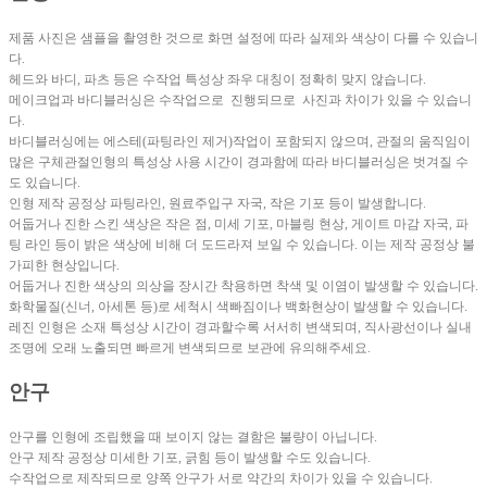
제품 사진은 샘플을 촬영한 것으로 화면 설정에 따라 실제와 색상이 다를 수 있습니
다.
헤드와 바디, 파츠 등은 수작업 특성상 좌우 대칭이 정확히 맞지 않습니다.
메이크업과 바디블러싱은 수작업으로 진행되므로 사진과 차이가 있을 수 있습니
다.
바디블러싱에는 에스테(파팅라인 제거)작업이 포함되지 않으며, 관절의 움직임이
많은 구체관절인형의 특성상 사용 시간이 경과함에 따라 바디블러싱은 벗겨질 수
도 있습니다.
인형 제작 공정상 파팅라인, 원료주입구 자국, 작은 기포 등이 발생합니다.
어둡거나 진한 스킨 색상은 작은 점, 미세 기포, 마블링 현상, 게이트 마감 자국, 파
팅 라인 등이 밝은 색상에 비해 더 도드라져 보일 수 있습니다. 이는 제작 공정상 불
가피한 현상입니다.
어둡거나 진한 색상의 의상을 장시간 착용하면 착색 및 이염이 발생할 수 있습니다.
화학물질(신너, 아세톤 등)로 세척시 색빠짐이나 백화현상이 발생할 수 있습니
다.
레진 인형은 소재 특성상 시간이 경과할수록 서서히 변색되며, 직사광선이나 실내
조명에 오래 노출되면 빠르게 변색되므로 보관에 유의해주세요.
안구
안구를 인형에 조립했을 때 보이지 않는 결함은 불량이 아닙니다.
안구 제작 공정상 미세한 기포, 긁힘 등이 발생할 수도 있습니다.
수작업으로 제작되므로 양쪽 안구가 서로 약간의 차이가 있을 수 있습니다.