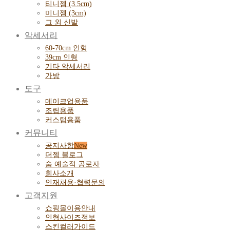
티니젬 (3.5cm)
미니젬 (3cm)
그 외 신발
악세서리
60-70cm 인형
39cm 인형
기타 악세서리
가방
도구
메이크업용품
조립용품
커스텀용품
커뮤니티
공지사항
더젬 블로그
숨 예술적 공로자
회사소개
인재채용·협력문의
고객지원
쇼핑몰이용안내
인형사이즈정보
스킨컬러가이드