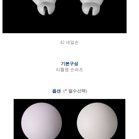
42 네일손
기본구성
리틀젬 손파츠
옵션
(
*
필수선택)