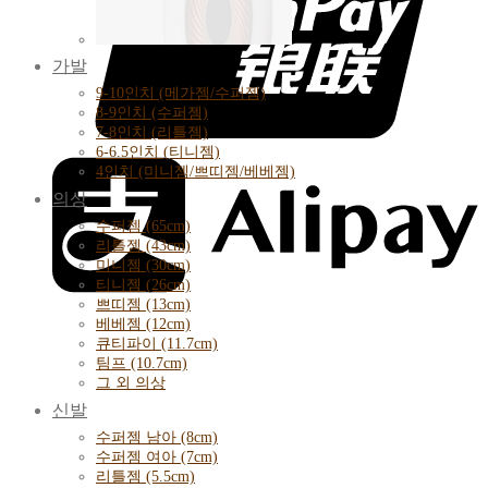
가발
9-10인치 (메가젬/수퍼젬)
8-9인치 (수퍼젬)
7-8인치 (리틀젬)
6-6.5인치 (티니젬)
4인치 (미니젬/쁘띠젬/베베젬)
의상
수퍼젬 (65cm)
리틀젬 (43cm)
미니젬 (30cm)
티니젬 (26cm)
쁘띠젬 (13cm)
베베젬 (12cm)
큐티파이 (11.7cm)
팀프 (10.7cm)
그 외 의상
신발
수퍼젬 남아 (8cm)
수퍼젬 여아 (7cm)
리틀젬 (5.5cm)