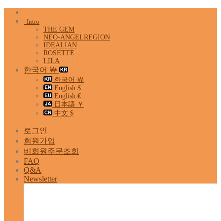
Skip
to
Intro
content
THE GEM
NEO-ANGELREGION
IDEALIAN
ROSETTE
LILA
한국어 ￦
한국어 ￦
English $
English €
日本語 ￥
中文 $
로그인
회원가입
비회원주문조회
FAQ
Q&A
Newsletter