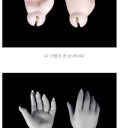
42 가볍게 쥔 손 (H-04)