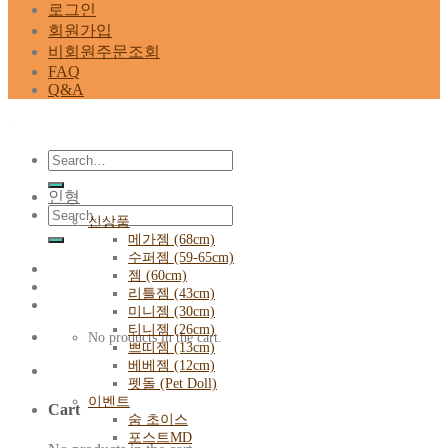
로그인
회원가입
비회원주문조회
FAQ
Q&A
Search
for:
인형
Search
신상품
for:
메가젬 (68cm)
수퍼젬 (59-65cm)
젬 (60cm)
리틀젬 (43cm)
미니젬 (30cm)
티니젬 (26cm)
No products in the cart.
쁘띠젬 (13cm)
베베젬 (12cm)
펫돌 (Pet Doll)
이벤트
Cart
숨 초이스
포스트MD