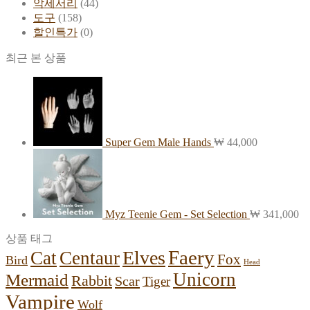
악세서리
(44)
도구
(158)
할인특가
(0)
최근 본 상품
Super Gem Male Hands
₩
44,000
Myz Teenie Gem - Set Selection
₩
341,000
상품 태그
Faery
Elves
Cat
Centaur
Fox
Bird
Head
Unicorn
Mermaid
Rabbit
Scar
Tiger
Vampire
Wolf