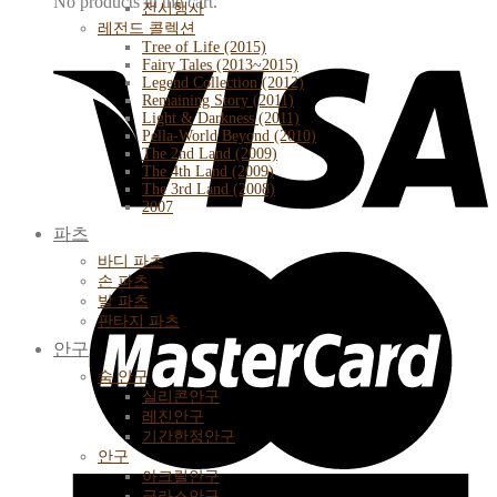
No products in the cart.
전시행사
레전드 콜렉션
Tree of Life (2015)
Fairy Tales (2013~2015)
Legend Collection (2012)
Remaining Story (2011)
Light & Darkness (2011)
Pella-World Beyond (2010)
The 2nd Land (2009)
The 4th Land (2009)
The 3rd Land (2008)
2007
파츠
바디 파츠
손 파츠
발 파츠
판타지 파츠
안구
숨 안구
실리콘안구
레진안구
기간한정안구
안구
아크릴안구
글라스안구