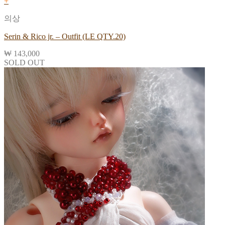
+
의상
Serin & Rico jr. – Outfit (LE QTY.20)
₩
143,000
SOLD OUT