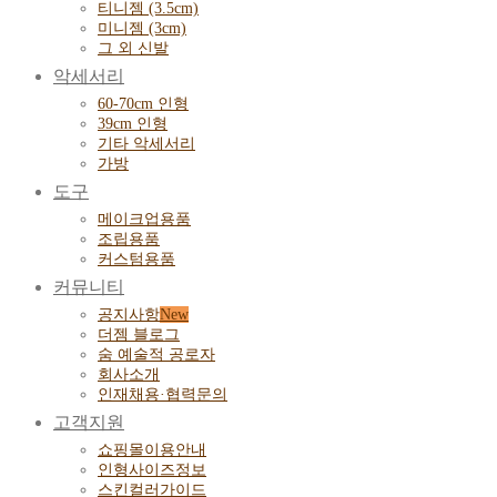
티니젬 (3.5cm)
미니젬 (3cm)
그 외 신발
악세서리
60-70cm 인형
39cm 인형
기타 악세서리
가방
도구
메이크업용품
조립용품
커스텀용품
커뮤니티
공지사항
더젬 블로그
숨 예술적 공로자
회사소개
인재채용·협력문의
고객지원
쇼핑몰이용안내
인형사이즈정보
스킨컬러가이드