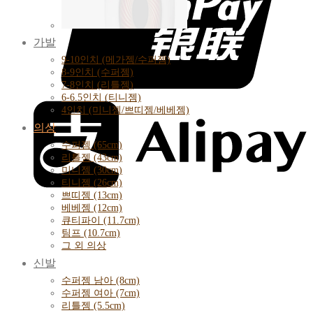
가발
9-10인치 (메가젬/수퍼젬)
8-9인치 (수퍼젬)
7-8인치 (리틀젬)
6-6.5인치 (티니젬)
4인치 (미니젬/쁘띠젬/베베젬)
의상
수퍼젬 (65cm)
리틀젬 (43cm)
미니젬 (30cm)
티니젬 (26cm)
쁘띠젬 (13cm)
베베젬 (12cm)
큐티파이 (11.7cm)
팀프 (10.7cm)
그 외 의상
신발
수퍼젬 남아 (8cm)
수퍼젬 여아 (7cm)
리틀젬 (5.5cm)