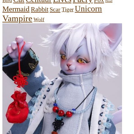
Fox
Bird
Head
Unicorn
Mermaid
Rabbit
Scar
Tiger
Vampire
Wolf