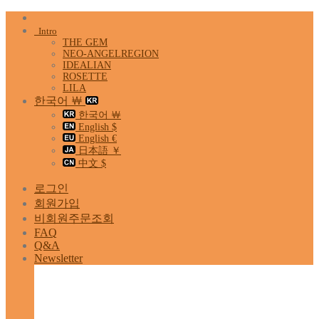
Skip
to
Intro
content
THE GEM
NEO-ANGELREGION
IDEALIAN
ROSETTE
LILA
한국어 ￦
한국어 ￦
English $
English €
日本語 ￥
中文 $
로그인
회원가입
비회원주문조회
FAQ
Q&A
Newsletter