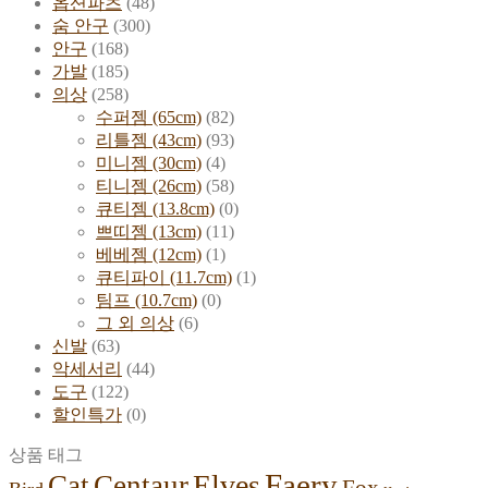
옵션파츠
(48)
숨 안구
(300)
안구
(168)
가발
(185)
의상
(258)
수퍼젬 (65cm)
(82)
리틀젬 (43cm)
(93)
미니젬 (30cm)
(4)
티니젬 (26cm)
(58)
큐티젬 (13.8cm)
(0)
쁘띠젬 (13cm)
(11)
베베젬 (12cm)
(1)
큐티파이 (11.7cm)
(1)
팀프 (10.7cm)
(0)
그 외 의상
(6)
신발
(63)
악세서리
(44)
도구
(122)
할인특가
(0)
상품 태그
Faery
Elves
Cat
Centaur