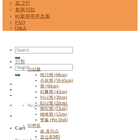
로그인
회원가입
비회원주문조회
FAQ
Q&A
Search
for:
인형
Search
신상품
for:
메가젬 (68cm)
수퍼젬 (59-65cm)
젬 (60cm)
리틀젬 (43cm)
미니젬 (30cm)
티니젬 (26cm)
No products in the cart.
쁘띠젬 (13cm)
베베젬 (12cm)
펫돌 (Pet Doll)
이벤트
Cart
숨 초이스
포스트MD