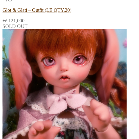
Glot & Glati – Outfit (LE QTY.20)
₩
121,000
SOLD OUT