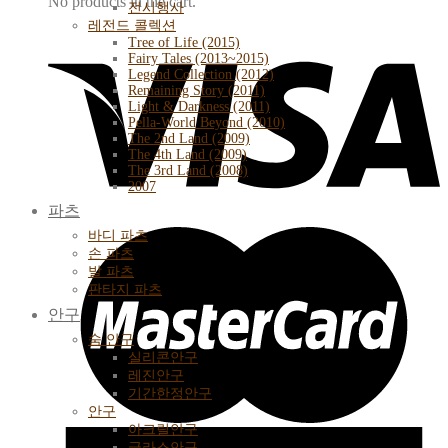
No products in the cart.
전시행사
레전드 콜렉션
Tree of Life (2015)
Fairy Tales (2013~2015)
Legend Collection (2012)
Remaining Story (2011)
Light & Darkness (2011)
Pella-World Beyond (2010)
The 2nd Land (2009)
The 4th Land (2009)
The 3rd Land (2008)
2007
파츠
바디 파츠
손 파츠
발 파츠
판타지 파츠
안구
숨 안구
실리콘안구
레진안구
기간한정안구
안구
아크릴안구
글라스안구