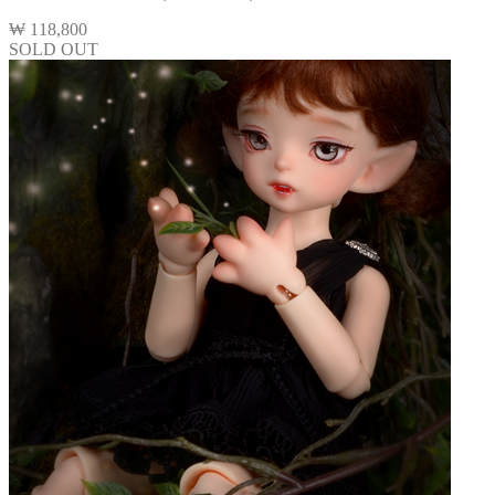
₩
118,800
SOLD OUT