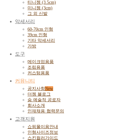
티니젬 (3.5cm)
미니젬 (3cm)
그 외 신발
악세서리
60-70cm 인형
39cm 인형
기타 악세서리
가방
도구
메이크업용품
조립용품
커스텀용품
커뮤니티
공지사항
더젬 블로그
숨 예술적 공로자
회사소개
인재채용·협력문의
고객지원
쇼핑몰이용안내
인형사이즈정보
스킨컬러가이드