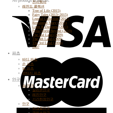
No products in the cart.
전시행사
레전드 콜렉션
Tree of Life (2015)
Fairy Tales (2013~2015)
Legend Collection (2012)
Remaining Story (2011)
Light & Darkness (2011)
Pella-World Beyond (2010)
The 2nd Land (2009)
The 4th Land (2009)
The 3rd Land (2008)
2007
파츠
바디 파츠
손 파츠
발 파츠
판타지 파츠
안구
숨 안구
실리콘안구
레진안구
기간한정안구
안구
아크릴안구
글라스안구