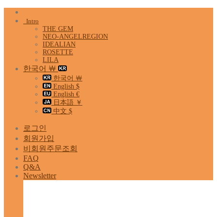
Skip
to
Intro
content
THE GEM
NEO-ANGELREGION
IDEALIAN
ROSETTE
LILA
한국어 ￦
한국어 ￦
English $
English €
日本語 ￥
中文 $
로그인
회원가입
비회원주문조회
FAQ
Q&A
Newsletter