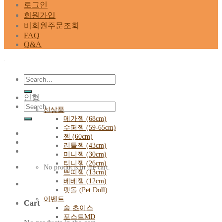
로그인
회원가입
비회원주문조회
FAQ
Q&A
Search
for:
인형
Search
신상품
for:
메가젬 (68cm)
수퍼젬 (59-65cm)
젬 (60cm)
리틀젬 (43cm)
미니젬 (30cm)
티니젬 (26cm)
No products in the cart.
쁘띠젬 (13cm)
베베젬 (12cm)
펫돌 (Pet Doll)
이벤트
Cart
숨 초이스
포스트MD