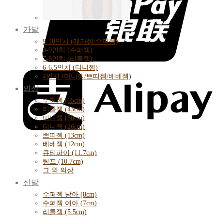
가발
9-10인치 (메가젬/수퍼젬)
8-9인치 (수퍼젬)
7-8인치 (리틀젬)
6-6.5인치 (티니젬)
4인치 (미니젬/쁘띠젬/베베젬)
의상
수퍼젬 (65cm)
리틀젬 (43cm)
미니젬 (30cm)
티니젬 (26cm)
쁘띠젬 (13cm)
베베젬 (12cm)
큐티파이 (11.7cm)
팀프 (10.7cm)
그 외 의상
신발
수퍼젬 남아 (8cm)
수퍼젬 여아 (7cm)
리틀젬 (5.5cm)