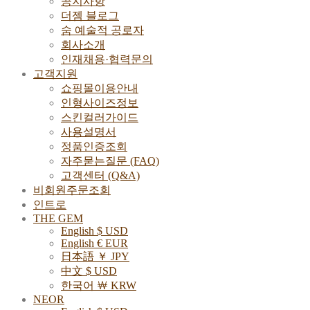
공지사항
더젬 블로그
숨 예술적 공로자
회사소개
인재채용·협력문의
고객지원
쇼핑몰이용안내
인형사이즈정보
스킨컬러가이드
사용설명서
정품인증조회
자주묻는질문 (FAQ)
고객센터 (Q&A)
비회원주문조회
인트로
THE GEM
English $ USD
English € EUR
日本語 ￥ JPY
中文 $ USD
한국어 ￦ KRW
NEOR