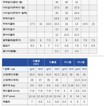
하체길이(골반~발)
40
40
41
다리길이(허벅지~발)
37.5
36
37.5
다리길이(허벅지~발목)
35
34
34.5
허벅지길이
18.5
18
17.5
허벅지둘레
17.5
16
15.5
15.5
16
14
14.5
15
종아리길이
17
16
17
종아리둘레
12
11.5
11.5
발목둘레(발목구)
10.5
9
7.5
8
8
8.5
7.8
7.5
발길이
8.5
8
7
7.2
6.6
7.8
7.3
6.9
발너비(발볼)
3.2
2.7
3.4
리틀젬
리틀젬
미니젬
티니젬
2021
* 단위 : cm
남아
여아
남아
여아
남아
여아
남아
여아
신장(헤드포함)
43.5
42.5
41.5
41.5
31.5
30
26
26
신장(헤드제외)
38
37
35
35
21.5
21.5
몸무게 (kg)
0.6
0.6
0.6
0.6
0.2
0.18
0.5
0.5
헤드둘레 (inch)
7~8
7~8
7~8
7~8
4
4
6.5
6.5
안구* (mm)
12-14
12-14
12-14
12-14
8
8
14
14
목둘레
7
6.8
7.2
6.8
5.5
4
6
6