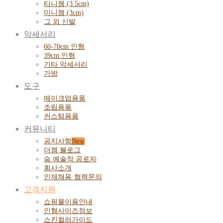
티니젬 (3.5cm)
미니젬 (3cm)
그 외 신발
악세서리
60-70cm 인형
39cm 인형
기타 악세서리
가방
도구
메이크업용품
조립용품
커스텀용품
커뮤니티
공지사항
더젬 블로그
숨 예술적 공로자
회사소개
인재채용·협력문의
고객지원
쇼핑몰이용안내
인형사이즈정보
스킨컬러가이드