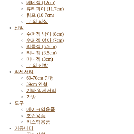
베베젬 (12cm)
큐티파이 (11.7cm)
팀프 (10.7cm)
그 외 의상
신발
수퍼젬 남아 (8cm)
수퍼젬 여아 (7cm)
리틀젬 (5.5cm)
티니젬 (3.5cm)
미니젬 (3cm)
그 외 신발
악세서리
60-70cm 인형
39cm 인형
기타 악세서리
가방
도구
메이크업용품
조립용품
커스텀용품
커뮤니티