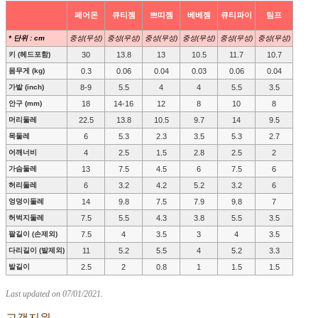
페어몬
큐티젬
쁘띠젬
베베젬
큐티파이
팀프
* 단위 : cm
중성(무성)
중성(무성)
중성(무성)
중성(무성)
중성(무성)
중성(무성)
키 (헤드포함)
30
13.8
13
10.5
11.7
10.7
몸무게 (kg)
0.3
0.06
0.04
0.03
0.06
0.04
가발 (inch)
8-9
5.5
4
4
5.5
3.5
안구 (mm)
18
14-16
12
8
10
8
머리둘레
22.5
13.8
10.5
9.7
14
9.5
목둘레
6
5.3
2.3
3.5
5.3
2.7
어깨너비
4
2.5
1.5
2.8
2.5
2
가슴둘레
13
7.5
4.5
6
7.5
6
허리둘레
6
3.2
4.2
5.2
3.2
6
엉덩이둘레
14
9.8
7.5
7.9
9.8
7
허벅지둘레
7.5
5.5
4.3
3.8
5.5
3.5
팔길이 (손제외)
7.5
4
3.5
3
4
3.5
다리길이 (발제외)
11
5.2
5.5
4
5.2
3.3
발길이
2.5
2
0.8
1
1.5
1.5
Last updated on 07/01/2021.
고객지원