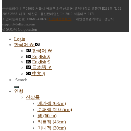
㈜숨코리아 | 우04066 서울시 마포구 와우산로 94 홍익대학교 홍문관 B211호 T. 02
2038 2935 대표: 이완규 통신판매업신고: 2019-서울마포-2471
사업자등록번호: 130-86-41024
[사업자정보확인]
개인정보관리책임: 성남식
support@dollsoom.com
© SOOM Corporation
Login
한국어 ￦
한국어 ￦
English $
English €
日本語 ￥
中文 $
Search
for:
인형
신상품
메가젬 (68cm)
수퍼젬 (59-65cm)
젬 (60cm)
리틀젬 (43cm)
미니젬 (30cm)