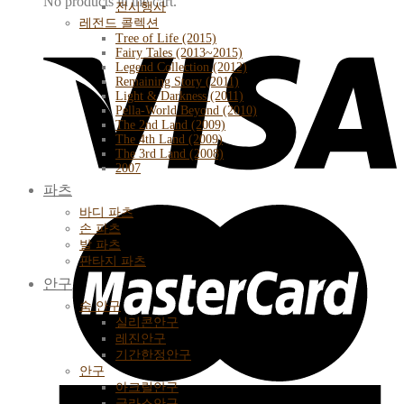
No products in the cart.
전시행사
레전드 콜렉션
Tree of Life (2015)
Fairy Tales (2013~2015)
Legend Collection (2012)
Remaining Story (2011)
Light & Darkness (2011)
Pella-World Beyond (2010)
The 2nd Land (2009)
The 4th Land (2009)
The 3rd Land (2008)
2007
파츠
바디 파츠
손 파츠
발 파츠
판타지 파츠
안구
숨 안구
실리콘안구
레진안구
기간한정안구
안구
아크릴안구
글라스안구