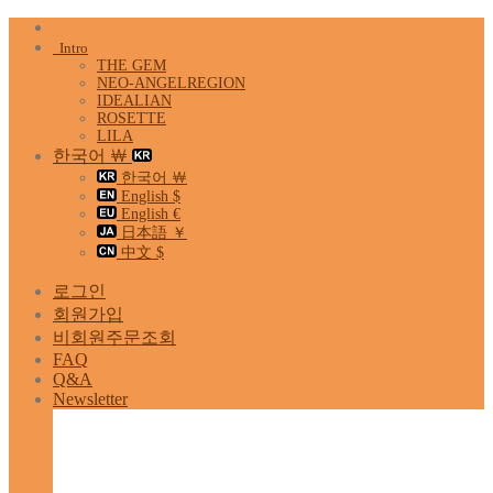
Skip
to
Intro
content
THE GEM
NEO-ANGELREGION
IDEALIAN
ROSETTE
LILA
한국어 ￦
한국어 ￦
English $
English €
日本語 ￥
中文 $
로그인
회원가입
비회원주문조회
FAQ
Q&A
Newsletter