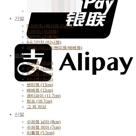
가발
9-10인치 (메가젬/수퍼젬)
8-9인치 (수퍼젬)
7-8인치 (리틀젬)
6-6.5인치 (티니젬)
4인치 (미니젬/쁘띠젬/베베젬)
의상
수퍼젬 (65cm)
리틀젬 (43cm)
미니젬 (30cm)
티니젬 (26cm)
쁘띠젬 (13cm)
베베젬 (12cm)
큐티파이 (11.7cm)
팀프 (10.7cm)
그 외 의상
신발
수퍼젬 남아 (8cm)
수퍼젬 여아 (7cm)
리틀젬 (5.5cm)