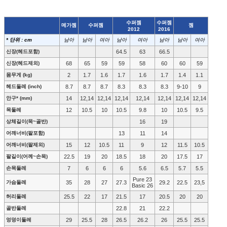
수퍼젬
수퍼젬
메가젬
수퍼젬
젬
2012
2016
* 단위 : cm
남아
남아
여아
남아
여아
남아
남아
여아
신장(헤드포함)
64.5
63
66.5
신장(헤드제외)
68
65
59
59
58
60
60
59
몸무게 (kg)
2
1.7
1.6
1.7
1.6
1.7
1.4
1.1
헤드둘레 (inch)
8.7
8.7
8.7
8.3
8.3
8.3
9-10
9
안구* (mm)
14
12,14
12,14
12,14
12,14
12,14
12,14
12,14
목둘레
12
10.5
10
10.5
9.8
10
10.5
9.5
상체길이(목~골반)
16
19
어깨너비(팔포함)
13
11
14
어깨너비(팔제외)
15
12
10.5
11
9
12
11.5
10.5
팔길이(어께~손목)
22.5
19
20
18.5
18
20
17.5
17
손목둘레
7
6
6
6
5.6
6.5
5.7
5.5
Pure 23
가슴둘레
35
28
27
27.3
29.2
22.5
23,5
Basic 26
허리둘레
25.5
22
17
21.5
17
20.5
20
20
골반둘레
22.8
21
22.2
엉덩이둘레
29
25.5
28
26.5
26.2
26
25.5
25.5