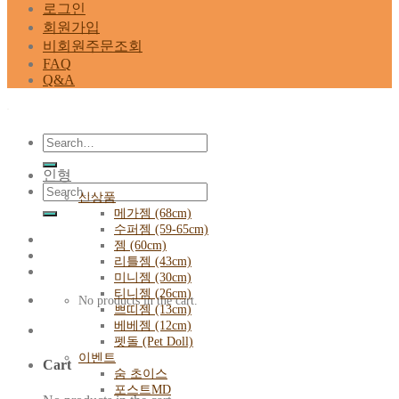
로그인
회원가입
비회원주문조회
FAQ
Q&A
Search
for:
인형
Search
신상품
for:
메가젬 (68cm)
수퍼젬 (59-65cm)
젬 (60cm)
리틀젬 (43cm)
미니젬 (30cm)
티니젬 (26cm)
No products in the cart.
쁘띠젬 (13cm)
베베젬 (12cm)
펫돌 (Pet Doll)
이벤트
Cart
숨 초이스
포스트MD