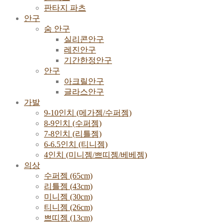
판타지 파츠
안구
숨 안구
실리콘안구
레진안구
기간한정안구
안구
아크릴안구
글라스안구
가발
9-10인치 (메가젬/수퍼젬)
8-9인치 (수퍼젬)
7-8인치 (리틀젬)
6-6.5인치 (티니젬)
4인치 (미니젬/쁘띠젬/베베젬)
의상
수퍼젬 (65cm)
리틀젬 (43cm)
미니젬 (30cm)
티니젬 (26cm)
쁘띠젬 (13cm)