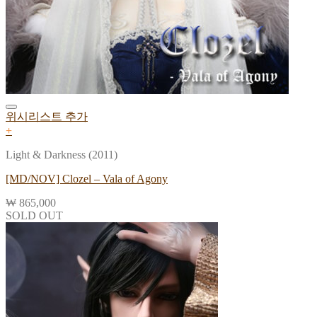
위시리스트 추가
+
Light & Darkness (2011)
[MD/NOV] Clozel – Vala of Agony
₩
865,000
SOLD OUT