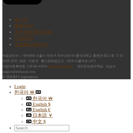
로그인
회원가입
개인정보처리방침
이용약관
쇼핑몰이용안내
㈜숨코리아 | 우04066 서울시 마포구 와우산로 94 홍익대학교 홍문관 B211호 T. 02
2038 2935 대표: 이완규 통신판매업신고: 2019-서울마포-2471
사업자등록번호: 130-86-41024
[사업자정보확인]
개인정보관리책임: 성남식
support@dollsoom.com
© SOOM Corporation
Login
한국어 ￦
한국어 ￦
English $
English €
日本語 ￥
中文 $
Search
for: