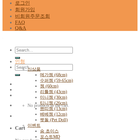
로그인
회원가입
비회원주문조회
FAQ
Q&A
Search
for:
인형
Search
신상품
for:
메가젬 (68cm)
수퍼젬 (59-65cm)
젬 (60cm)
리틀젬 (43cm)
미니젬 (30cm)
티니젬 (26cm)
No products in the cart.
쁘띠젬 (13cm)
베베젬 (12cm)
펫돌 (Pet Doll)
이벤트
Cart
숨 초이스
포스트MD