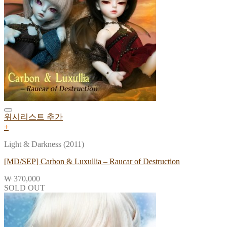
위시리스트 추가
+
Light & Darkness (2011)
[MD/SEP] Carbon & Luxullia – Raucar of Destruction
₩
370,000
SOLD OUT