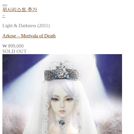
위시리스트 추가
+
Light & Darkness (2011)
Arkose – Morivala of Death
₩
899,000
SOLD OUT