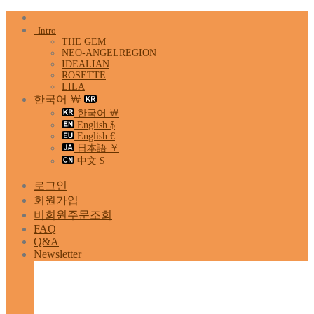
Skip
to
Intro
content
THE GEM
NEO-ANGELREGION
IDEALIAN
ROSETTE
LILA
한국어 ￦
한국어 ￦
English $
English €
日本語 ￥
中文 $
로그인
회원가입
비회원주문조회
FAQ
Q&A
Newsletter