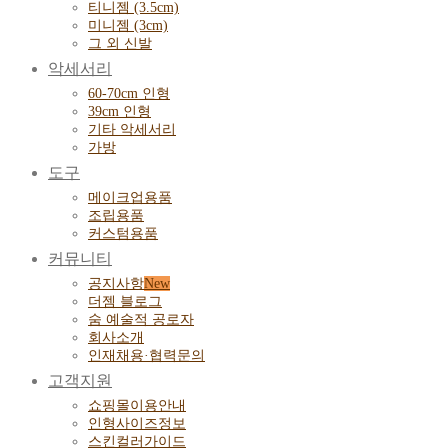
티니젬 (3.5cm)
미니젬 (3cm)
그 외 신발
악세서리
60-70cm 인형
39cm 인형
기타 악세서리
가방
도구
메이크업용품
조립용품
커스텀용품
커뮤니티
공지사항
더젬 블로그
숨 예술적 공로자
회사소개
인재채용·협력문의
고객지원
쇼핑몰이용안내
인형사이즈정보
스킨컬러가이드