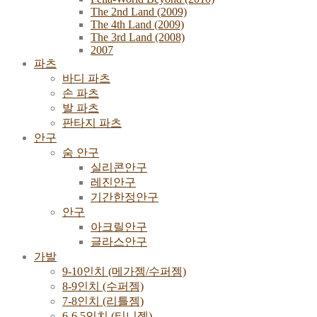
The 2nd Land (2009)
The 4th Land (2009)
The 3rd Land (2008)
2007
파츠
바디 파츠
손 파츠
발 파츠
판타지 파츠
안구
숨 안구
실리콘안구
레진안구
기간한정안구
안구
아크릴안구
글라스안구
가발
9-10인치 (메가젬/수퍼젬)
8-9인치 (수퍼젬)
7-8인치 (리틀젬)
6-6.5인치 (티니젬)