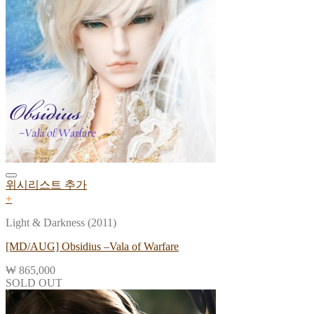
위시리스트 추가
+
Light & Darkness (2011)
[MD/AUG] Obsidius –Vala of Warfare
₩
865,000
SOLD OUT