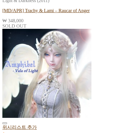
Light & Darkness (2011)
[MD/APR] Trachy & Lami – Raucar of Anger
₩
348,000
SOLD OUT
위시리스트 추가