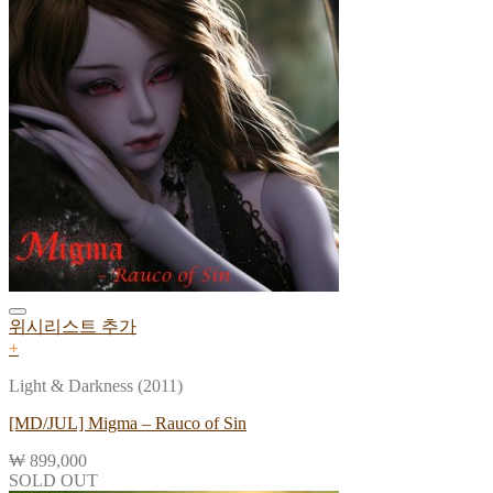
위시리스트 추가
+
Light & Darkness (2011)
[MD/JUL] Migma – Rauco of Sin
₩
899,000
SOLD OUT