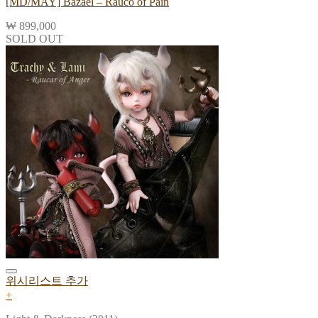
[MD/MAY] Bazael – Rauco of Pain
₩
899,000
SOLD OUT
위시리스트 추가
+