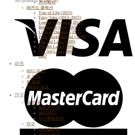
No products in the cart.
전시행사
레전드 콜렉션
Tree of Life (2015)
Fairy Tales (2013~2015)
Legend Collection (2012)
Remaining Story (2011)
Light & Darkness (2011)
Pella-World Beyond (2010)
The 2nd Land (2009)
The 4th Land (2009)
The 3rd Land (2008)
2007
파츠
바디 파츠
손 파츠
발 파츠
판타지 파츠
안구
숨 안구
실리콘안구
레진안구
기간한정안구
안구
아크릴안구
글라스안구