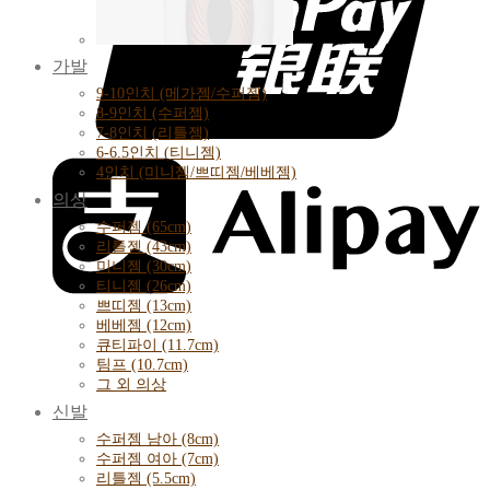
가발
9-10인치 (메가젬/수퍼젬)
8-9인치 (수퍼젬)
7-8인치 (리틀젬)
6-6.5인치 (티니젬)
4인치 (미니젬/쁘띠젬/베베젬)
의상
수퍼젬 (65cm)
리틀젬 (43cm)
미니젬 (30cm)
티니젬 (26cm)
쁘띠젬 (13cm)
베베젬 (12cm)
큐티파이 (11.7cm)
팀프 (10.7cm)
그 외 의상
신발
수퍼젬 남아 (8cm)
수퍼젬 여아 (7cm)
리틀젬 (5.5cm)