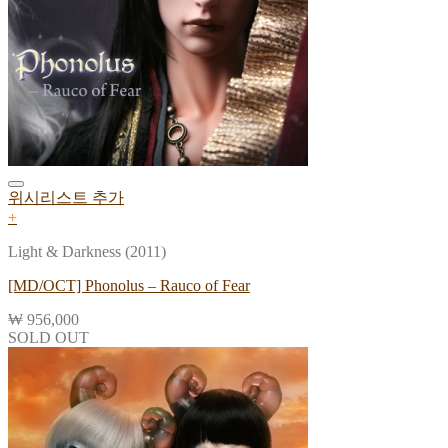
위시리스트 추가
+
Light & Darkness (2011)
[MD/OCT] Phonolus – Rauco of Fear
₩
956,000
SOLD OUT