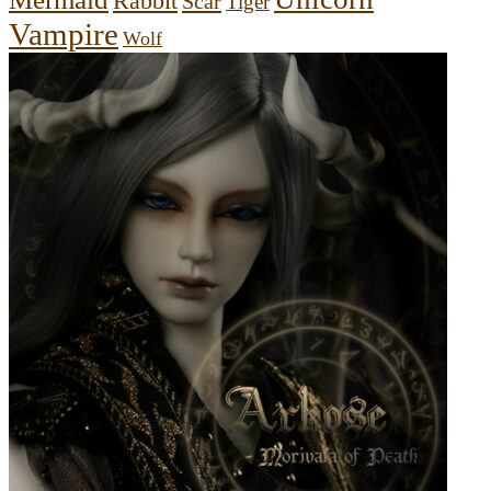
Rabbit
Scar
Tiger
Vampire
Wolf