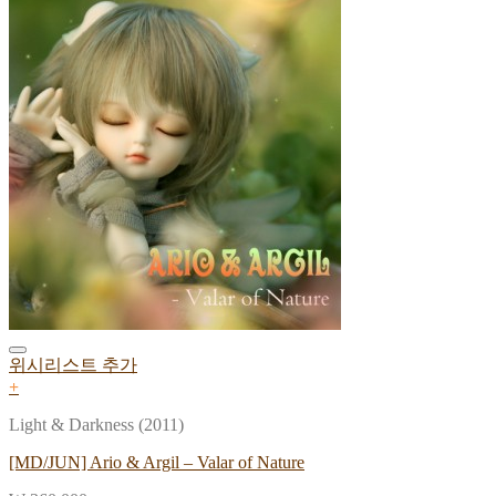
위시리스트 추가
+
Light & Darkness (2011)
[MD/JUN] Ario & Argil – Valar of Nature