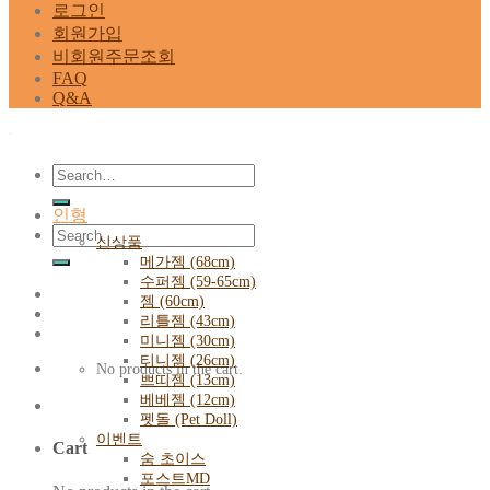
로그인
회원가입
비회원주문조회
FAQ
Q&A
Search
for:
인형
Search
신상품
for:
메가젬 (68cm)
수퍼젬 (59-65cm)
젬 (60cm)
리틀젬 (43cm)
미니젬 (30cm)
티니젬 (26cm)
No products in the cart.
쁘띠젬 (13cm)
베베젬 (12cm)
펫돌 (Pet Doll)
이벤트
Cart
숨 초이스
포스트MD