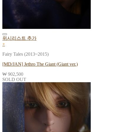
위시리스트 추가
+
Fairy Tales (2013~2015)
[MD/JAN] Jethro The Giant (Giant ver.)
₩
902,500
SOLD OUT