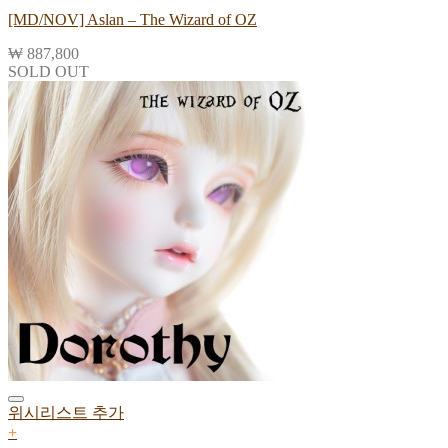
[MD/NOV] Aslan – The Wizard of OZ
₩
887,800
SOLD OUT
위시리스트 추가
+