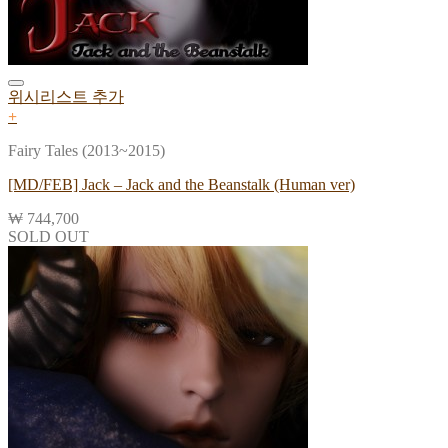
위시리스트 추가
+
Fairy Tales (2013~2015)
[MD/FEB] Jack – Jack and the Beanstalk (Human ver)
₩
744,700
SOLD OUT