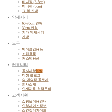
티니젬 (3.5cm)
미니젬 (3cm)
그 외 신발
악세서리
60-70cm 인형
39cm 인형
기타 악세서리
가방
도구
메이크업용품
조립용품
커스텀용품
커뮤니티
공지사항
더젬 블로그
숨 예술적 공로자
회사소개
인재채용·협력문의
고객지원
쇼핑몰이용안내
인형사이즈정보
스킨컬러가이드