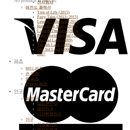
No products in the cart.
전시행사
레전드 콜렉션
Tree of Life (2015)
Fairy Tales (2013~2015)
Legend Collection (2012)
Remaining Story (2011)
Light & Darkness (2011)
Pella-World Beyond (2010)
The 2nd Land (2009)
The 4th Land (2009)
The 3rd Land (2008)
2007
파츠
바디 파츠
손 파츠
발 파츠
판타지 파츠
안구
숨 안구
실리콘안구
레진안구
기간한정안구
안구
아크릴안구
글라스안구