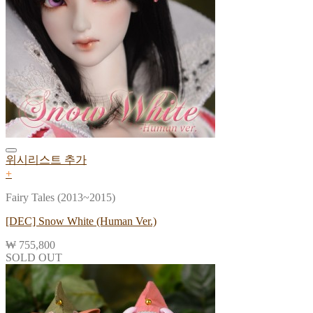
위시리스트 추가
+
Fairy Tales (2013~2015)
[DEC] Snow White (Human Ver.)
₩
755,800
SOLD OUT