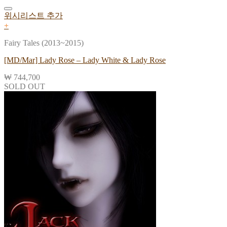
위시리스트 추가
+
Fairy Tales (2013~2015)
[MD/Mar] Lady Rose – Lady White & Lady Rose
₩
744,700
SOLD OUT