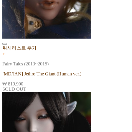
위시리스트 추가
+
Fairy Tales (2013~2015)
[MD/JAN] Jethro The Giant (Human ver.)
₩
819,900
SOLD OUT