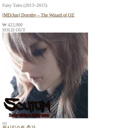
Fairy Tales (2013~2015)
[MD/Jun] Dorothy – The Wizard of OZ
₩
422,900
SOLD OUT
위시리스트 추가