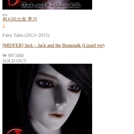
위시리스트 추가
+
Fairy Tales (2013~2015)
[MD/FEB] Jack – Jack and the Beanstalk (Lizard ver)
₩
897,600
SOLD OUT