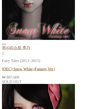
위시리스트 추가
+
Fairy Tales (2013~2015)
[DEC] Snow White (Fantasy Ver.)
₩
897,600
SOLD OUT