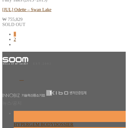
[JUL] Odette – Swan Lake
₩
755,829
SOLD OUT
1
2
E S T . 2 0 0 2
뉴스/공지
26
2월
HYPERGEM BODYDOSSIER