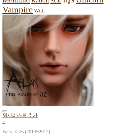
Rabbit
Scar
Tiger
Vampire
Wolf
위시리스트 추가
+
Fairy Tales (2013~2015)