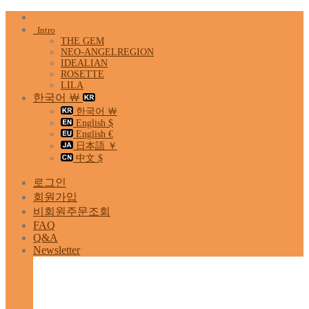
Skip
to
Intro
content
THE GEM
NEO-ANGELREGION
IDEALIAN
ROSETTE
LILA
한국어 ￦
한국어 ￦
English $
English €
日本語 ￥
中文 $
로그인
회원가입
비회원주문조회
FAQ
Q&A
Newsletter