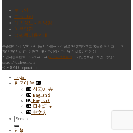
로그인
회원가입
개인정보처리방침
이용약관
쇼핑몰이용안내
㈜숨코리아 | 우04066 서울시 마포구 와우산로 94 홍익대학교 홍문관 B211호 T. 02
2038 2935 대표: 이완규 통신판매업신고: 2019-서울마포-2471
사업자등록번호: 130-86-41024
[사업자정보확인]
개인정보관리책임: 성남식
support@dollsoom.com
© SOOM Corporation
Login
한국어 ￦
한국어 ￦
English $
English €
日本語 ￥
中文 $
Search
for:
인형