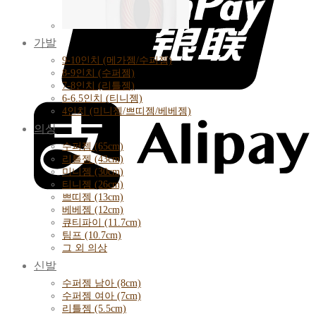
가발
9-10인치 (메가젬/수퍼젬)
8-9인치 (수퍼젬)
7-8인치 (리틀젬)
6-6.5인치 (티니젬)
4인치 (미니젬/쁘띠젬/베베젬)
의상
수퍼젬 (65cm)
리틀젬 (43cm)
미니젬 (30cm)
티니젬 (26cm)
쁘띠젬 (13cm)
베베젬 (12cm)
큐티파이 (11.7cm)
팀프 (10.7cm)
그 외 의상
신발
수퍼젬 남아 (8cm)
수퍼젬 여아 (7cm)
리틀젬 (5.5cm)