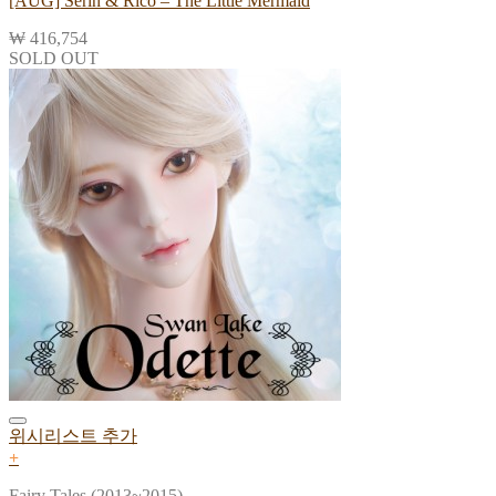
[AUG] Serin & Rico – The Little Mermaid
₩
416,754
SOLD OUT
위시리스트 추가
+
Fairy Tales (2013~2015)