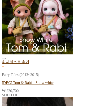
위시리스트 추가
+
Fairy Tales (2013~2015)
[DEC] Tom & Rabi – Snow white
₩
220,700
SOLD OUT