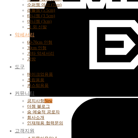
수퍼젬 여아 (7cm)
리틀젬 (5.5cm)
티니젬 (3.5cm)
미니젬 (3cm)
그 외 신발
악세서리
60-70cm 인형
39cm 인형
기타 악세서리
가방
도구
메이크업용품
조립용품
커스텀용품
커뮤니티
공지사항
더젬 블로그
숨 예술적 공로자
회사소개
인재채용·협력문의
고객지원