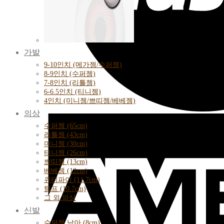
가발
9-10인치 (메가젬/수퍼젬)
8-9인치 (수퍼젬)
7-8인치 (리틀젬)
6-6.5인치 (티니젬)
4인치 (미니젬/쁘띠젬/베베젬)
의상
수퍼젬 (65cm)
리틀젬 (43cm)
미니젬 (30cm)
티니젬 (26cm)
쁘띠젬 (13cm)
베베젬 (12cm)
큐티파이 (11.7cm)
팀프 (10.7cm)
그 외 의상
신발
수퍼젬 남아 (8cm)