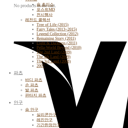
숨 초이스
No products in the cart.
포스트MD
전시행사
레전드 콜렉션
Tree of Life (2015)
Fairy Tales (2013~2015)
Legend Collection (2012)
Remaining Story (2011)
Light & Darkness (2011)
Pella-World Beyond (2010)
The 2nd Land (2009)
The 4th Land (2009)
The 3rd Land (2008)
2007
파츠
바디 파츠
손 파츠
발 파츠
판타지 파츠
안구
숨 안구
실리콘안구
레진안구
기간한정안구