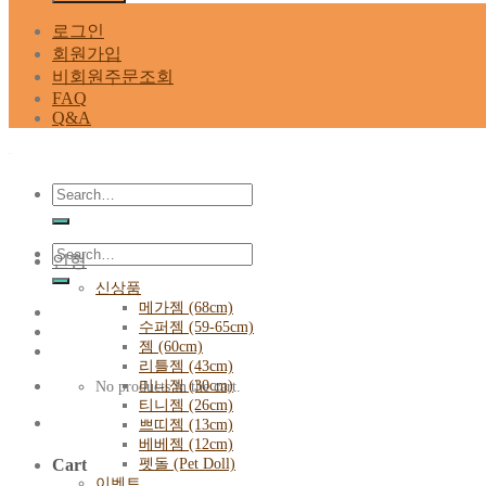
로그인
회원가입
비회원주문조회
FAQ
Q&A
Search
for:
Search
인형
for:
신상품
메가젬 (68cm)
수퍼젬 (59-65cm)
젬 (60cm)
리틀젬 (43cm)
미니젬 (30cm)
No products in the cart.
티니젬 (26cm)
쁘띠젬 (13cm)
베베젬 (12cm)
펫돌 (Pet Doll)
Cart
이벤트