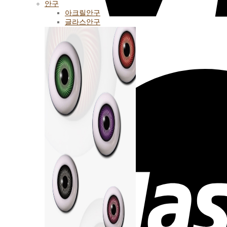
안구
아크릴안구
글라스안구