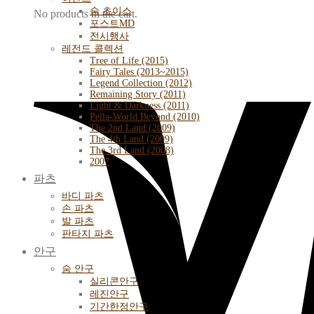
숨 초이스
No products in the cart.
포스트MD
전시행사
레전드 콜렉션
Tree of Life (2015)
Fairy Tales (2013~2015)
Legend Collection (2012)
Remaining Story (2011)
Light & Darkness (2011)
Pella-World Beyond (2010)
The 2nd Land (2009)
The 4th Land (2009)
The 3rd Land (2008)
2007
파츠
바디 파츠
손 파츠
발 파츠
판타지 파츠
안구
숨 안구
실리콘안구
레진안구
기간한정안구