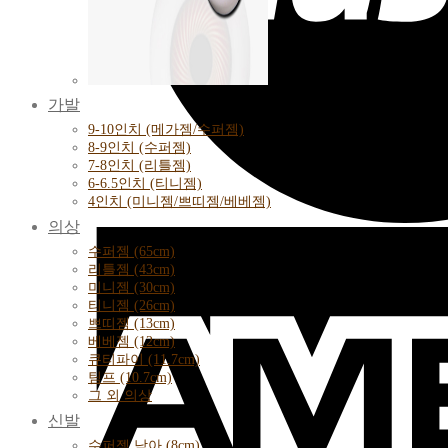
가발
9-10인치 (메가젬/수퍼젬)
8-9인치 (수퍼젬)
7-8인치 (리틀젬)
6-6.5인치 (티니젬)
4인치 (미니젬/쁘띠젬/베베젬)
의상
수퍼젬 (65cm)
리틀젬 (43cm)
미니젬 (30cm)
티니젬 (26cm)
쁘띠젬 (13cm)
베베젬 (12cm)
큐티파이 (11.7cm)
팀프 (10.7cm)
그 외 의상
신발
수퍼젬 남아 (8cm)