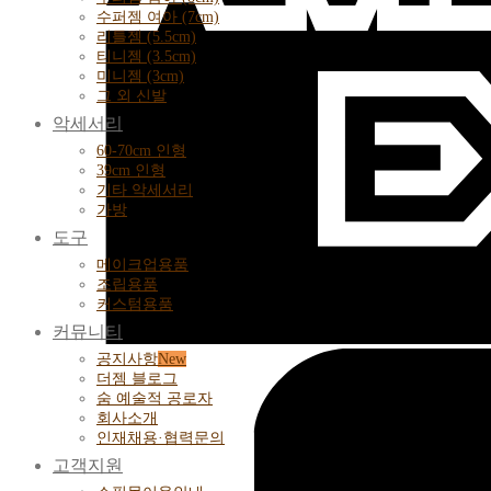
수퍼젬 여아 (7cm)
리틀젬 (5.5cm)
티니젬 (3.5cm)
미니젬 (3cm)
그 외 신발
악세서리
60-70cm 인형
39cm 인형
기타 악세서리
가방
도구
메이크업용품
조립용품
커스텀용품
커뮤니티
공지사항
더젬 블로그
숨 예술적 공로자
회사소개
인재채용·협력문의
고객지원