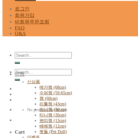
로그인
회원가입
비회원주문조회
FAQ
Q&A
Search
for:
Search
인형
for:
신상품
메가젬 (68cm)
수퍼젬 (59-65cm)
젬 (60cm)
리틀젬 (43cm)
미니젬 (30cm)
No products in the cart.
티니젬 (26cm)
쁘띠젬 (13cm)
베베젬 (12cm)
펫돌 (Pet Doll)
Cart
이벤트