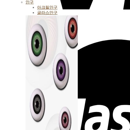
안구
아크릴안구
글라스안구