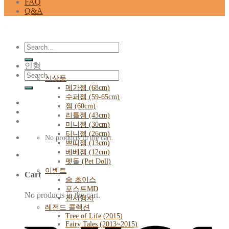
FAQ
Q&A
Search
for:
인형
Search
신상품
for:
메가젬 (68cm)
수퍼젬 (59-65cm)
젬 (60cm)
리틀젬 (43cm)
미니젬 (30cm)
티니젬 (26cm)
No products in the cart.
쁘띠젬 (13cm)
베베젬 (12cm)
펫돌 (Pet Doll)
이벤트
Cart
숨 초이스
포스트MD
No products in the cart.
전시행사
레전드 콜렉션
Tree of Life (2015)
Fairy Tales (2013~2015)