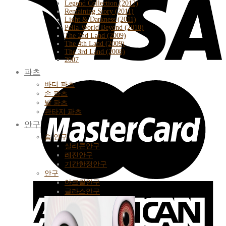
Legend Collection (2012)
Remaining Story (2011)
Light & Darkness (2011)
Pella-World Beyond (2010)
The 2nd Land (2009)
The 4th Land (2009)
The 3rd Land (2008)
2007
파츠
바디 파츠
손 파츠
발 파츠
판타지 파츠
안구
숨 안구
실리콘안구
레진안구
기간한정안구
안구
아크릴안구
글라스안구