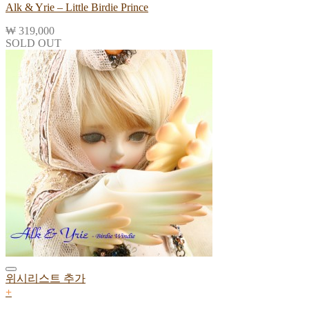
Alk & Yrie – Little Birdie Prince
₩
319,000
SOLD OUT
위시리스트 추가
+