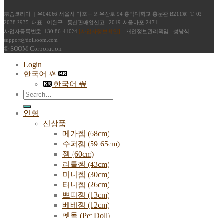
㈜숨코리아 | 우04066 서울시 마포구 와우산로 94 홍익대학교 홍문관 B211호 T. 02
2038 2935 대표: 이완규 통신판매업신고: 2019-서울마포-2471
사업자등록번호: 130-86-41024
[사업자정보확인]
개인정보관리책임: 성남식
support@dollsoom.com
© SOOM Corporation
Login
한국어 ￦
한국어 ￦
Search
for:
인형
신상품
메가젬 (68cm)
수퍼젬 (59-65cm)
젬 (60cm)
리틀젬 (43cm)
미니젬 (30cm)
티니젬 (26cm)
쁘띠젬 (13cm)
베베젬 (12cm)
펫돌 (Pet Doll)