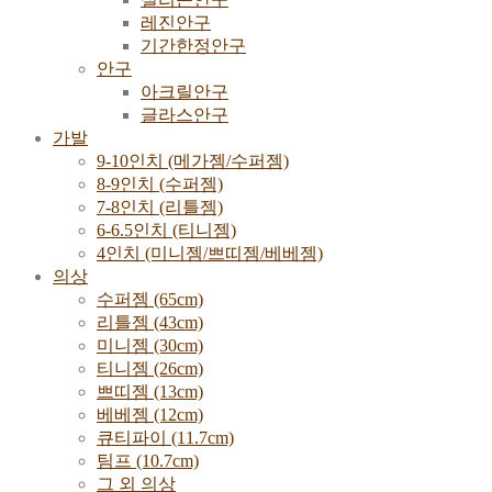
레진안구
기간한정안구
안구
아크릴안구
글라스안구
가발
9-10인치 (메가젬/수퍼젬)
8-9인치 (수퍼젬)
7-8인치 (리틀젬)
6-6.5인치 (티니젬)
4인치 (미니젬/쁘띠젬/베베젬)
의상
수퍼젬 (65cm)
리틀젬 (43cm)
미니젬 (30cm)
티니젬 (26cm)
쁘띠젬 (13cm)
베베젬 (12cm)
큐티파이 (11.7cm)
팀프 (10.7cm)
그 외 의상