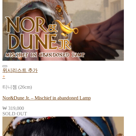
위시리스트 추가
+
티니젬 (26cm)
Nor&Dune Jr. – Mischief in abandoned Lamp
₩
319,000
SOLD OUT