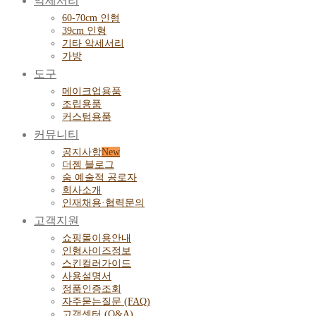
악세서리
60-70cm 인형
39cm 인형
기타 악세서리
가방
도구
메이크업용품
조립용품
커스텀용품
커뮤니티
공지사항
더젬 블로그
숨 예술적 공로자
회사소개
인재채용·협력문의
고객지원
쇼핑몰이용안내
인형사이즈정보
스킨컬러가이드
사용설명서
정품인증조회
자주묻는질문 (FAQ)
고객센터 (Q&A)