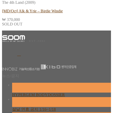
The 4th Land (2009)
[MD/Oct] Alk & Yrie – Birdie Windie
₩
370,000
SOLD OUT
E S T . 2 0 0 2
뉴스/공지
26
2월
HYPERGEM BODYDOSSIER
13
2월
설날 연휴 공지 1/16~1/18