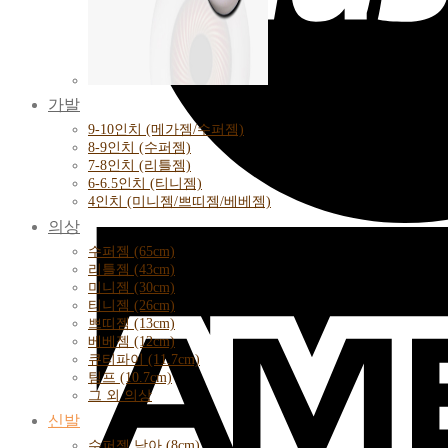
가발
9-10인치 (메가젬/수퍼젬)
8-9인치 (수퍼젬)
7-8인치 (리틀젬)
6-6.5인치 (티니젬)
4인치 (미니젬/쁘띠젬/베베젬)
의상
수퍼젬 (65cm)
리틀젬 (43cm)
미니젬 (30cm)
티니젬 (26cm)
쁘띠젬 (13cm)
베베젬 (12cm)
큐티파이 (11.7cm)
팀프 (10.7cm)
그 외 의상
신발
수퍼젬 남아 (8cm)