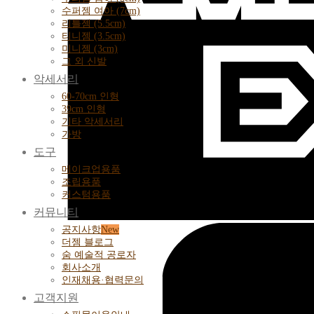
수퍼젬 여아 (7cm)
리틀젬 (5.5cm)
티니젬 (3.5cm)
미니젬 (3cm)
그 외 신발
악세서리
60-70cm 인형
39cm 인형
기타 악세서리
가방
도구
메이크업용품
조립용품
커스텀용품
커뮤니티
공지사항
더젬 블로그
숨 예술적 공로자
회사소개
인재채용·협력문의
고객지원