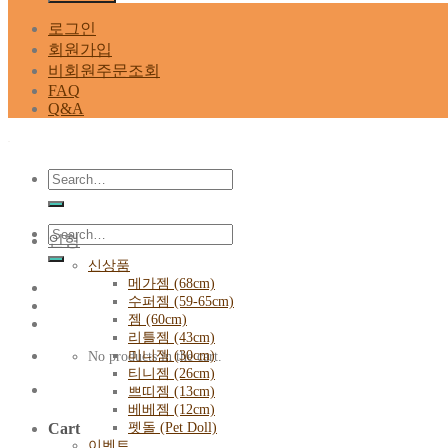
로그인
회원가입
비회원주문조회
FAQ
Q&A
Search
for:
Search
인형
for:
신상품
메가젬 (68cm)
수퍼젬 (59-65cm)
젬 (60cm)
리틀젬 (43cm)
미니젬 (30cm)
No products in the cart.
티니젬 (26cm)
쁘띠젬 (13cm)
베베젬 (12cm)
펫돌 (Pet Doll)
Cart
이벤트