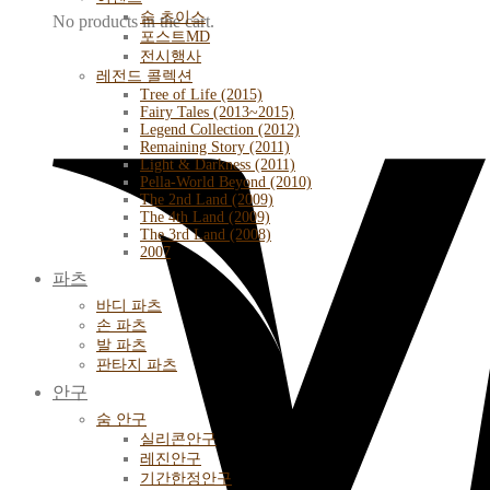
숨 초이스
No products in the cart.
포스트MD
전시행사
레전드 콜렉션
Tree of Life (2015)
Fairy Tales (2013~2015)
Legend Collection (2012)
Remaining Story (2011)
Light & Darkness (2011)
Pella-World Beyond (2010)
The 2nd Land (2009)
The 4th Land (2009)
The 3rd Land (2008)
2007
파츠
바디 파츠
손 파츠
발 파츠
판타지 파츠
안구
숨 안구
실리콘안구
레진안구
기간한정안구