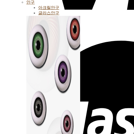
안구
아크릴안구
글라스안구