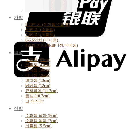
가발
9-10인치 (메가젬/수퍼젬)
8-9인치 (수퍼젬)
7-8인치 (리틀젬)
6-6.5인치 (티니젬)
4인치 (미니젬/쁘띠젬/베베젬)
의상
수퍼젬 (65cm)
리틀젬 (43cm)
미니젬 (30cm)
티니젬 (26cm)
쁘띠젬 (13cm)
베베젬 (12cm)
큐티파이 (11.7cm)
팀프 (10.7cm)
그 외 의상
신발
수퍼젬 남아 (8cm)
수퍼젬 여아 (7cm)
리틀젬 (5.5cm)