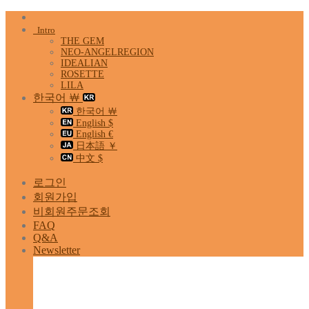
Skip
to
Intro
content
THE GEM
NEO-ANGELREGION
IDEALIAN
ROSETTE
LILA
한국어 ￦
한국어 ￦
English $
English €
日本語 ￥
中文 $
로그인
회원가입
비회원주문조회
FAQ
Q&A
Newsletter