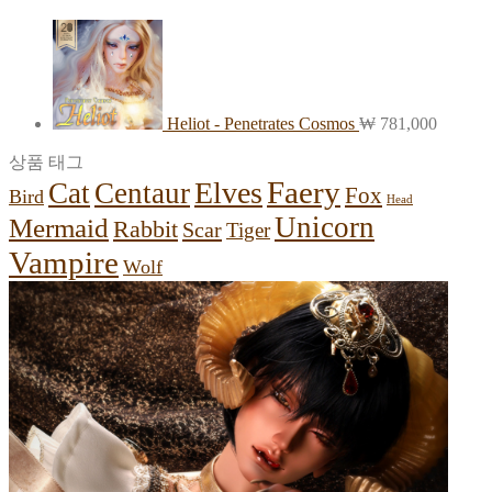
Heliot - Penetrates Cosmos
₩
781,000
상품 태그
Faery
Elves
Cat
Centaur
Fox
Bird
Head
Unicorn
Mermaid
Rabbit
Scar
Tiger
Vampire
Wolf