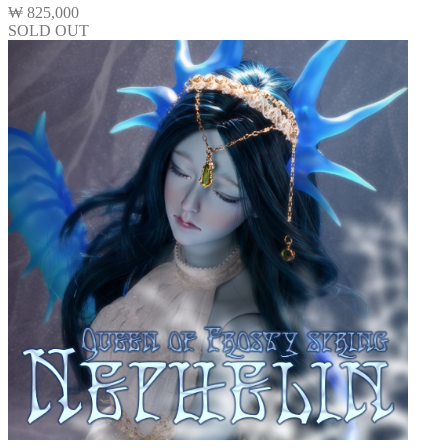
₩
825,000
SOLD OUT