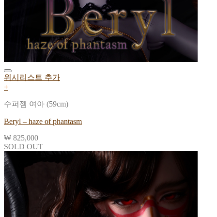
위시리스트 추가
+
수퍼젬 여아 (59cm)
Beryl – haze of phantasm
₩
825,000
SOLD OUT