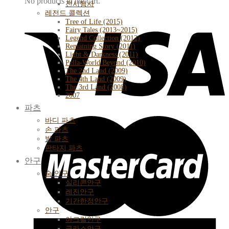
No products in the cart.
전시행사
레전드 콜렉션
Tree of Life (2015)
Fairy Tales (2013~2015)
Legend Collection (2012)
Remaining Story (2011)
Light & Darkness (2011)
Pella-World Beyond (2010)
The 2nd Land (2009)
The 4th Land (2009)
The 3rd Land (2008)
2007
파츠
바디 파츠
손 파츠
발 파츠
판타지 파츠
안구
숨 안구
실리콘안구
레진안구
기간한정안구
안구
아크릴안구
글라스안구