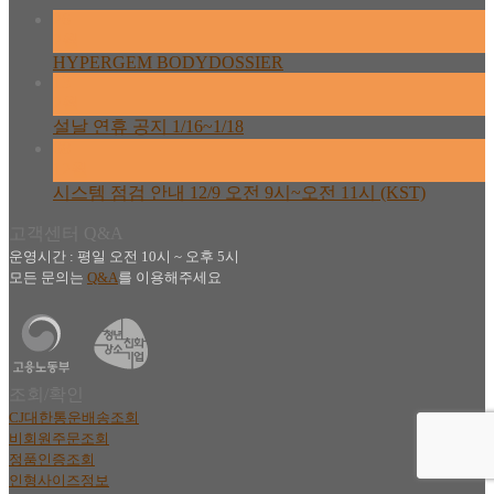
26
2월
HYPERGEM BODYDOSSIER
13
2월
설날 연휴 공지 1/16~1/18
08
12월
시스템 점검 안내 12/9 오전 9시~오전 11시 (KST)
고객센터 Q&A
운영시간 : 평일 오전 10시 ~ 오후 5시
모든 문의는
Q&A
를 이용해주세요
조회/확인
CJ대한통운배송조회
비회원주문조회
정품인증조회
인형사이즈정보