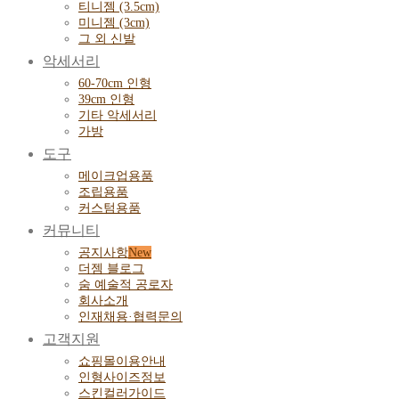
티니젬 (3.5cm)
미니젬 (3cm)
그 외 신발
악세서리
60-70cm 인형
39cm 인형
기타 악세서리
가방
도구
메이크업용품
조립용품
커스텀용품
커뮤니티
공지사항
더젬 블로그
숨 예술적 공로자
회사소개
인재채용·협력문의
고객지원
쇼핑몰이용안내
인형사이즈정보
스킨컬러가이드