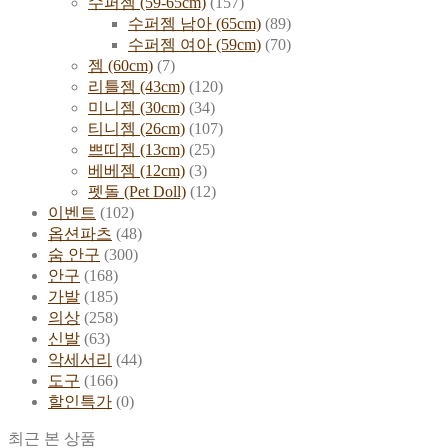
수퍼젬 (59-65cm)
(157)
수퍼젬 남아 (65cm)
(89)
수퍼젬 여아 (59cm)
(70)
젬 (60cm)
(7)
리틀젬 (43cm)
(120)
미니젬 (30cm)
(34)
티니젬 (26cm)
(107)
쁘띠젬 (13cm)
(25)
베베젬 (12cm)
(3)
펫돌 (Pet Doll)
(12)
이벤트
(102)
옵션파츠
(48)
숨 안구
(300)
안구
(168)
가발
(185)
의상
(258)
신발
(63)
악세서리
(44)
도구
(166)
할인특가
(0)
최근 본 상품