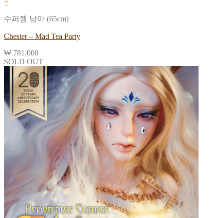
+
수퍼젬 남아 (65cm)
Chester – Mad Tea Party
₩
781,000
SOLD OUT