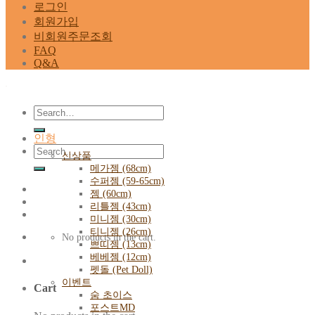
로그인
회원가입
비회원주문조회
FAQ
Q&A
Search
for:
인형
Search
신상품
for:
메가젬 (68cm)
수퍼젬 (59-65cm)
젬 (60cm)
리틀젬 (43cm)
미니젬 (30cm)
티니젬 (26cm)
No products in the cart.
쁘띠젬 (13cm)
베베젬 (12cm)
펫돌 (Pet Doll)
이벤트
Cart
숨 초이스
포스트MD