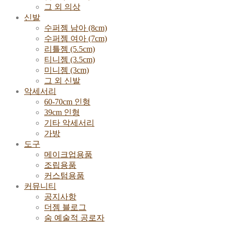
그 외 의상
신발
수퍼젬 남아 (8cm)
수퍼젬 여아 (7cm)
리틀젬 (5.5cm)
티니젬 (3.5cm)
미니젬 (3cm)
그 외 신발
악세서리
60-70cm 인형
39cm 인형
기타 악세서리
가방
도구
메이크업용품
조립용품
커스텀용품
커뮤니티
공지사항
더젬 블로그
숨 예술적 공로자