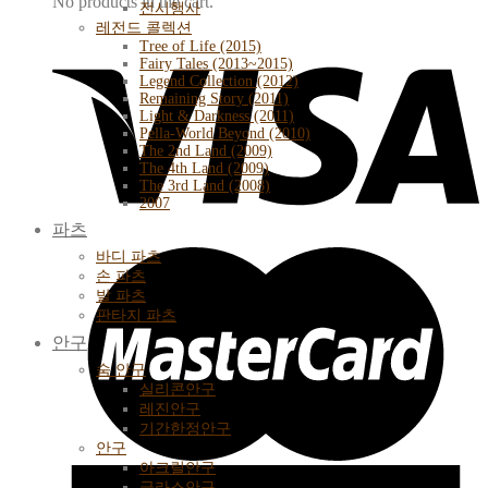
No products in the cart.
전시행사
레전드 콜렉션
Tree of Life (2015)
Fairy Tales (2013~2015)
Legend Collection (2012)
Remaining Story (2011)
Light & Darkness (2011)
Pella-World Beyond (2010)
The 2nd Land (2009)
The 4th Land (2009)
The 3rd Land (2008)
2007
파츠
바디 파츠
손 파츠
발 파츠
판타지 파츠
안구
숨 안구
실리콘안구
레진안구
기간한정안구
안구
아크릴안구
글라스안구