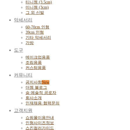
티니젬 (3.5cm)
미니젬 (3cm)
그 외 신발
악세서리
60-70cm 인형
39cm 인형
기타 악세서리
가방
도구
메이크업용품
조립용품
커스텀용품
커뮤니티
공지사항
더젬 블로그
숨 예술적 공로자
회사소개
인재채용·협력문의
고객지원
쇼핑몰이용안내
인형사이즈정보
스킨컬러가이드