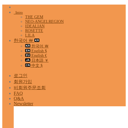
Skip
to
Intro
content
THE GEM
NEO-ANGELREGION
IDEALIAN
ROSETTE
LILA
한국어 ￦
한국어 ￦
English $
English €
日本語 ￥
中文 $
로그인
회원가입
비회원주문조회
FAQ
Q&A
Newsletter