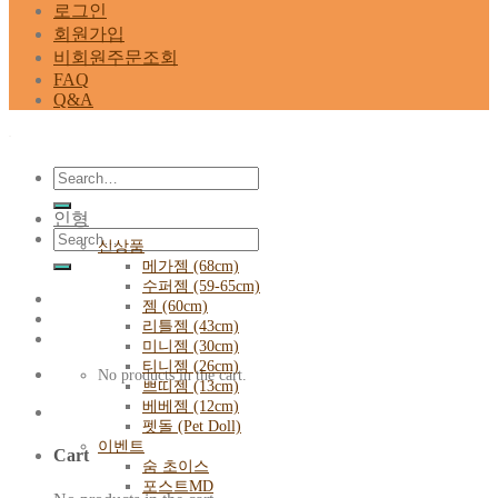
로그인
회원가입
비회원주문조회
FAQ
Q&A
Search
for:
인형
Search
신상품
for:
메가젬 (68cm)
수퍼젬 (59-65cm)
젬 (60cm)
리틀젬 (43cm)
미니젬 (30cm)
티니젬 (26cm)
No products in the cart.
쁘띠젬 (13cm)
베베젬 (12cm)
펫돌 (Pet Doll)
이벤트
Cart
숨 초이스
포스트MD