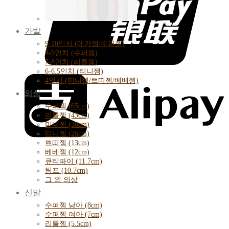
가발
9-10인치 (메가젬/수퍼젬)
8-9인치 (수퍼젬)
7-8인치 (리틀젬)
6-6.5인치 (티니젬)
4인치 (미니젬/쁘띠젬/베베젬)
의상
수퍼젬 (65cm)
리틀젬 (43cm)
미니젬 (30cm)
티니젬 (26cm)
쁘띠젬 (13cm)
베베젬 (12cm)
큐티파이 (11.7cm)
팀프 (10.7cm)
그 외 의상
신발
수퍼젬 남아 (8cm)
수퍼젬 여아 (7cm)
리틀젬 (5.5cm)