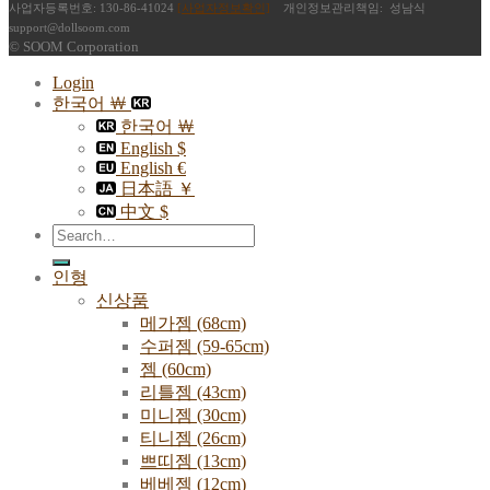
사업자등록번호: 130-86-41024
[사업자정보확인]
개인정보관리책임: 성남식
support@dollsoom.com
© SOOM Corporation
Login
한국어 ￦
한국어 ￦
English $
English €
日本語 ￥
中文 $
Search
for:
인형
신상품
메가젬 (68cm)
수퍼젬 (59-65cm)
젬 (60cm)
리틀젬 (43cm)
미니젬 (30cm)
티니젬 (26cm)
쁘띠젬 (13cm)
베베젬 (12cm)