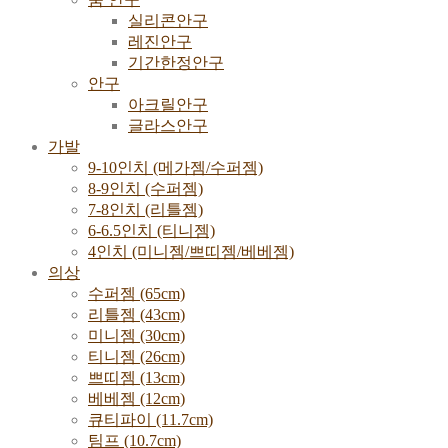
실리콘안구
레진안구
기간한정안구
안구
아크릴안구
글라스안구
가발
9-10인치 (메가젬/수퍼젬)
8-9인치 (수퍼젬)
7-8인치 (리틀젬)
6-6.5인치 (티니젬)
4인치 (미니젬/쁘띠젬/베베젬)
의상
수퍼젬 (65cm)
리틀젬 (43cm)
미니젬 (30cm)
티니젬 (26cm)
쁘띠젬 (13cm)
베베젬 (12cm)
큐티파이 (11.7cm)
팀프 (10.7cm)