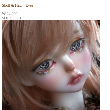
Skoll & Hati – Eyes
₩
24,200
SOLD OUT