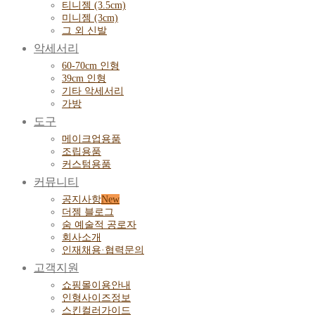
티니젬 (3.5cm)
미니젬 (3cm)
그 외 신발
악세서리
60-70cm 인형
39cm 인형
기타 악세서리
가방
도구
메이크업용품
조립용품
커스텀용품
커뮤니티
공지사항
더젬 블로그
숨 예술적 공로자
회사소개
인재채용·협력문의
고객지원
쇼핑몰이용안내
인형사이즈정보
스킨컬러가이드