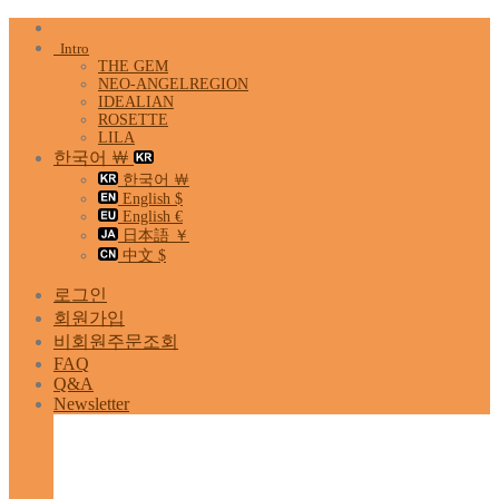
Skip
to
Intro
content
THE GEM
NEO-ANGELREGION
IDEALIAN
ROSETTE
LILA
한국어 ￦
한국어 ￦
English $
English €
日本語 ￥
中文 $
로그인
회원가입
비회원주문조회
FAQ
Q&A
Newsletter