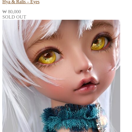
Hya & Ralis – Eyes
₩
80,000
SOLD OUT