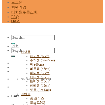
로그인
회원가입
비회원주문조회
FAQ
Q&A
Search
for:
인형
Search
신상품
for:
메가젬 (68cm)
수퍼젬 (59-65cm)
젬 (60cm)
리틀젬 (43cm)
미니젬 (30cm)
티니젬 (26cm)
No products in the cart.
쁘띠젬 (13cm)
베베젬 (12cm)
펫돌 (Pet Doll)
이벤트
Cart
숨 초이스
포스트MD