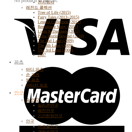
No products in the cart.
전시행사
레전드 콜렉션
Tree of Life (2015)
Fairy Tales (2013~2015)
Legend Collection (2012)
Remaining Story (2011)
Light & Darkness (2011)
Pella-World Beyond (2010)
The 2nd Land (2009)
The 4th Land (2009)
The 3rd Land (2008)
2007
파츠
바디 파츠
손 파츠
발 파츠
판타지 파츠
안구
숨 안구
실리콘안구
레진안구
기간한정안구
안구
아크릴안구
글라스안구