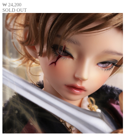
₩
24,200
SOLD OUT