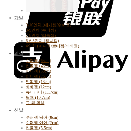
가발
9-10인치 (메가젬/수퍼젬)
8-9인치 (수퍼젬)
7-8인치 (리틀젬)
6-6.5인치 (티니젬)
4인치 (미니젬/쁘띠젬/베베젬)
의상
수퍼젬 (65cm)
리틀젬 (43cm)
미니젬 (30cm)
티니젬 (26cm)
쁘띠젬 (13cm)
베베젬 (12cm)
큐티파이 (11.7cm)
팀프 (10.7cm)
그 외 의상
신발
수퍼젬 남아 (8cm)
수퍼젬 여아 (7cm)
리틀젬 (5.5cm)