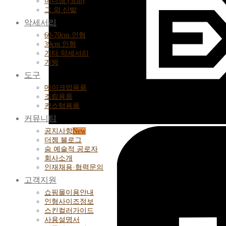
미니젬 (3cm)
그 외 신발
악세서리
60-70cm 인형
39cm 인형
기타 악세서리
가방
도구
메이크업용품
조립용품
커스텀용품
커뮤니티
공지사항
더젬 블로그
숨 예술적 공로자
회사소개
인재채용·협력문의
고객지원
쇼핑몰이용안내
인형사이즈정보
스킨컬러가이드
사용설명서