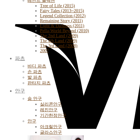
레전드 콜렉션
Tree of Life (2015)
Fairy Tales (2013~2015)
Legend Collection (2012)
Remaining Story (2011)
Light & Darkness (2011)
Pella-World Beyond (2010)
The 2nd Land (2009)
The 4th Land (2009)
The 3rd Land (2008)
2007
파츠
바디 파츠
손 파츠
발 파츠
판타지 파츠
안구
숨 안구
실리콘안구
레진안구
기간한정안구
안구
아크릴안구
글라스안구