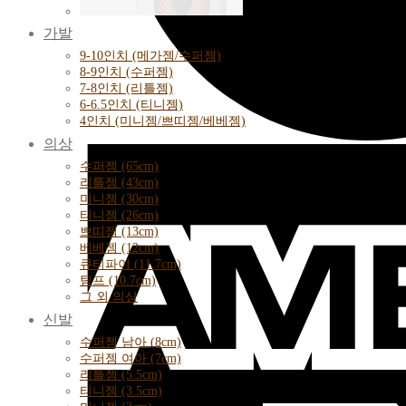
가발
9-10인치 (메가젬/수퍼젬)
8-9인치 (수퍼젬)
7-8인치 (리틀젬)
6-6.5인치 (티니젬)
4인치 (미니젬/쁘띠젬/베베젬)
의상
수퍼젬 (65cm)
리틀젬 (43cm)
미니젬 (30cm)
티니젬 (26cm)
쁘띠젬 (13cm)
베베젬 (12cm)
큐티파이 (11.7cm)
팀프 (10.7cm)
그 외 의상
신발
수퍼젬 남아 (8cm)
수퍼젬 여아 (7cm)
리틀젬 (5.5cm)
티니젬 (3.5cm)