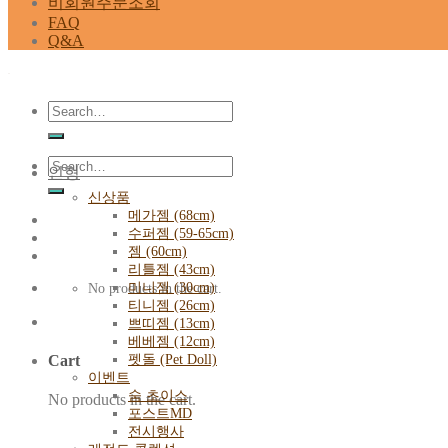
비회원주문조회
FAQ
Q&A
Search
for:
Search
인형
for:
신상품
메가젬 (68cm)
수퍼젬 (59-65cm)
젬 (60cm)
리틀젬 (43cm)
미니젬 (30cm)
No products in the cart.
티니젬 (26cm)
쁘띠젬 (13cm)
베베젬 (12cm)
펫돌 (Pet Doll)
Cart
이벤트
숨 초이스
No products in the cart.
포스트MD
전시행사