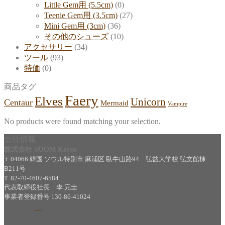
Little Gem用 (5.5cm)
(0)
Teenie Gem用 (3.5cm)
(27)
Mini Gem用 (3cm)
(36)
その他のシューズ
(10)
アクセサリー
(34)
ツール
(93)
特価
(0)
商品タグ
Faery
Elves
Unicorn
Centaur
Mermaid
Vampire
No products were found matching your selection.
会社情報
株式会社 SOOM Korea
〒04066 韓国 ソウル特別市 麻浦区 臥牛山路94 弘益大学校 弘文館棟
B211号
T. 82-70-4607-6584
代表取締役社長 李 完圭
事業者登録番号 130-86-41024