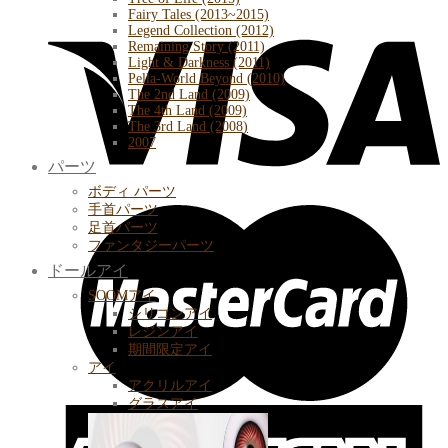
Fairy Tales (2013~2015)
Legend Collection (2012)
Remaining Story (2011)
Light & Darkness (2011)
Pella-World Beyond (2010)
The 2nd Land (2009)
The 4th Land (2009)
The 3rd Land (2008)
2007
パーツ
ボディ パーツ
手首パーツ
足首パーツ
ファンタジーパーツ
ドールアイ
SOOMアイ
シリコンアイ
レジンアイ
期間限定アイ
アイ
アクリルアイ
グラスアイ