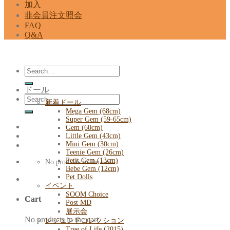
加入
非会員注文照会
FAQ
Q&A
Search
for:
ドール
Search
新着ドール
for:
Mega Gem (68cm)
Super Gem (59-65cm)
Gem (60cm)
Little Gem (43cm)
Mini Gem (30cm)
Teenie Gem (26cm)
Petit Gem (13cm)
No products in the cart.
Bebe Gem (12cm)
Pet Dolls
イベント
SOOM Choice
Cart
Post MD
展示会
No products in the cart.
レジェンドコレクション
Tree of Life (2015)