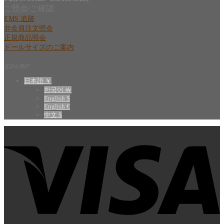
ご照会/ご確認
EMS 追跡
非会員注文照会
正規商品照会
ドールサイズのご案内
言語を選択
日本語 ￥
한국어 ￦
English $
English €
中文 $