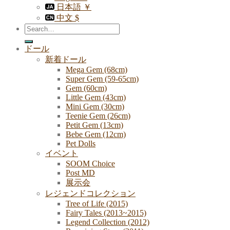
日本語 ￥
中文 $
Search
for:
ドール
新着ドール
Mega Gem (68cm)
Super Gem (59-65cm)
Gem (60cm)
Little Gem (43cm)
Mini Gem (30cm)
Teenie Gem (26cm)
Petit Gem (13cm)
Bebe Gem (12cm)
Pet Dolls
イベント
SOOM Choice
Post MD
展示会
レジェンドコレクション
Tree of Life (2015)
Fairy Tales (2013~2015)
Legend Collection (2012)