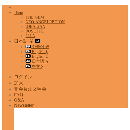
Skip
to
Intro
content
THE GEM
NEO-ANGELREGION
IDEALIAN
ROSETTE
LILA
日本語 ￥
한국어 ￦
English $
English €
日本語 ￥
中文 $
ログイン
加入
非会員注文照会
FAQ
Q&A
Newsletter