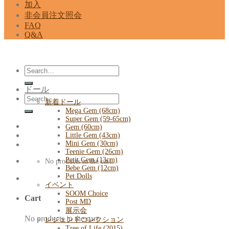
加入
非会員注文照会
FAQ
Q&A
Search
for:
ドール
Search
新着ドール
for:
Mega Gem (68cm)
Super Gem (59-65cm)
Gem (60cm)
Little Gem (43cm)
Mini Gem (30cm)
Teenie Gem (26cm)
Petit Gem (13cm)
No products in the cart.
Bebe Gem (12cm)
Pet Dolls
イベント
SOOM Choice
Cart
Post MD
展示会
No products in the cart.
レジェンドコレクション
Tree of Life (2015)