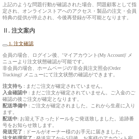
上記のような問題行動が確認された場合、問題顧客として指
定され、オンラインストアへのアクセス・製品の注文・会員
特典の提供が停止され、今後再登録が不可能となります。
Ⅱ. 注文案内
1. 注文確認
会員の場合、ログイン後、'マイアカウント(My Account)' メ
ニューより注文状態確認が可能です。
非会員の場合、ホームページの'非会員注文照会(Order
Tracking)' メニューにて注文状態の確認ができます。
注文待ち
: まだご注文が確定されていません。
入金確認中
: まだご注文が確定されていません。ご入金のご
確認の後ご注文が確定となります。
配送準備中
: ご注文が確定されました。これから生産に入り
ます。
配送中
: お迎え下さったドールをご発送致しました。追跡番
号をお知らせ致します。
発送完了
: ドールがオーナー様のお手元に届きました。
注文処理完了
: 発送完了から5日後、お客様のアカウント宛