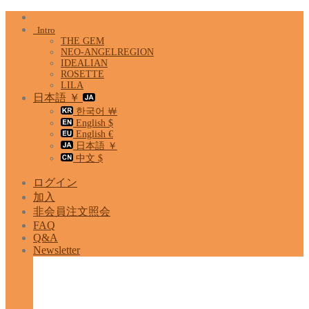
Skip
to
Intro
content
THE GEM
NEO-ANGELREGION
IDEALIAN
ROSETTE
LILA
日本語 ￥
한국어 ￦
English $
English €
日本語 ￥
中文 $
ログイン
加入
非会員注文照会
FAQ
Q&A
Newsletter