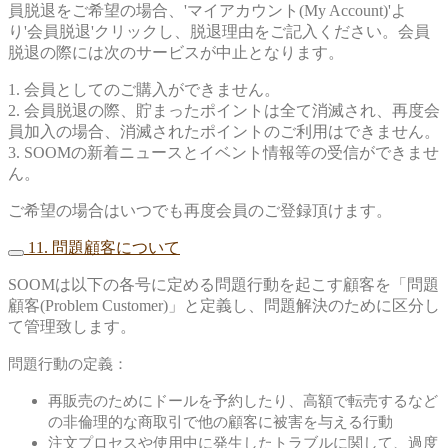
員脱退をご希望の場合、'マイアカウント(My Account)'よ
り'会員脱退'クリックし、脱退理由をご記入ください。会員
脱退の際には次のサービスが中止となります。
1. 会員としてのご購入ができません。
2. 会員脱退の際、貯まったポイントは全て消滅され、再度会
員加入の場合、消滅されたポイントのご利用はできません。
3. SOOMの新着ニュースとイベント情報等の受信ができませ
ん。
ご希望の場合はいつでも再度会員のご登録頂けます。
11. 問題顧客について
SOOMは以下の各号に定める問題行動を起こす顧客を「問題
顧客(Problem Customer)」と定義し、問題解決のために区分し
て管理致します。
問題行動の定義：
再販売のためにドールを予約したり、高額で転売するなど
の非倫理的な商取引で他の顧客に被害を与える行動
注文プロセスや使用中に発生したトラブルに関して、過度