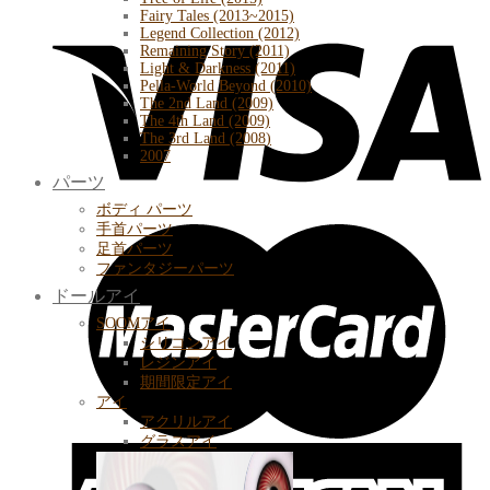
Fairy Tales (2013~2015)
Legend Collection (2012)
Remaining Story (2011)
Light & Darkness (2011)
Pella-World Beyond (2010)
The 2nd Land (2009)
The 4th Land (2009)
The 3rd Land (2008)
2007
パーツ
ボディ パーツ
手首パーツ
足首パーツ
ファンタジーパーツ
ドールアイ
SOOMアイ
シリコンアイ
レジンアイ
期間限定アイ
アイ
アクリルアイ
グラスアイ