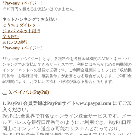
*
Pay-easy（ペイジー）
※10万円を超えるお支払いはできません。
ネットバンキングでお支払い
ゆうちょダイレクト
ジャパンネット銀行
楽天銀行
auじぶん銀行
*
Pay-easy（ペイジー）
*
Pay-easy（ペイジー）とは、各種料金を各種金融機関のATM・ネットバ
ンキングでお支払いできるサービスです。利用にはあらかじめ金融機関の
インターネットへの登録が必要です。ご利用金融機関によっては「収納機
関番号、お客様番号、確認番号」が必要となる場合があります。ご利用金
融機関により、お支払いの流れ・呼称が異なる場合があります。
3. ペイパル(PayPal)
1. PayPal 会員登録はPayPalサイトwww.paypal.com にてご加
入ください。
PayPalは全世界で有名なオンライン送金サービスです。メー
ルアドレスを銀行口座番号のようにご利用でき、PayPal口座
同士にオンライン送金が可能なシステムとなっており、
PayPal口座送金手数料は無料です。メールアドレスとクレジ