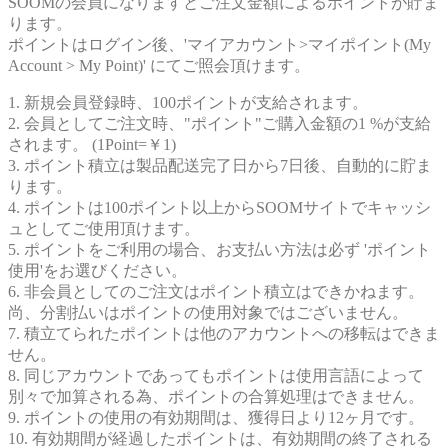
SOOMの会員になりますとご注文金額によるポイントが貯ま
ります。
ポイントはログイン後、'マイアカウント>マイポイント(My
Account > My Point)' にてご照会頂けます。
1. 新規会員登録時、100ポイントが支給されます。
2. 会員としてご注文時、"ポイント"ご購入金額の1 %が支給
されます。 (1Point=￥1)
3. ポイント積立は製品配送完了日から7日後、自動的に貯ま
ります。
4. ポイントは100ポイント以上からSOOMサイトでキャッシ
ュとしてご使用頂けます。
5. ポイントをご利用の場合、お支払い方法は必ず 'ポイント
使用'をお選びください。
6. 非会員としてのご注文はポイント積立はできかねます。
尚、分割払いはポイントの使用対象ではございません。
7. 積立てられたポイントは他のアカウントへの移転はできま
せん。
8. 同じアカウントであってもポイントは使用言語によって
別々で加算される為、ポイントの合算処理はできません。
9. ポイントの使用の有効期間は、獲得日より12ヶ月です。
10. 有効期間が経過したポイントは、有効期間の終了される