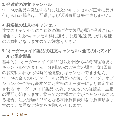
3. 発送前の注文キャンセル
SOOMが製品を発送する前に注文のキャンセルが正常に受け
付けられた場合は、配送および返送費用は発生致しません。
4. 発送後の注文のキャンセル
注文のキャンセルのご連絡の際に注文製品が既に発送された
場合は、決済/キャンセル料に加え、配送/返送費用がお客様
のご負担となりますのでご注意ください。
5. 'オーダーメイド製品'の注文キャンセル - 全てのレジンド
ールと限定製品
基本的に"オーダーメイド製品"は決済日から48時間経過後は
キャンセルできません。分割払いのご注文の場合、第1回目
のお支払い日から24時間経過後はキャンセルできません。
SOOMの全てのレジンドールと殆どの衣装、ウィッグ、オプ
ションパーツ等は基本的にお客様のオーダーにより限定生産
される"オーダーメイド製品"の為、お支払いの確認後、生産
の手配が始まります。従ってお客様の注文がキャンセルされ
る場合、注文総額の25％となる在庫負担費用をご負担頂きま
すので、慎重なご注文をお願いいたします。
4. 注文変更