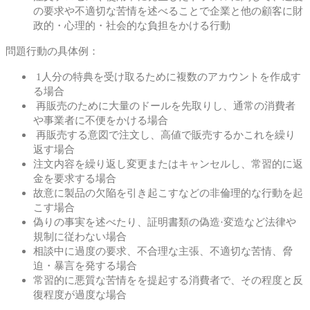
の要求や不適切な苦情を述べることで企業と他の顧客に財
政的・心理的・社会的な負担をかける行動
問題行動の具体例：
1人分の特典を受け取るために複数のアカウントを作成す
る場合
再販売のために大量のドールを先取りし、通常の消費者
や事業者に不便をかける場合
再販売する意図で注文し、高値で販売するかこれを繰り
返す場合
注文内容を繰り返し変更またはキャンセルし、常習的に返
金を要求する場合
故意に製品の欠陥を引き起こすなどの非倫理的な行動を起
こす場合
偽りの事実を述べたり、証明書類の偽造·変造など法律や
規制に従わない場合
相談中に過度の要求、不合理な主張、不適切な苦情、脅
迫・暴言を発する場合
常習的に悪質な苦情をを提起する消費者で、その程度と反
復程度が過度な場合