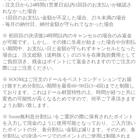
- 注文日から24時間(1営業日)以内1回目のお支払いが確認さ
れなかった場合
- 1回目のお支払い金額が不足した場合、25％未満の場合
- 毎月の納付日、納付金額が守られてなかった場合
※ 初回目の決済後24時間以内のキャンセルの場合のみ返金
が可能です。しかし、その後に生産が始まった場合や分割払
い期間中、お支払い日と金額が守られずキャンセルとなった
場合は、注文総額（送料除く）の25％を在庫負担費用として
ご負担頂き、残金はポイントにて返金されますのでご注文の
際にはご注意ください。
※ SOOMはご注文のドールをベストコンディションでお届
け致すため分割払い期間を最長60~90日(3~4回)までと制限し
ております。これはドール材質特性の上、時間が経つと共に
変色の可能性が高くなるためですので、何卒ご了承頂きます
ようお願い致します。
※ Soom無利息分割払いをご選択の際に保有されたポイント
を入力して現金のように使用可能となっており、ご入力頂い
たポイントの分、各分割払い金額は減ります。そのため、各
分割払いの決済ページでのポイントのご使用は制限されま