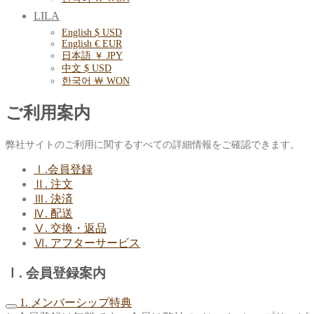
LILA
English $ USD
English € EUR
日本語 ￥ JPY
中文 $ USD
한국어 ￦ WON
ご利用案内
弊社サイトのご利用に関するすべての詳細情報をご確認できます。
Ⅰ.会員登録
Ⅱ. 注文
Ⅲ. 決済
Ⅳ. 配送
Ⅴ. 交換・返品
Ⅵ. アフターサービス
Ⅰ. 会員登録案内
1. メンバーシップ特典