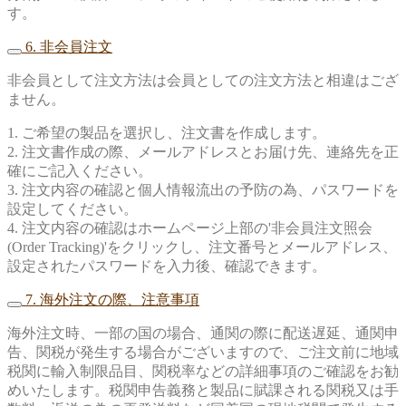
す。
6. 非会員注文
非会員として注文方法は会員としての注文方法と相違はござ
ません。
1. ご希望の製品を選択し、注文書を作成します。
2. 注文書作成の際、メールアドレスとお届け先、連絡先を正
確にご記入ください。
3. 注文内容の確認と個人情報流出の予防の為、パスワードを
設定してください。
4. 注文内容の確認はホームページ上部の'非会員注文照会
(Order Tracking)'をクリックし、注文番号とメールアドレス、
設定されたパスワードを入力後、確認できます。
7. 海外注文の際、注意事項
海外注文時、一部の国の場合、通関の際に配送遅延、通関申
告、関税が発生する場合がございますので、ご注文前に地域
税関に輸入制限品目、関税率などの詳細事項のご確認をお勧
めいたします。税関申告義務と製品に賦課される関税又は手