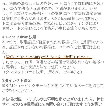
れ、実際の決済も当日の為替レートに応じて自動的に両替さ
れ、CNYで決済されますので、問題がありません。ただ
し、同じ製品でも為替レートの変動に応じてCNY決済金額
は変動する場合があります。 CNY販売価格は平均為替レー
トによる参考価格の為、実際の支払いのタイミングにより、
為替レートの変動による価格差が生じる場合があります。
4. Global AliPay 決済
AliPayは、取引認証が確認されたお客様に限りご利用できる
為、認証されていないお客様は、 AliPayをご使用頂けませ
ん。
（
詳細についてはAliPayのリンクをご参照ください。
）
したがって、台湾、香港などの認証が確認されてない地域の
お客様は、他の決済方法をご使用ください。
（クレジットカード決済、振込み、PayPalなど）
5.ダイレクト送金
SOOMショッピングモールと連動されているページを通じて
お支払いください。
※決済の際、トラブルやご不明な所がございましたら、弊社
サイトのQ＆A掲示板にてお問い合わせ頂けますようお願い