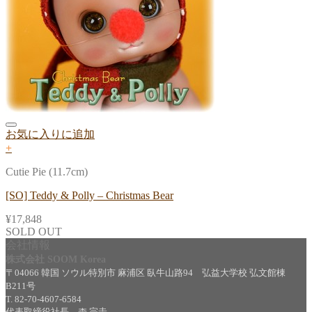
お気に入りに追加
+
Cutie Pie (11.7cm)
[SO] Teddy & Polly – Christmas Bear
¥
17,848
SOLD OUT
会社情報
株式会社 SOOM Korea
〒04066 韓国 ソウル特別市 麻浦区 臥牛山路94 弘益大学校 弘文館棟
B211号
T. 82-70-4607-6584