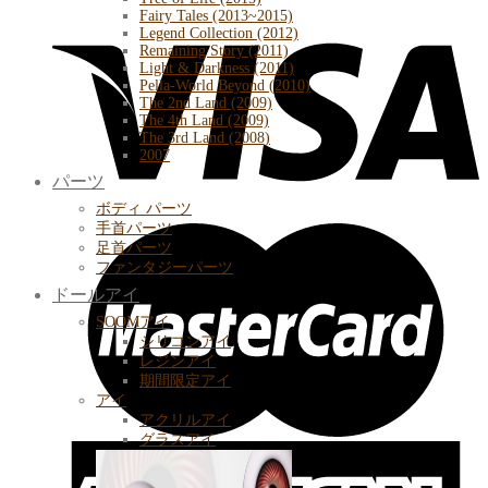
Fairy Tales (2013~2015)
Legend Collection (2012)
Remaining Story (2011)
Light & Darkness (2011)
Pella-World Beyond (2010)
The 2nd Land (2009)
The 4th Land (2009)
The 3rd Land (2008)
2007
パーツ
ボディ パーツ
手首パーツ
足首パーツ
ファンタジーパーツ
ドールアイ
SOOMアイ
シリコンアイ
レジンアイ
期間限定アイ
アイ
アクリルアイ
グラスアイ