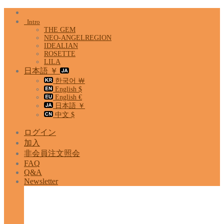
Skip
to
Intro
content
THE GEM
NEO-ANGELREGION
IDEALIAN
ROSETTE
LILA
日本語 ￥
한국어 ￦
English $
English €
日本語 ￥
中文 $
ログイン
加入
非会員注文照会
FAQ
Q&A
Newsletter