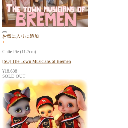
お気に入りに追加
+
Cutie Pie (11.7cm)
[SO] The Town Musicians of Bremen
¥
18,638
SOLD OUT