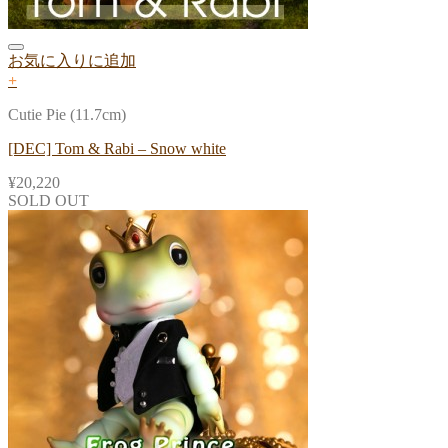
お気に入りに追加
+
Cutie Pie (11.7cm)
[DEC] Tom & Rabi – Snow white
¥
20,220
SOLD OUT