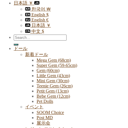
日本語 ￥
한국어 ￦
English $
English €
日本語 ￥
中文 $
Search
for:
ドール
新着ドール
Mega Gem (68cm)
Super Gem (59-65cm)
Gem (60cm)
Little Gem (43cm)
Mini Gem (30cm)
Teenie Gem (26cm)
Petit Gem (13cm)
Bebe Gem (12cm)
Pet Dolls
イベント
SOOM Choice
Post MD
展示会