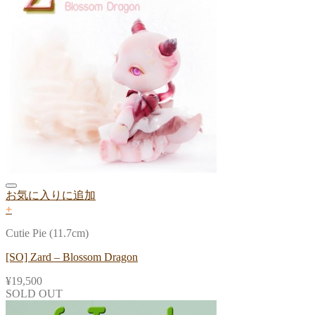
お気に入りに追加
+
Cutie Pie (11.7cm)
[SO] Zard – Blossom Dragon
¥
19,500
SOLD OUT