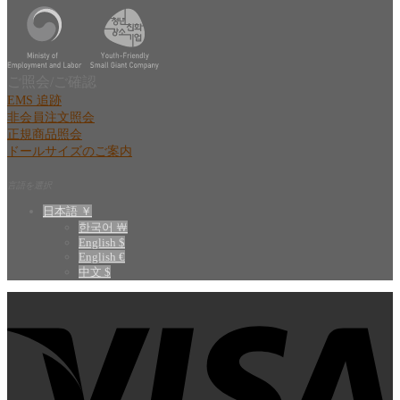
ご照会/ご確認
EMS 追跡
非会員注文照会
正規商品照会
ドールサイズのご案内
言語を選択
日本語 ￥
한국어 ￦
English $
English €
中文 $