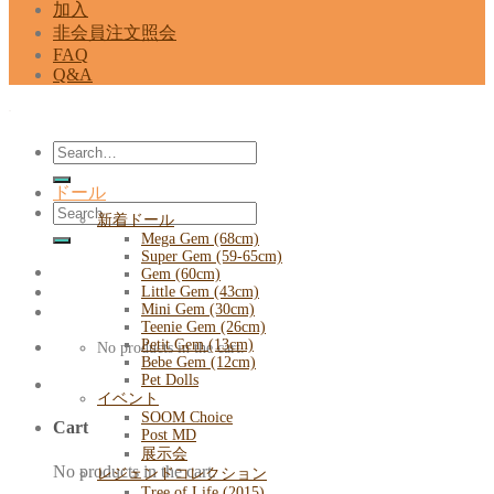
加入
非会員注文照会
FAQ
Q&A
Search
for:
ドール
Search
新着ドール
for:
Mega Gem (68cm)
Super Gem (59-65cm)
Gem (60cm)
Little Gem (43cm)
Mini Gem (30cm)
Teenie Gem (26cm)
Petit Gem (13cm)
No products in the cart.
Bebe Gem (12cm)
Pet Dolls
イベント
SOOM Choice
Cart
Post MD
展示会
No products in the cart.
レジェンドコレクション
Tree of Life (2015)