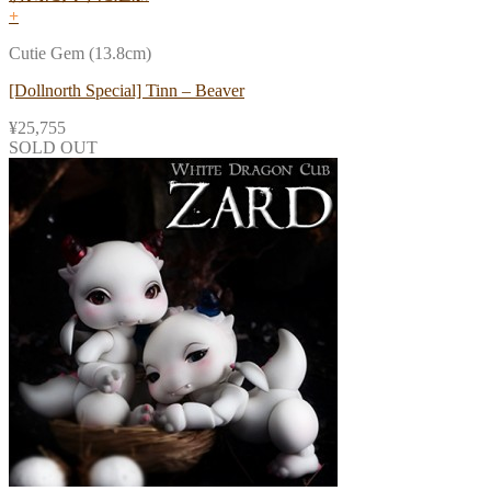
+
Cutie Gem (13.8cm)
[Dollnorth Special] Tinn – Beaver
¥
25,755
SOLD OUT