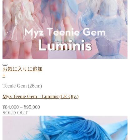
お気に入りに追加
+
Teenie Gem (26cm)
Myz Teenie Gem – Luminis (LE Qty.)
¥
84,000
–
¥
95,000
SOLD OUT