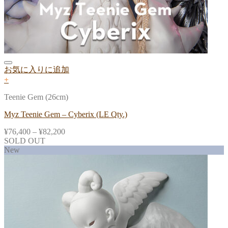
お気に入りに追加
+
Teenie Gem (26cm)
Myz Teenie Gem – Cyberix (LE Qty.)
¥
76,400
–
¥
82,200
SOLD OUT
New