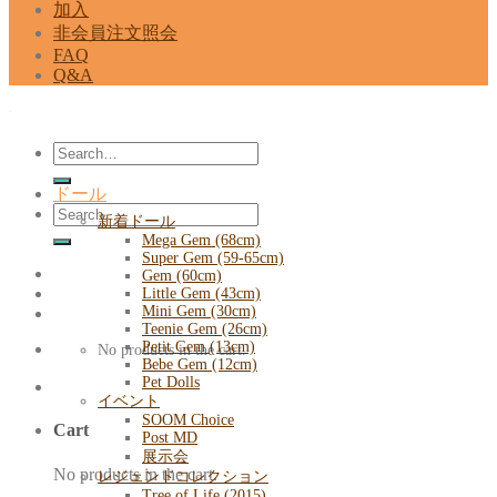
加入
非会員注文照会
FAQ
Q&A
Search
for:
ドール
Search
新着ドール
for:
Mega Gem (68cm)
Super Gem (59-65cm)
Gem (60cm)
Little Gem (43cm)
Mini Gem (30cm)
Teenie Gem (26cm)
Petit Gem (13cm)
No products in the cart.
Bebe Gem (12cm)
Pet Dolls
イベント
SOOM Choice
Cart
Post MD
展示会
No products in the cart.
レジェンドコレクション
Tree of Life (2015)