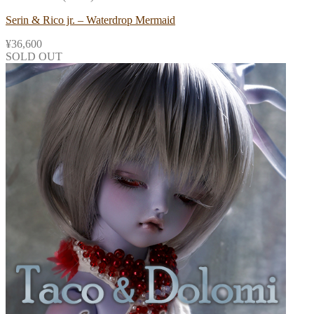
Serin & Rico jr. – Waterdrop Mermaid
¥
36,600
SOLD OUT