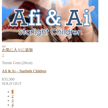
お気に入りに追加
+
Teenie Gem (26cm)
Afi & Ai – Starlight Children
¥
35,500
SOLD OUT
1
2
3
4