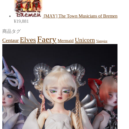
[MAY] The Town Musicians of Bremen
¥
19,881
商品タグ
Faery
Elves
Unicorn
Centaur
Mermaid
Vampire