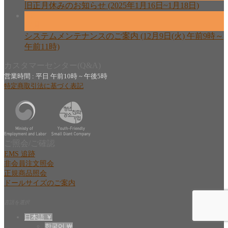
旧正月休みのお知らせ (2025年1月16日~1月18日)
08
12月
システムメンテナンスのご案内 (12月9日(火) 午前9時～
午前11時)
カスタマーセンター(Q&A)
営業時間 : 平日 午前10時 ~ 午後5時
特定商取引法に基づく表記
ご照会/ご確認
EMS 追跡
非会員注文照会
正規商品照会
ドールサイズのご案内
言語を選択
日本語 ￥
한국어 ￦