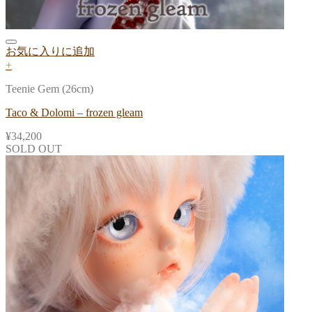
お気に入りに追加
+
Teenie Gem (26cm)
Taco & Dolomi – frozen gleam
¥
34,200
SOLD OUT