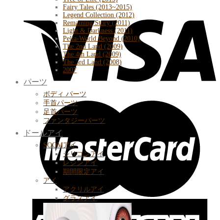
Fairy Tales (2013~2015)
Legend Collection (2012)
Remaining Story (2011)
Light & Darkness (2011)
Pella-World Beyond (2010)
The 2nd Land (2009)
The 4th Land (2009)
The 3rd Land (2008)
2007
パーツ
ボディ パーツ
手首パーツ
足首パーツ
ファンタジーパーツ
ドールアイ
SOOMアイ
シリコンアイ
レジンアイ
期間限定アイ
アイ
アクリルアイ
グラスアイ