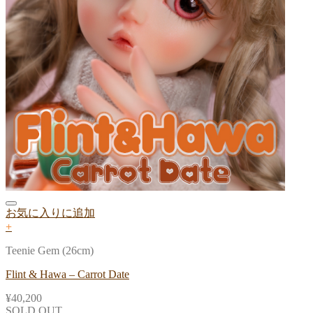
お気に入りに追加
+
Teenie Gem (26cm)
Flint & Hawa – Carrot Date
¥
40,200
SOLD OUT