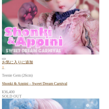
お気に入りに追加
+
Teenie Gem (26cm)
Shonki & Appini – Sweet Dream Carnival
¥
36,400
SOLD OUT