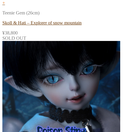
+
Teenie Gem (26cm)
Skoll & Hati – Explorer of snow mountain
¥
38,800
SOLD OUT