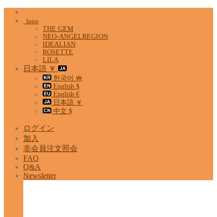
Skip
to
Intro
content
THE GEM
NEO-ANGELREGION
IDEALIAN
ROSETTE
LILA
日本語 ￥
한국어 ￦
English $
English €
日本語 ￥
中文 $
ログイン
加入
非会員注文照会
FAQ
Q&A
Newsletter