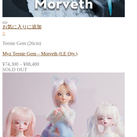
お気に入りに追加
+
Teenie Gem (26cm)
Myz Teenie Gem – Morveth (LE Qty.)
¥
74,300
–
¥
88,400
SOLD OUT