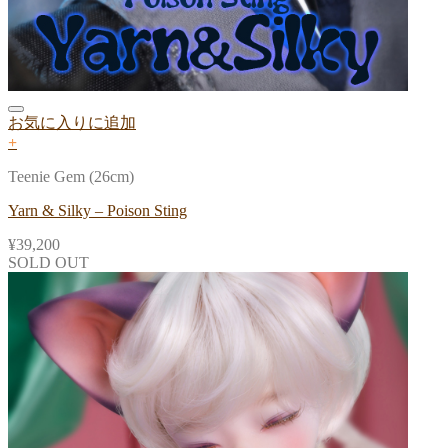
お気に入りに追加
+
Teenie Gem (26cm)
Yarn & Silky – Poison Sting
¥
39,200
SOLD OUT