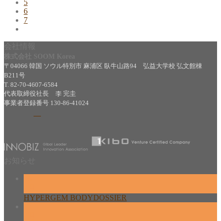
5
6
7
会社情報
株式会社 SOOM Korea
〒04066 韓国 ソウル特別市 麻浦区 臥牛山路94 弘益大学校 弘文館棟
B211号
T. 82-70-4607-6584
代表取締役社長 李 完圭
事業者登録番号 130-86-41024
お知らせ
26
2月
HYPERGEM BODYDOSSIER
13
2月