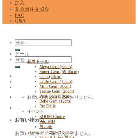
加入
非会員注文照会
FAQ
Q&A
検
索
ドール
対
検
象:
新着ドール
索
Mega Gem (68cm)
対
Super Gem (59-65cm)
Gem (60cm)
象:
Little Gem (43cm)
Mini Gem (30cm)
Teenie Gem (26cm)
Petit Gem (13cm)
お買い物カゴに商品がありません。
Bebe Gem (12cm)
Pet Dolls
イベント
SOOM Choice
お買い物カゴ
Post MD
展示会
レジェンドコレクション
お買い物カゴに商品がありません。
Tree of Life (2015)