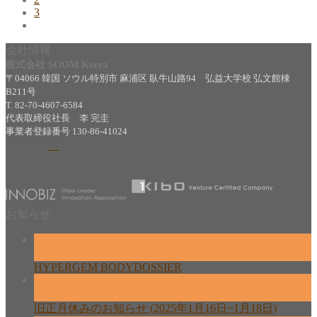
3
会社情報
株式会社 SOOM Korea
〒04066 韓国 ソウル特別市 麻浦区 臥牛山路94 弘益大学校 弘文館棟
B211号
T. 82-70-4607-6584
代表取締役社長 李 完圭
事業者登録番号 130-86-41024
お知らせ
26
2月
HYPERGEM BODYDOSSIER
13
2月
旧正月休みのお知らせ (2025年1月16日~1月18日)