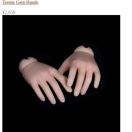
Teenie Gem Hands
¥
2,650