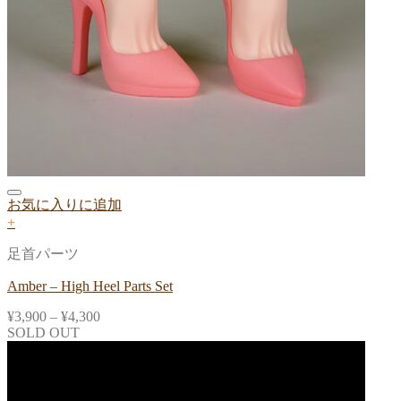
お気に入りに追加
+
足首パーツ
Amber – High Heel Parts Set
¥
3,900
–
¥
4,300
SOLD OUT