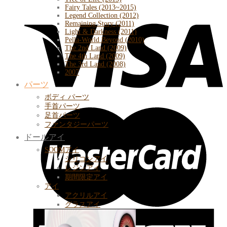
Fairy Tales (2013~2015)
Legend Collection (2012)
Remaining Story (2011)
Light & Darkness (2011)
Pella-World Beyond (2010)
The 2nd Land (2009)
The 4th Land (2009)
The 3rd Land (2008)
2007
パーツ
ボディ パーツ
手首パーツ
足首パーツ
ファンタジーパーツ
ドールアイ
SOOMアイ
シリコンアイ
レジンアイ
期間限定アイ
アイ
アクリルアイ
グラスアイ