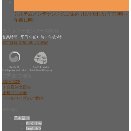
08
12月
システムメンテナンスのご案内 (12月9日(火) 午前9時～
午前11時)
カスタマーセンター(Q&A)
営業時間 : 平日 午前10時 ~ 午後5時
特定商取引法に基づく表記
ご照会/ご確認
EMS 追跡
非会員注文照会
正規商品照会
ドールサイズのご案内
言語を選択
日本語 ￥
한국어 ￦
English $