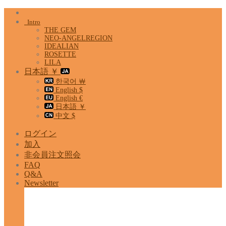
Skip
to
Intro
content
THE GEM
NEO-ANGELREGION
IDEALIAN
ROSETTE
LILA
日本語 ￥
한국어 ￦
English $
English €
日本語 ￥
中文 $
ログイン
加入
非会員注文照会
FAQ
Q&A
Newsletter