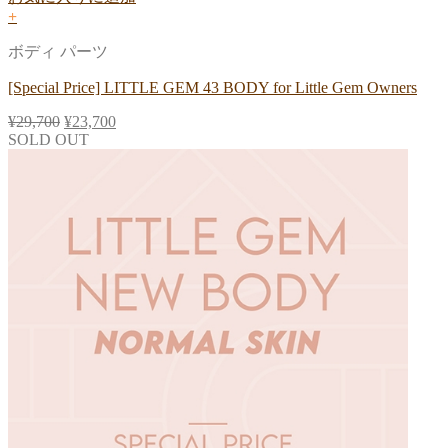
+
ボディ パーツ
[Special Price] LITTLE GEM 43 BODY for Little Gem Owners
¥
29,700
¥
23,700
SOLD OUT