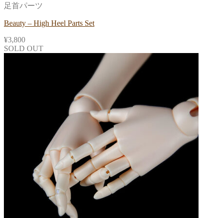
足首パーツ
Beauty – High Heel Parts Set
¥
3,800
SOLD OUT