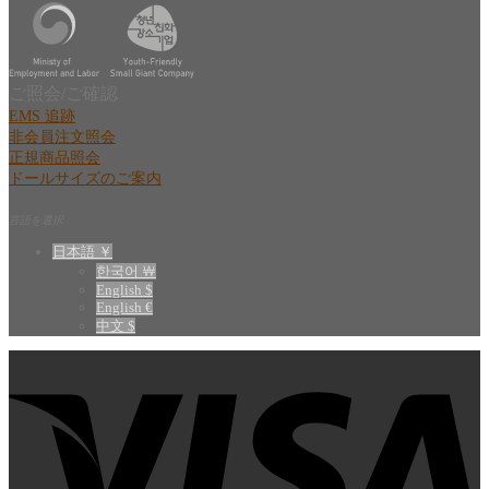
ご照会/ご確認
EMS 追跡
非会員注文照会
正規商品照会
ドールサイズのご案内
言語を選択
日本語 ￥
한국어 ￦
English $
English €
中文 $