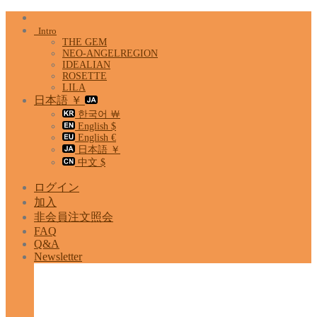
Skip
to
Intro
content
THE GEM
NEO-ANGELREGION
IDEALIAN
ROSETTE
LILA
日本語 ￥
한국어 ￦
English $
English €
日本語 ￥
中文 $
ログイン
加入
非会員注文照会
FAQ
Q&A
Newsletter