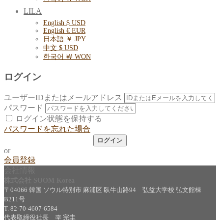
LILA
English $ USD
English € EUR
日本語 ￥ JPY
中文 $ USD
한국어 ￦ WON
ログイン
ユーザーIDまたはメールアドレス
パスワード
ログイン状態を保持する
パスワードを忘れた場合
or
会員登録
会社情報
株式会社 SOOM Korea
〒04066 韓国 ソウル特別市 麻浦区 臥牛山路94 弘益大学校 弘文館棟
B211号
T. 82-70-4607-6584
代表取締役社長 李 完圭