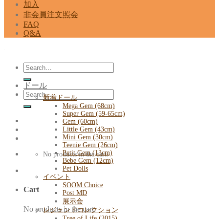
加入
非会員注文照会
FAQ
Q&A
Search
for:
ドール
Search
新着ドール
for:
Mega Gem (68cm)
Super Gem (59-65cm)
Gem (60cm)
Little Gem (43cm)
Mini Gem (30cm)
Teenie Gem (26cm)
Petit Gem (13cm)
No products in the cart.
Bebe Gem (12cm)
Pet Dolls
イベント
SOOM Choice
Cart
Post MD
展示会
No products in the cart.
レジェンドコレクション
Tree of Life (2015)