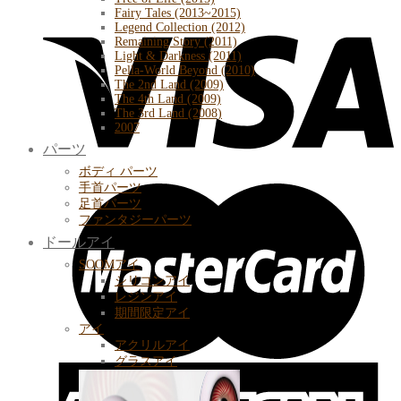
Fairy Tales (2013~2015)
Legend Collection (2012)
Remaining Story (2011)
Light & Darkness (2011)
Pella-World Beyond (2010)
The 2nd Land (2009)
The 4th Land (2009)
The 3rd Land (2008)
2007
パーツ
ボディ パーツ
手首パーツ
足首パーツ
ファンタジーパーツ
ドールアイ
SOOMアイ
シリコンアイ
レジンアイ
期間限定アイ
アイ
アクリルアイ
グラスアイ