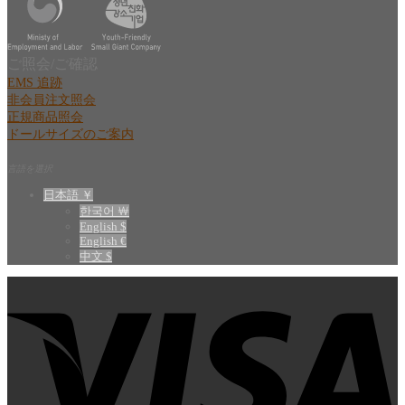
ご照会/ご確認
EMS 追跡
非会員注文照会
正規商品照会
ドールサイズのご案内
言語を選択
日本語 ￥
한국어 ￦
English $
English €
中文 $