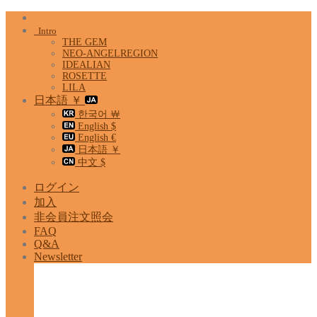
Skip
to
Intro
content
THE GEM
NEO-ANGELREGION
IDEALIAN
ROSETTE
LILA
日本語 ￥
한국어 ￦
English $
English €
日本語 ￥
中文 $
ログイン
加入
非会員注文照会
FAQ
Q&A
Newsletter