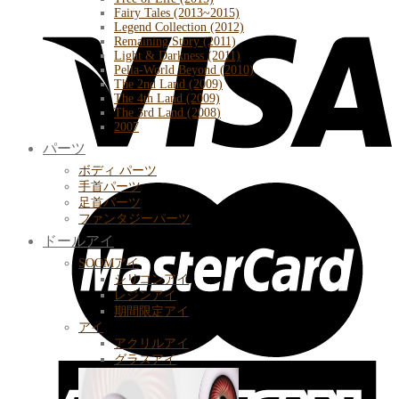
Fairy Tales (2013~2015)
Legend Collection (2012)
Remaining Story (2011)
Light & Darkness (2011)
Pella-World Beyond (2010)
The 2nd Land (2009)
The 4th Land (2009)
The 3rd Land (2008)
2007
パーツ
ボディ パーツ
手首パーツ
足首パーツ
ファンタジーパーツ
ドールアイ
SOOMアイ
シリコンアイ
レジンアイ
期間限定アイ
アイ
アクリルアイ
グラスアイ