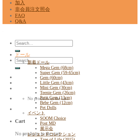
加入
非会員注文照会
FAQ
Q&A
Search
for:
ドール
Search
新着ドール
for:
Mega Gem (68cm)
Super Gem (59-65cm)
Gem (60cm)
Little Gem (43cm)
Mini Gem (30cm)
Teenie Gem (26cm)
Petit Gem (13cm)
No products in the cart.
Bebe Gem (12cm)
Pet Dolls
イベント
SOOM Choice
Cart
Post MD
展示会
No products in the cart.
レジェンドコレクション
Tree of Life (2015)