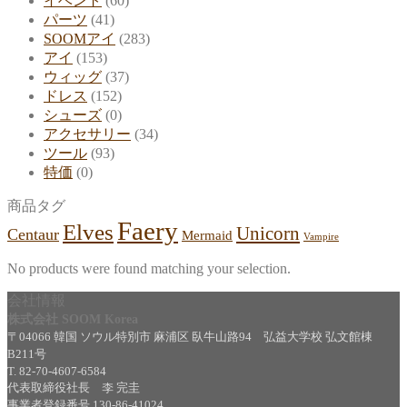
イベント
(60)
パーツ
(41)
SOOMアイ
(283)
アイ
(153)
ウィッグ
(37)
ドレス
(152)
シューズ
(0)
アクセサリー
(34)
ツール
(93)
特価
(0)
商品タグ
Faery
Elves
Unicorn
Centaur
Mermaid
Vampire
No products were found matching your selection.
会社情報
株式会社 SOOM Korea
〒04066 韓国 ソウル特別市 麻浦区 臥牛山路94 弘益大学校 弘文館棟
B211号
T. 82-70-4607-6584
代表取締役社長 李 完圭
事業者登録番号 130-86-41024