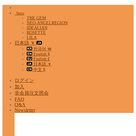
Skip
to
Intro
content
THE GEM
NEO-ANGELREGION
IDEALIAN
ROSETTE
LILA
日本語 ￥
한국어 ￦
English $
English €
日本語 ￥
中文 $
ログイン
加入
非会員注文照会
FAQ
Q&A
Newsletter