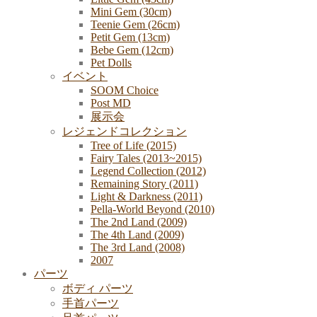
Mini Gem (30cm)
Teenie Gem (26cm)
Petit Gem (13cm)
Bebe Gem (12cm)
Pet Dolls
イベント
SOOM Choice
Post MD
展示会
レジェンドコレクション
Tree of Life (2015)
Fairy Tales (2013~2015)
Legend Collection (2012)
Remaining Story (2011)
Light & Darkness (2011)
Pella-World Beyond (2010)
The 2nd Land (2009)
The 4th Land (2009)
The 3rd Land (2008)
2007
パーツ
ボディ パーツ
手首パーツ