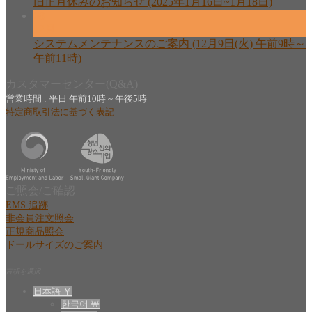
旧正月休みのお知らせ (2025年1月16日~1月18日)
08
12月
システムメンテナンスのご案内 (12月9日(火) 午前9時～
午前11時)
カスタマーセンター(Q&A)
営業時間 : 平日 午前10時 ~ 午後5時
特定商取引法に基づく表記
ご照会/ご確認
EMS 追跡
非会員注文照会
正規商品照会
ドールサイズのご案内
言語を選択
日本語 ￥
한국어 ￦