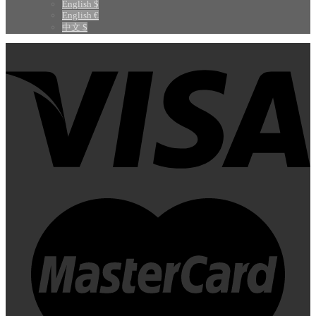
English $
English €
中文 $