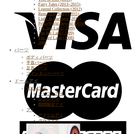
Fairy Tales (2013~2015)
Legend Collection (2012)
Remaining Story (2011)
Light & Darkness (2011)
Pella-World Beyond (2010)
The 2nd Land (2009)
The 4th Land (2009)
The 3rd Land (2008)
2007
パーツ
ボディ パーツ
手首パーツ
足首パーツ
ファンタジーパーツ
ドールアイ
SOOMアイ
シリコンアイ
レジンアイ
期間限定アイ
アイ
アクリルアイ
グラスアイ