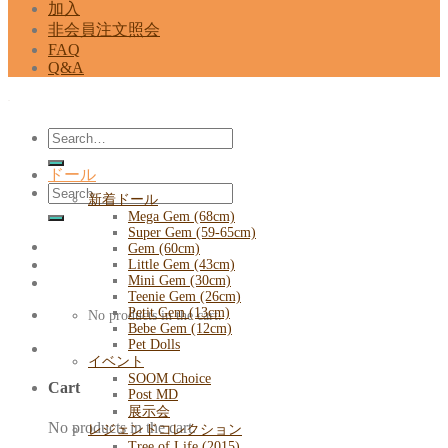
加入
非会員注文照会
FAQ
Q&A
Search
for:
ドール
Search
新着ドール
for:
Mega Gem (68cm)
Super Gem (59-65cm)
Gem (60cm)
Little Gem (43cm)
Mini Gem (30cm)
Teenie Gem (26cm)
Petit Gem (13cm)
No products in the cart.
Bebe Gem (12cm)
Pet Dolls
イベント
SOOM Choice
Cart
Post MD
展示会
No products in the cart.
レジェンドコレクション
Tree of Life (2015)