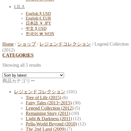
LILA
English $ USD
English € EUR
日本語 ￥ JPY
中文 $ USD
한국어 ￦ WON
Home
/
ショップ
/
レジェンドコレクション
/
Legend Collection
(2012)
CATEGORIES
Showing all 5 results
商品カテゴリー
レジェンドコレクション
(101)
Tree of Life (2015)
(6)
Fairy Tales (2013~2015)
(30)
Legend Collection (2012)
(5)
Remaining Story (2011)
(10)
Light & Darkness (2011)
(12)
Pella-World Beyond (2010)
(12)
The 2nd Land (2009)
(7)