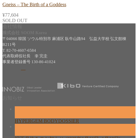
Gneiss – The Birth of a Goddess
¥
77,604
SOLD OUT
会社情報
株式会社 SOOM Korea
〒04066 韓国 ソウル特別市 麻浦区 臥牛山路94 弘益大学校 弘文館棟
B211号
T. 82-70-4607-6584
代表取締役社長 李 完圭
事業者登録番号 130-86-41024
お知らせ
26
2月
HYPERGEM BODYDOSSIER
13
2月