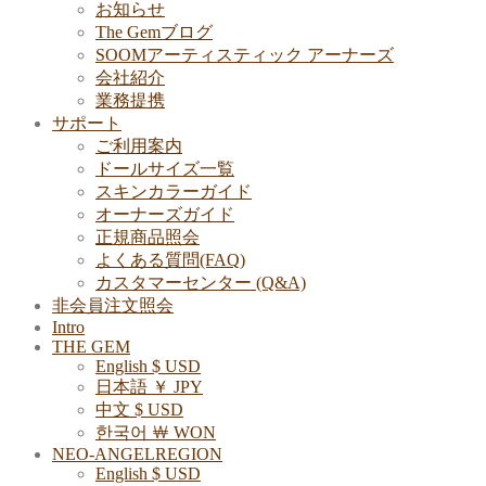
お知らせ
The Gemブログ
SOOMアーティスティック アーナーズ
会社紹介
業務提携
サポート
ご利用案内
ドールサイズ一覧
スキンカラーガイド
オーナーズガイド
正規商品照会
よくある質問(FAQ)
カスタマーセンター (Q&A)
非会員注文照会
Intro
THE GEM
English $ USD
日本語 ￥ JPY
中文 $ USD
한국어 ￦ WON
NEO-ANGELREGION
English $ USD