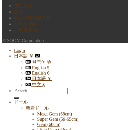
ログイン
加入
個人情報保護方針
ご利用規約
ご利用案内
© SOOM Corporation
Login
日本語 ￥
한국어 ￦
English $
English €
日本語 ￥
中文 $
Search
for:
ドール
新着ドール
Mega Gem (68cm)
Super Gem (59-65cm)
Gem (60cm)
Little Gem (43cm)