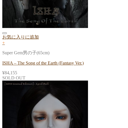
お気に入りに追加
+
Super Gem男の子(65cm)
ISHA – The Song of the Earth (Fantasy Ver.)
¥
84,155
SOLD OUT