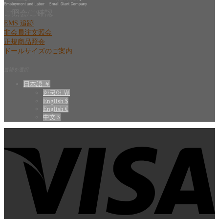
ご照会/ご確認
EMS 追跡
非会員注文照会
正規商品照会
ドールサイズのご案内
言語を選択
日本語 ￥
한국어 ￦
English $
English €
中文 $