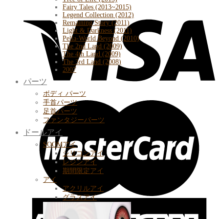
Fairy Tales (2013~2015)
Legend Collection (2012)
Remaining Story (2011)
Light & Darkness (2011)
Pella-World Beyond (2010)
The 2nd Land (2009)
The 4th Land (2009)
The 3rd Land (2008)
2007
パーツ
ボディ パーツ
手首パーツ
足首パーツ
ファンタジーパーツ
ドールアイ
SOOMアイ
シリコンアイ
レジンアイ
期間限定アイ
アイ
アクリルアイ
グラスアイ