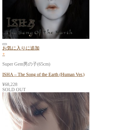
お気に入りに追加
+
Super Gem男の子(65cm)
ISHA – The Song of the Earth (Human Ver.)
¥
68,228
SOLD OUT