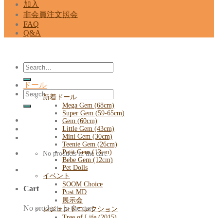
加入
非会員注文照会
FAQ
Q&A
Search
for:
ドール
Search
新着ドール
for:
Mega Gem (68cm)
Super Gem (59-65cm)
Gem (60cm)
Little Gem (43cm)
Mini Gem (30cm)
Teenie Gem (26cm)
Petit Gem (13cm)
No products in the cart.
Bebe Gem (12cm)
Pet Dolls
イベント
SOOM Choice
Cart
Post MD
展示会
No products in the cart.
レジェンドコレクション
Tree of Life (2015)