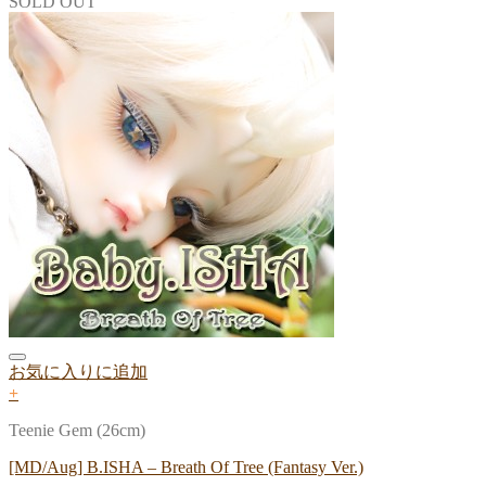
SOLD OUT
お気に入りに追加
+
Teenie Gem (26cm)
[MD/Aug] B.ISHA – Breath Of Tree (Fantasy Ver.)