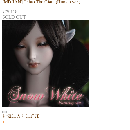
[MD/JAN] Jethro The Giant (Human ver.)
¥
75,118
SOLD OUT
お気に入りに追加
+