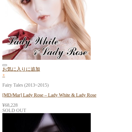
お気に入りに追加
+
Fairy Tales (2013~2015)
[MD/Mar] Lady Rose – Lady White & Lady Rose
¥
68,228
SOLD OUT