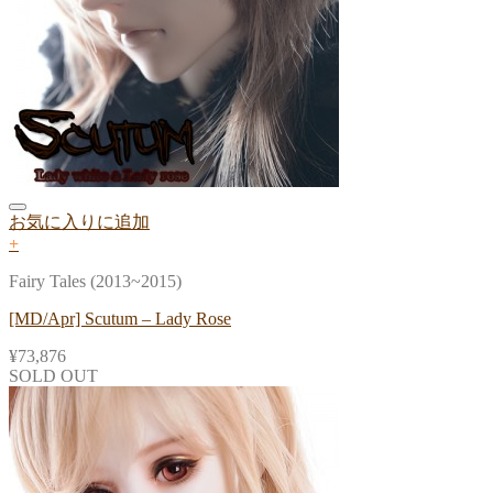
お気に入りに追加
+
Fairy Tales (2013~2015)
[MD/Apr] Scutum – Lady Rose
¥
73,876
SOLD OUT