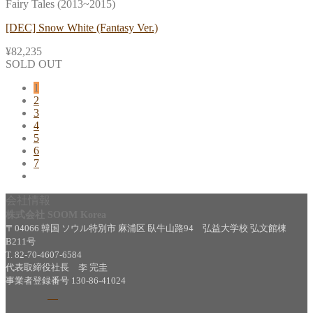
Fairy Tales (2013~2015)
[DEC] Snow White (Fantasy Ver.)
¥
82,235
SOLD OUT
1
2
3
4
5
6
7
会社情報
株式会社 SOOM Korea
〒04066 韓国 ソウル特別市 麻浦区 臥牛山路94 弘益大学校 弘文館棟
B211号
T. 82-70-4607-6584
代表取締役社長 李 完圭
事業者登録番号 130-86-41024