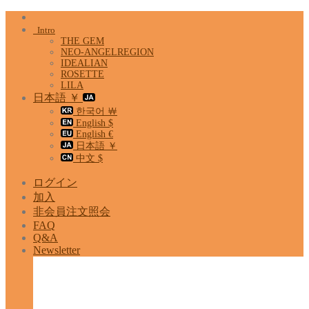
Skip
to
Intro
content
THE GEM
NEO-ANGELREGION
IDEALIAN
ROSETTE
LILA
日本語 ￥
한국어 ￦
English $
English €
日本語 ￥
中文 $
ログイン
加入
非会員注文照会
FAQ
Q&A
Newsletter