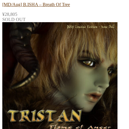
[MD/Aug] B.ISHA – Breath Of Tree
¥
28,805
SOLD OUT