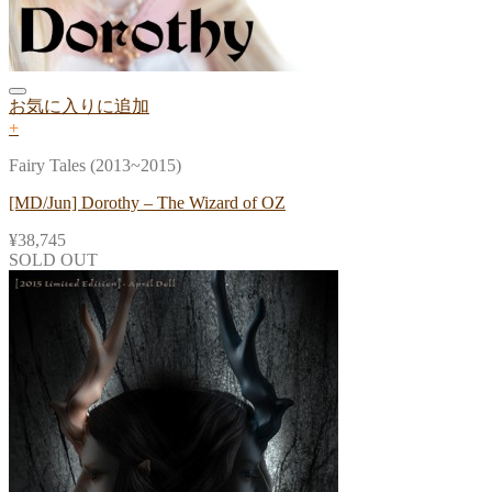
お気に入りに追加
+
Fairy Tales (2013~2015)
[MD/Jun] Dorothy – The Wizard of OZ
¥
38,745
SOLD OUT