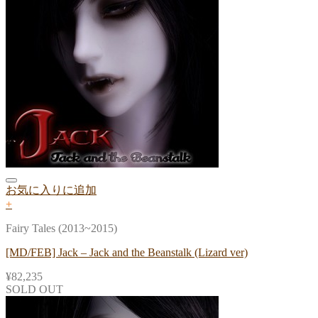
お気に入りに追加
+
Fairy Tales (2013~2015)
[MD/FEB] Jack – Jack and the Beanstalk (Lizard ver)
¥
82,235
SOLD OUT