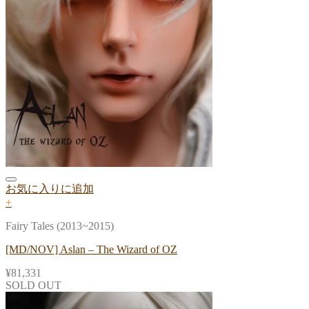
お気に入りに追加
+
Fairy Tales (2013~2015)
[MD/NOV] Aslan – The Wizard of OZ
¥
81,331
SOLD OUT