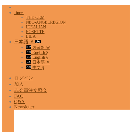
Skip
to
Intro
content
THE GEM
NEO-ANGELREGION
IDEALIAN
ROSETTE
LILA
日本語 ￥
한국어 ￦
English $
English €
日本語 ￥
中文 $
ログイン
加入
非会員注文照会
FAQ
Q&A
Newsletter