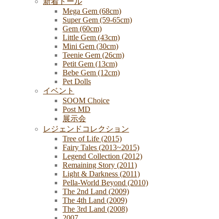
新着ドール
Mega Gem (68cm)
Super Gem (59-65cm)
Gem (60cm)
Little Gem (43cm)
Mini Gem (30cm)
Teenie Gem (26cm)
Petit Gem (13cm)
Bebe Gem (12cm)
Pet Dolls
イベント
SOOM Choice
Post MD
展示会
レジェンドコレクション
Tree of Life (2015)
Fairy Tales (2013~2015)
Legend Collection (2012)
Remaining Story (2011)
Light & Darkness (2011)
Pella-World Beyond (2010)
The 2nd Land (2009)
The 4th Land (2009)
The 3rd Land (2008)
2007