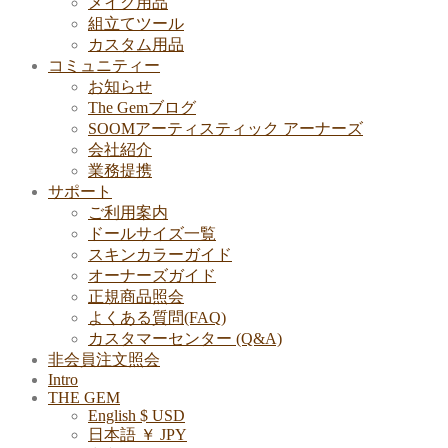
メイク用品
組立てツール
カスタム用品
コミュニティー
お知らせ
The Gemブログ
SOOMアーティスティック アーナーズ
会社紹介
業務提携
サポート
ご利用案内
ドールサイズ一覧
スキンカラーガイド
オーナーズガイド
正規商品照会
よくある質問(FAQ)
カスタマーセンター (Q&A)
非会員注文照会
Intro
THE GEM
English $ USD
日本語 ￥ JPY