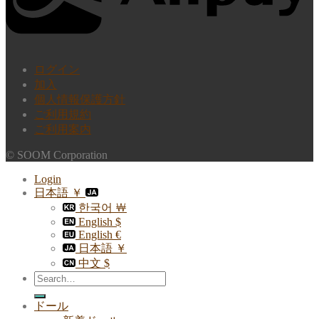
ログイン
加入
個人情報保護方針
ご利用規約
ご利用案内
© SOOM Corporation
Login
日本語 ￥
한국어 ￦
English $
English €
日本語 ￥
中文 $
Search
for:
ドール