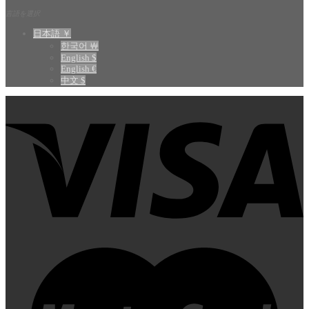
言語を選択
日本語 ￥
한국어 ￦
English $
English €
中文 $