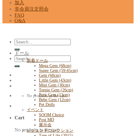
加入
非会員注文照会
FAQ
Q&A
Search
for:
ドール
Search
新着ドール
for:
Mega Gem (68cm)
Super Gem (59-65cm)
Gem (60cm)
Little Gem (43cm)
Mini Gem (30cm)
Teenie Gem (26cm)
Petit Gem (13cm)
No products in the cart.
Bebe Gem (12cm)
Pet Dolls
イベント
SOOM Choice
Cart
Post MD
展示会
No products in the cart.
レジェンドコレクション
Tree of Life (2015)