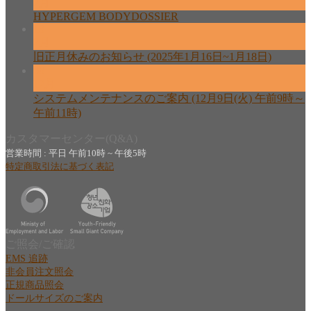
2月
HYPERGEM BODYDOSSIER
13
2月
旧正月休みのお知らせ (2025年1月16日~1月18日)
08
12月
システムメンテナンスのご案内 (12月9日(火) 午前9時～
午前11時)
カスタマーセンター(Q&A)
営業時間 : 平日 午前10時 ~ 午後5時
特定商取引法に基づく表記
ご照会/ご確認
EMS 追跡
非会員注文照会
正規商品照会
ドールサイズのご案内