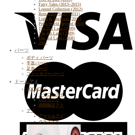
Fairy Tales (2013~2015)
Legend Collection (2012)
Remaining Story (2011)
Light & Darkness (2011)
Pella-World Beyond (2010)
The 2nd Land (2009)
The 4th Land (2009)
The 3rd Land (2008)
2007
パーツ
ボディ パーツ
手首パーツ
足首パーツ
ファンタジーパーツ
ドールアイ
SOOMアイ
シリコンアイ
レジンアイ
期間限定アイ
アイ
アクリルアイ
グラスアイ