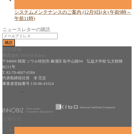
08
12月
システムメンテナンスのご案内 (12月9日(火) 午前9時～
午前11時)
ニュースレターの購読
会社情報
株式会社 SOOM Korea
〒04066 韓国 ソウル特別市 麻浦区 臥牛山路94 弘益大学校 弘文館棟
B211号
T. 82-70-4607-6584
代表取締役社長 李 完圭
事業者登録番号 130-86-41024
お知らせ
26