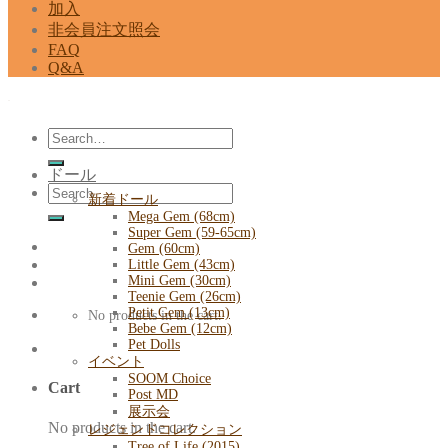
加入
非会員注文照会
FAQ
Q&A
Search
for:
ドール
Search
新着ドール
for:
Mega Gem (68cm)
Super Gem (59-65cm)
Gem (60cm)
Little Gem (43cm)
Mini Gem (30cm)
Teenie Gem (26cm)
Petit Gem (13cm)
No products in the cart.
Bebe Gem (12cm)
Pet Dolls
イベント
SOOM Choice
Cart
Post MD
展示会
No products in the cart.
レジェンドコレクション
Tree of Life (2015)