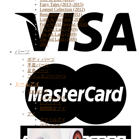
Fairy Tales (2013~2015)
Legend Collection (2012)
Remaining Story (2011)
Light & Darkness (2011)
Pella-World Beyond (2010)
The 2nd Land (2009)
The 4th Land (2009)
The 3rd Land (2008)
2007
パーツ
ボディ パーツ
手首パーツ
足首パーツ
ファンタジーパーツ
ドールアイ
SOOMアイ
シリコンアイ
レジンアイ
期間限定アイ
アイ
アクリルアイ
グラスアイ