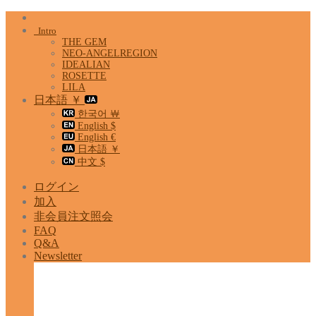
Skip
to
Intro
content
THE GEM
NEO-ANGELREGION
IDEALIAN
ROSETTE
LILA
日本語 ￥
한국어 ￦
English $
English €
日本語 ￥
中文 $
ログイン
加入
非会員注文照会
FAQ
Q&A
Newsletter