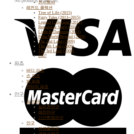
No products in the cart.
전시행사
레전드 콜렉션
Tree of Life (2015)
Fairy Tales (2013~2015)
Legend Collection (2012)
Remaining Story (2011)
Light & Darkness (2011)
Pella-World Beyond (2010)
The 2nd Land (2009)
The 4th Land (2009)
The 3rd Land (2008)
2007
파츠
바디 파츠
손 파츠
발 파츠
판타지 파츠
안구
숨 안구
실리콘안구
레진안구
기간한정안구
안구
아크릴안구
글라스안구