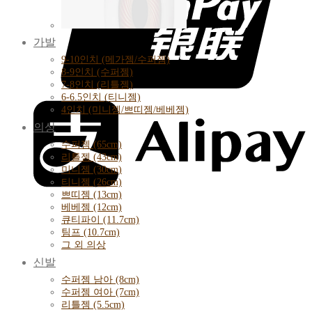
가발
9-10인치 (메가젬/수퍼젬)
8-9인치 (수퍼젬)
7-8인치 (리틀젬)
6-6.5인치 (티니젬)
4인치 (미니젬/쁘띠젬/베베젬)
의상
수퍼젬 (65cm)
리틀젬 (43cm)
미니젬 (30cm)
티니젬 (26cm)
쁘띠젬 (13cm)
베베젬 (12cm)
큐티파이 (11.7cm)
팀프 (10.7cm)
그 외 의상
신발
수퍼젬 남아 (8cm)
수퍼젬 여아 (7cm)
리틀젬 (5.5cm)