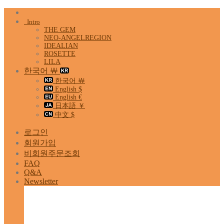
Skip
to
Intro
content
THE GEM
NEO-ANGELREGION
IDEALIAN
ROSETTE
LILA
한국어 ￦
한국어 ￦
English $
English €
日本語 ￥
中文 $
로그인
회원가입
비회원주문조회
FAQ
Q&A
Newsletter