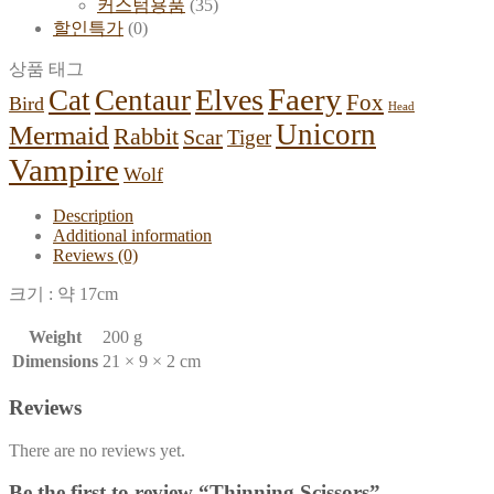
커스텀용품
(35)
할인특가
(0)
상품 태그
Faery
Elves
Cat
Centaur
Fox
Bird
Head
Unicorn
Mermaid
Rabbit
Scar
Tiger
Vampire
Wolf
Description
Additional information
Reviews (0)
크기 : 약 17cm
Weight
200 g
Dimensions
21 × 9 × 2 cm
Reviews
There are no reviews yet.
Be the first to review “Thinning Scissors”