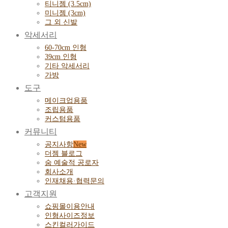
티니젬 (3.5cm)
미니젬 (3cm)
그 외 신발
악세서리
60-70cm 인형
39cm 인형
기타 악세서리
가방
도구
메이크업용품
조립용품
커스텀용품
커뮤니티
공지사항
더젬 블로그
숨 예술적 공로자
회사소개
인재채용·협력문의
고객지원
쇼핑몰이용안내
인형사이즈정보
스킨컬러가이드