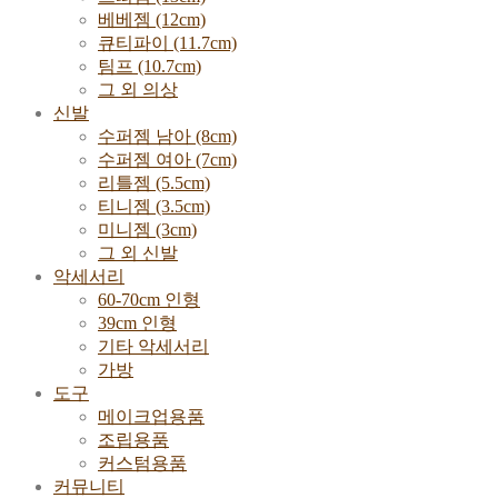
베베젬 (12cm)
큐티파이 (11.7cm)
팀프 (10.7cm)
그 외 의상
신발
수퍼젬 남아 (8cm)
수퍼젬 여아 (7cm)
리틀젬 (5.5cm)
티니젬 (3.5cm)
미니젬 (3cm)
그 외 신발
악세서리
60-70cm 인형
39cm 인형
기타 악세서리
가방
도구
메이크업용품
조립용품
커스텀용품
커뮤니티