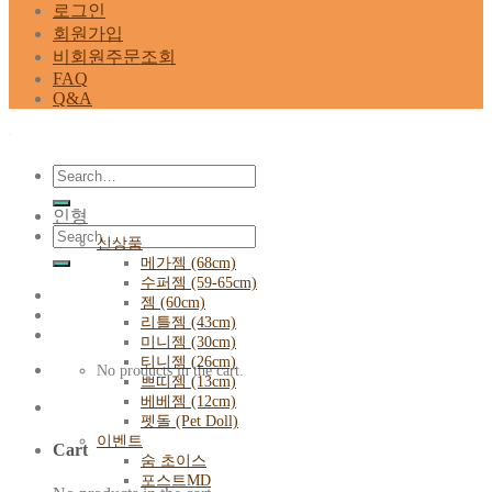
로그인
회원가입
비회원주문조회
FAQ
Q&A
Search
for:
인형
Search
신상품
for:
메가젬 (68cm)
수퍼젬 (59-65cm)
젬 (60cm)
리틀젬 (43cm)
미니젬 (30cm)
티니젬 (26cm)
No products in the cart.
쁘띠젬 (13cm)
베베젬 (12cm)
펫돌 (Pet Doll)
이벤트
Cart
숨 초이스
포스트MD