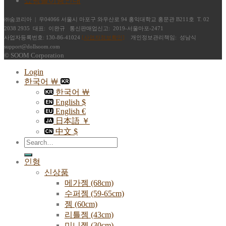
쇼핑몰이용안내
㈜숨코리아 | 우04066 서울시 마포구 와우산로 94 홍익대학교 홍문관 B211호 T. 02
2038 2935 대표: 이완규 통신판매업신고: 2019-서울마포-2471
사업자등록번호: 130-86-41024
[사업자정보확인]
개인정보관리책임: 성남식
support@dollsoom.com
© SOOM Corporation
Login
한국어 ￦
한국어 ￦
English $
English €
日本語 ￥
中文 $
Search
for:
인형
신상품
메가젬 (68cm)
수퍼젬 (59-65cm)
젬 (60cm)
리틀젬 (43cm)
미니젬 (30cm)