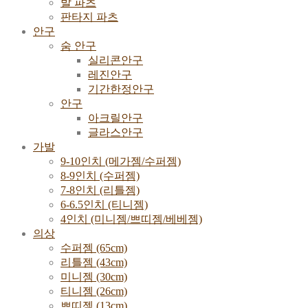
발 파츠
판타지 파츠
안구
숨 안구
실리콘안구
레진안구
기간한정안구
안구
아크릴안구
글라스안구
가발
9-10인치 (메가젬/수퍼젬)
8-9인치 (수퍼젬)
7-8인치 (리틀젬)
6-6.5인치 (티니젬)
4인치 (미니젬/쁘띠젬/베베젬)
의상
수퍼젬 (65cm)
리틀젬 (43cm)
미니젬 (30cm)
티니젬 (26cm)
쁘띠젬 (13cm)