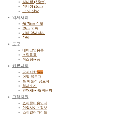
티니젬 (3.5cm)
미니젬 (3cm)
그 외 신발
악세서리
60-70cm 인형
39cm 인형
기타 악세서리
가방
도구
메이크업용품
조립용품
커스텀용품
커뮤니티
공지사항
더젬 블로그
숨 예술적 공로자
회사소개
인재채용·협력문의
고객지원
쇼핑몰이용안내
인형사이즈정보
스킨컬러가이드