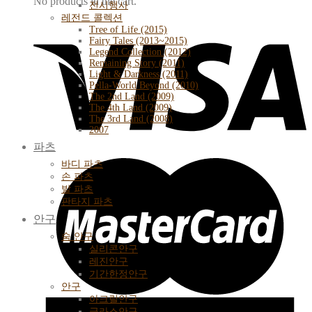
No products in the cart.
전시행사
레전드 콜렉션
Tree of Life (2015)
Fairy Tales (2013~2015)
Legend Collection (2012)
Remaining Story (2011)
Light & Darkness (2011)
Pella-World Beyond (2010)
The 2nd Land (2009)
The 4th Land (2009)
The 3rd Land (2008)
2007
파츠
바디 파츠
손 파츠
발 파츠
판타지 파츠
안구
숨 안구
실리콘안구
레진안구
기간한정안구
안구
아크릴안구
글라스안구