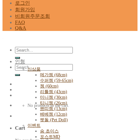
로그인
회원가입
비회원주문조회
FAQ
Q&A
Search
for:
인형
Search
신상품
for:
메가젬 (68cm)
수퍼젬 (59-65cm)
젬 (60cm)
리틀젬 (43cm)
미니젬 (30cm)
티니젬 (26cm)
No products in the cart.
쁘띠젬 (13cm)
베베젬 (12cm)
펫돌 (Pet Doll)
이벤트
Cart
숨 초이스
포스트MD