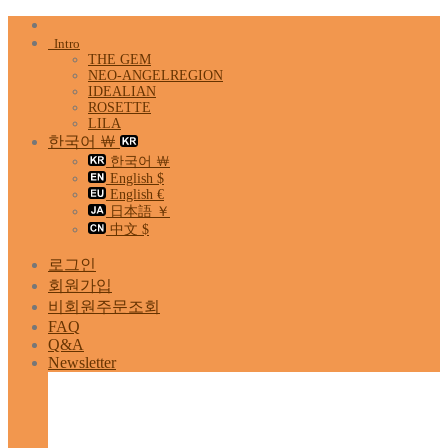
Skip
to
Intro
content
THE GEM
NEO-ANGELREGION
IDEALIAN
ROSETTE
LILA
한국어 ￦
한국어 ￦
English $
English €
日本語 ￥
中文 $
로그인
회원가입
비회원주문조회
FAQ
Q&A
Newsletter