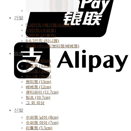
가발
9-10인치 (메가젬/수퍼젬)
8-9인치 (수퍼젬)
7-8인치 (리틀젬)
6-6.5인치 (티니젬)
4인치 (미니젬/쁘띠젬/베베젬)
의상
수퍼젬 (65cm)
리틀젬 (43cm)
미니젬 (30cm)
티니젬 (26cm)
쁘띠젬 (13cm)
베베젬 (12cm)
큐티파이 (11.7cm)
팀프 (10.7cm)
그 외 의상
신발
수퍼젬 남아 (8cm)
수퍼젬 여아 (7cm)
리틀젬 (5.5cm)