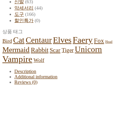
신발
(63)
악세서리
(44)
도구
(166)
할인특가
(0)
상품 태그
Faery
Elves
Cat
Centaur
Fox
Bird
Head
Unicorn
Mermaid
Rabbit
Scar
Tiger
Vampire
Wolf
Description
Additional information
Reviews (0)