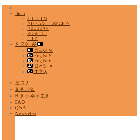
Skip
to
Intro
content
THE GEM
NEO-ANGELREGION
IDEALIAN
ROSETTE
LILA
한국어 ￦
한국어 ￦
English $
English €
日本語 ￥
中文 $
로그인
회원가입
비회원주문조회
FAQ
Q&A
Newsletter