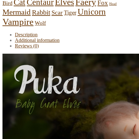
Faery
Elves
Cat
Centaur
Fox
Bird
Head
Unicorn
Mermaid
Rabbit
Scar
Tiger
Vampire
Wolf
Description
Additional information
Reviews (0)