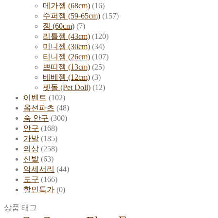
메가젬 (68cm)
(16)
수퍼젬 (59-65cm)
(157)
젬 (60cm)
(7)
리틀젬 (43cm)
(120)
미니젬 (30cm)
(34)
티니젬 (26cm)
(107)
쁘띠젬 (13cm)
(25)
베베젬 (12cm)
(3)
펫돌 (Pet Doll)
(12)
이벤트
(102)
옵션파츠
(48)
숨 안구
(300)
안구
(168)
가발
(185)
의상
(258)
신발
(63)
악세서리
(44)
도구
(166)
할인특가
(0)
상품 태그