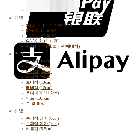
가발
9-10인치 (메가젬/수퍼젬)
8-9인치 (수퍼젬)
7-8인치 (리틀젬)
6-6.5인치 (티니젬)
4인치 (미니젬/쁘띠젬/베베젬)
의상
수퍼젬 (65cm)
리틀젬 (43cm)
미니젬 (30cm)
티니젬 (26cm)
쁘띠젬 (13cm)
베베젬 (12cm)
큐티파이 (11.7cm)
팀프 (10.7cm)
그 외 의상
신발
수퍼젬 남아 (8cm)
수퍼젬 여아 (7cm)
리틀젬 (5.5cm)