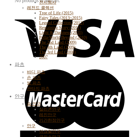
No products in the cart.
전시행사
레전드 콜렉션
Tree of Life (2015)
Fairy Tales (2013~2015)
Legend Collection (2012)
Remaining Story (2011)
Light & Darkness (2011)
Pella-World Beyond (2010)
The 2nd Land (2009)
The 4th Land (2009)
The 3rd Land (2008)
2007
파츠
바디 파츠
손 파츠
발 파츠
판타지 파츠
안구
숨 안구
실리콘안구
레진안구
기간한정안구
안구
아크릴안구
글라스안구