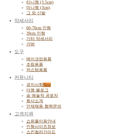
티니젬 (3.5cm)
미니젬 (3cm)
그 외 신발
악세서리
60-70cm 인형
39cm 인형
기타 악세서리
가방
도구
메이크업용품
조립용품
커스텀용품
커뮤니티
공지사항
더젬 블로그
숨 예술적 공로자
회사소개
인재채용·협력문의
고객지원
쇼핑몰이용안내
인형사이즈정보
스킨컬러가이드