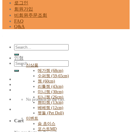
로그인
회원가입
비회원주문조회
FAQ
Q&A
Search
for:
인형
Search
신상품
for:
메가젬 (68cm)
수퍼젬 (59-65cm)
젬 (60cm)
리틀젬 (43cm)
미니젬 (30cm)
티니젬 (26cm)
No products in the cart.
쁘띠젬 (13cm)
베베젬 (12cm)
펫돌 (Pet Doll)
이벤트
Cart
숨 초이스
포스트MD