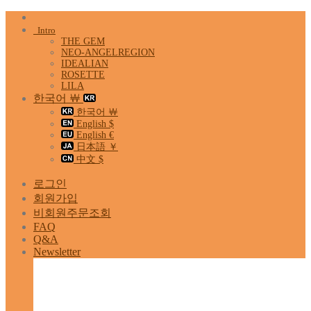
Skip
to
Intro
content
THE GEM
NEO-ANGELREGION
IDEALIAN
ROSETTE
LILA
한국어 ￦
한국어 ￦
English $
English €
日本語 ￥
中文 $
로그인
회원가입
비회원주문조회
FAQ
Q&A
Newsletter