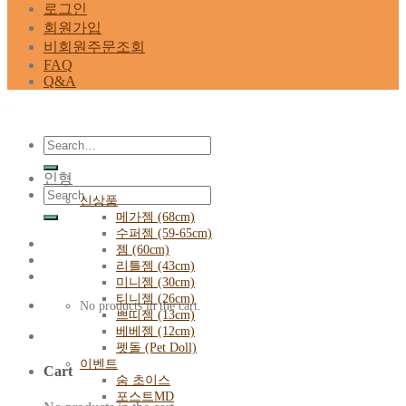
로그인
회원가입
비회원주문조회
FAQ
Q&A
Search
for:
인형
Search
신상품
for:
메가젬 (68cm)
수퍼젬 (59-65cm)
젬 (60cm)
리틀젬 (43cm)
미니젬 (30cm)
티니젬 (26cm)
No products in the cart.
쁘띠젬 (13cm)
베베젬 (12cm)
펫돌 (Pet Doll)
이벤트
Cart
숨 초이스
포스트MD