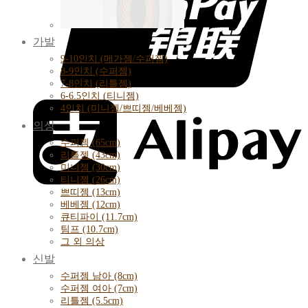
가발
9-10인치 (메가젬/수퍼젬)
8-9인치 (수퍼젬)
7-8인치 (리틀젬)
6-6.5인치 (티니젬)
4인치 (미니젬/쁘띠젬/베베젬)
의상
수퍼젬 (65cm)
리틀젬 (43cm)
미니젬 (30cm)
티니젬 (26cm)
쁘띠젬 (13cm)
베베젬 (12cm)
큐티파이 (11.7cm)
팀프 (10.7cm)
그 외 의상
신발
수퍼젬 남아 (8cm)
수퍼젬 여아 (7cm)
리틀젬 (5.5cm)