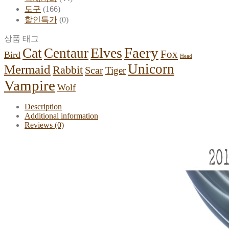
도구
(166)
할인특가
(0)
상품 태그
Faery
Elves
Cat
Centaur
Fox
Bird
Head
Unicorn
Mermaid
Rabbit
Scar
Tiger
Vampire
Wolf
Description
Additional information
Reviews (0)