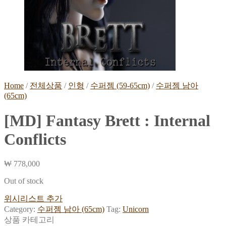
Home
/
전체상품
/
인형
/
수퍼젬 (59-65cm)
/
수퍼젬 남아
(65cm)
[MD] Fantasy Brett : Internal
Conflicts
₩
778,000
Out of stock
위시리스트 추가
Category:
수퍼젬 남아 (65cm)
Tag:
Unicorn
상품 카테고리