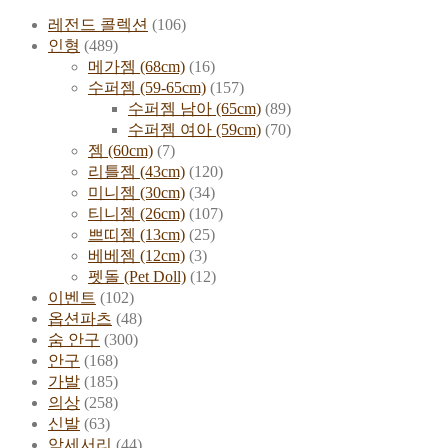
레전드 콜렉션
(106)
인형
(489)
메가젬 (68cm)
(16)
수퍼젬 (59-65cm)
(157)
수퍼젬 남아 (65cm)
(89)
수퍼젬 여아 (59cm)
(70)
젬 (60cm)
(7)
리틀젬 (43cm)
(120)
미니젬 (30cm)
(34)
티니젬 (26cm)
(107)
쁘띠젬 (13cm)
(25)
베베젬 (12cm)
(3)
펫돌 (Pet Doll)
(12)
이벤트
(102)
옵션파츠
(48)
숨 안구
(300)
안구
(168)
가발
(185)
의상
(258)
신발
(63)
악세서리
(44)