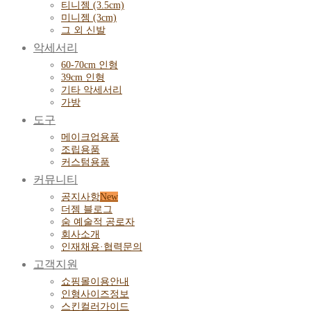
티니젬 (3.5cm)
미니젬 (3cm)
그 외 신발
악세서리
60-70cm 인형
39cm 인형
기타 악세서리
가방
도구
메이크업용품
조립용품
커스텀용품
커뮤니티
공지사항
더젬 블로그
숨 예술적 공로자
회사소개
인재채용·협력문의
고객지원
쇼핑몰이용안내
인형사이즈정보
스킨컬러가이드