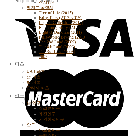
No products in the cart.
전시행사
레전드 콜렉션
Tree of Life (2015)
Fairy Tales (2013~2015)
Legend Collection (2012)
Remaining Story (2011)
Light & Darkness (2011)
Pella-World Beyond (2010)
The 2nd Land (2009)
The 4th Land (2009)
The 3rd Land (2008)
2007
파츠
바디 파츠
손 파츠
발 파츠
판타지 파츠
안구
숨 안구
실리콘안구
레진안구
기간한정안구
안구
아크릴안구
글라스안구