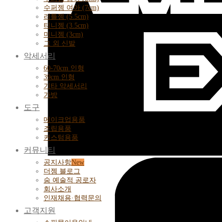
수퍼젬 여아 (7cm)
리틀젬 (5.5cm)
티니젬 (3.5cm)
미니젬 (3cm)
그 외 신발
악세서리
60-70cm 인형
39cm 인형
기타 악세서리
가방
도구
메이크업용품
조립용품
커스텀용품
커뮤니티
공지사항
더젬 블로그
숨 예술적 공로자
회사소개
인재채용·협력문의
고객지원