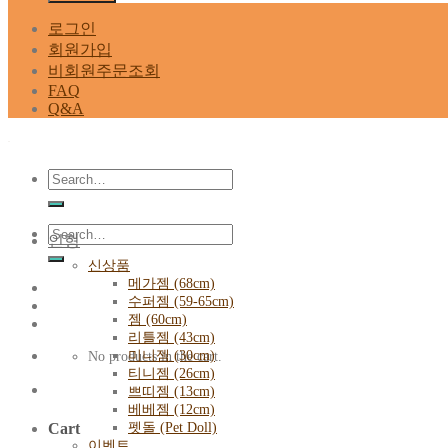
로그인
회원가입
비회원주문조회
FAQ
Q&A
Search
for:
Search
인형
for:
신상품
메가젬 (68cm)
수퍼젬 (59-65cm)
젬 (60cm)
리틀젬 (43cm)
미니젬 (30cm)
No products in the cart.
티니젬 (26cm)
쁘띠젬 (13cm)
베베젬 (12cm)
펫돌 (Pet Doll)
Cart
이벤트