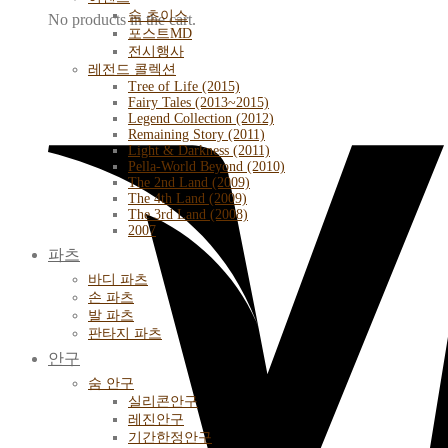
숨 초이스
No products in the cart.
포스트MD
전시행사
레전드 콜렉션
Tree of Life (2015)
Fairy Tales (2013~2015)
Legend Collection (2012)
Remaining Story (2011)
Light & Darkness (2011)
Pella-World Beyond (2010)
The 2nd Land (2009)
The 4th Land (2009)
The 3rd Land (2008)
2007
파츠
바디 파츠
손 파츠
발 파츠
판타지 파츠
안구
숨 안구
실리콘안구
레진안구
기간한정안구