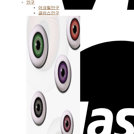
안구
아크릴안구
글라스안구