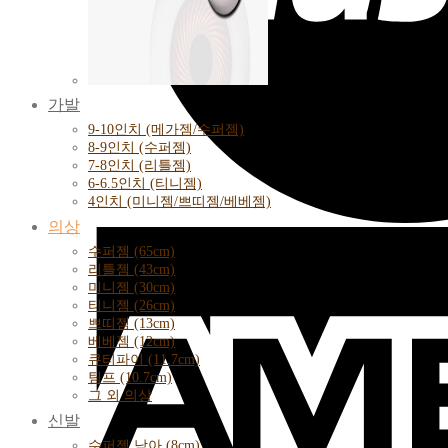
가발
9-10인치 (메가젬/수퍼젬)
8-9인치 (수퍼젬)
7-8인치 (리틀젬)
6-6.5인치 (티니젬)
4인치 (미니젬/쁘띠젬/베베젬)
의상
수퍼젬 (65cm)
리틀젬 (43cm)
미니젬 (30cm)
티니젬 (26cm)
쁘띠젬 (13cm)
베베젬 (12cm)
큐티파이 (11.7cm)
팀프 (10.7cm)
그 외 의상
신발
수퍼젬 남아 (8cm)