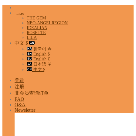
Skip
to
Intro
content
THE GEM
NEO-ANGELREGION
IDEALIAN
ROSETTE
LILA
中文 $
한국어 ￦
English $
English €
日本語 ￥
中文 $
登录
注册
非会员查询订单
FAQ
Q&A
Newsletter