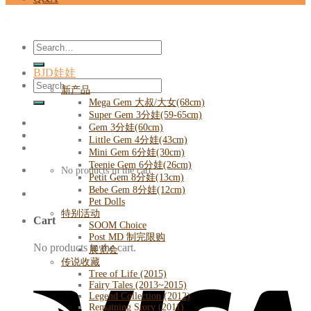
Search
for:
BJD娃娃
Search
新产品
for:
Mega Gem 大叔/大女(68cm)
Super Gem 3分娃(59-65cm)
Gem 3分娃(60cm)
Little Gem 4分娃(43cm)
Mini Gem 6分娃(30cm)
Teenie Gem 6分娃(26cm)
No products in the cart.
Petit Gem 8分娃(13cm)
Bebe Gem 8分娃(12cm)
Pet Dolls
特别活动
Cart
SOOM Choice
Post MD 制完限购
No products in the cart.
展览会
传说收藏
Tree of Life (2015)
Fairy Tales (2013~2015)
Legend Collection (2012)
Remaining Story (2011)