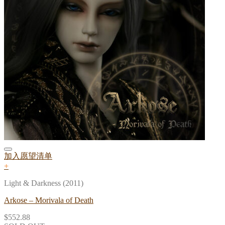
加入愿望清单
+
Light & Darkness (2011)
Arkose – Morivala of Death
$
552.88