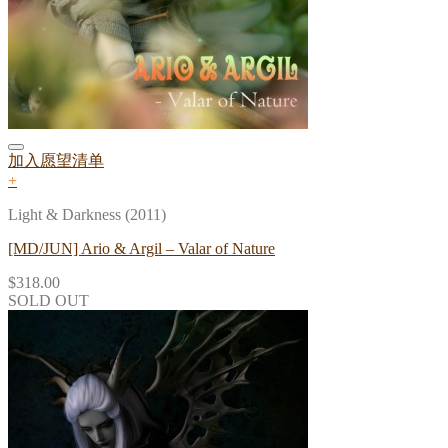
加入愿望清单
+
Light & Darkness (2011)
[MD/JUN] Ario & Argil – Valar of Nature
$
318.00
SOLD OUT