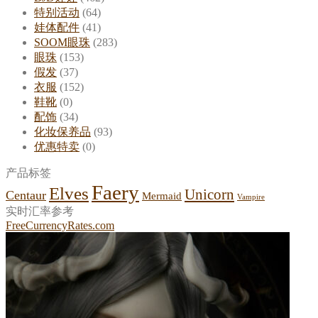
特别活动
(64)
娃体配件
(41)
SOOM眼珠
(283)
眼珠
(153)
假发
(37)
衣服
(152)
鞋靴
(0)
配饰
(34)
化妆保养品
(93)
优惠特卖
(0)
产品标签
Faery
Elves
Unicorn
Centaur
Mermaid
Vampire
实时汇率参考
FreeCurrencyRates.com