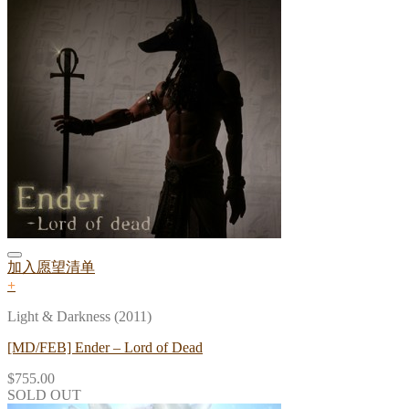
加入愿望清单
+
Light & Darkness (2011)
[MD/FEB] Ender – Lord of Dead
$
755.00
SOLD OUT