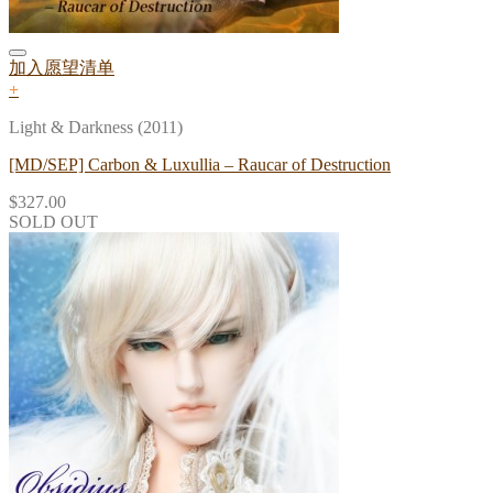
加入愿望清单
+
Light & Darkness (2011)
[MD/SEP] Carbon & Luxullia – Raucar of Destruction
$
327.00
SOLD OUT