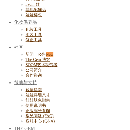
39cm 娃
其他配饰品
娃娃棉包
化妆保养品
化妆工具
组装工具
修正工具
社区
新闻ㆍ公告
The Gem 博客
SOOM艺术功劳者
公司简介
合作咨询
帮助与支持
购物指南
娃娃详细尺寸
娃娃肤色指南
使用说明书
正版编号查询
常见问题 (FAQ)
客服中心 (Q&A)
THE GEM