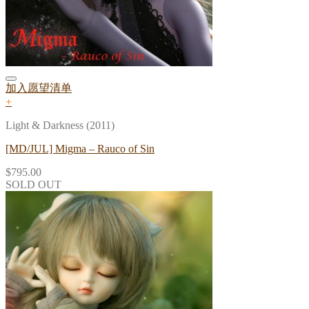
加入愿望清单
+
Light & Darkness (2011)
[MD/JUL] Migma – Rauco of Sin
$
795.00
SOLD OUT