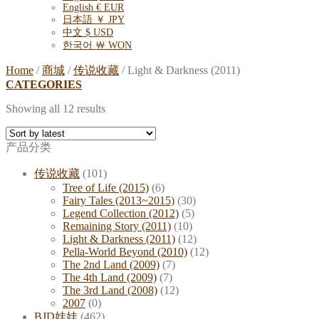
English € EUR
日本語 ￥ JPY
中文 $ USD
한국어 ￦ WON
Home
/
商城
/
传说收藏
/
Light & Darkness (2011)
CATEGORIES
Showing all 12 results
产品分类
传说收藏
(101)
Tree of Life (2015)
(6)
Fairy Tales (2013~2015)
(30)
Legend Collection (2012)
(5)
Remaining Story (2011)
(10)
Light & Darkness (2011)
(12)
Pella-World Beyond (2010)
(12)
The 2nd Land (2009)
(7)
The 4th Land (2009)
(7)
The 3rd Land (2008)
(12)
2007
(0)
BJD娃娃
(462)