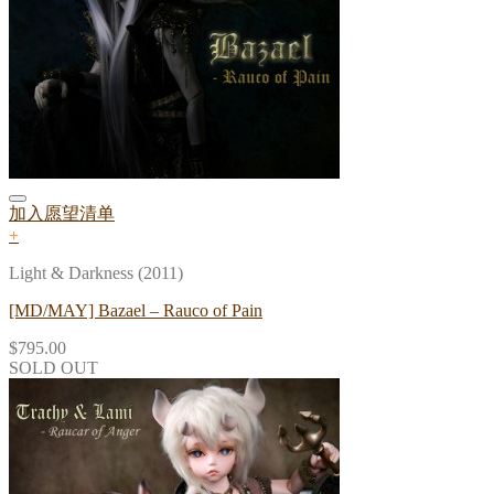
加入愿望清单
+
Light & Darkness (2011)
[MD/MAY] Bazael – Rauco of Pain
$
795.00
SOLD OUT