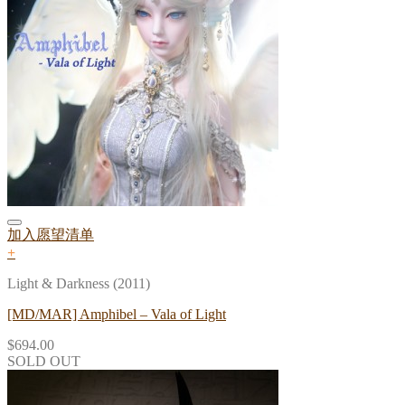
加入愿望清单
+
Light & Darkness (2011)
[MD/MAR] Amphibel – Vala of Light
$
694.00
SOLD OUT