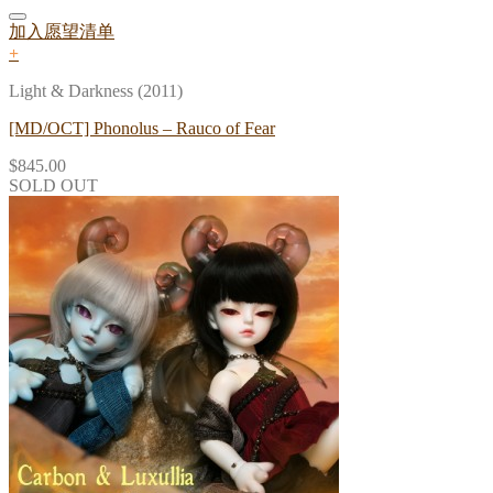
加入愿望清单
+
Light & Darkness (2011)
[MD/OCT] Phonolus – Rauco of Fear
$
845.00
SOLD OUT