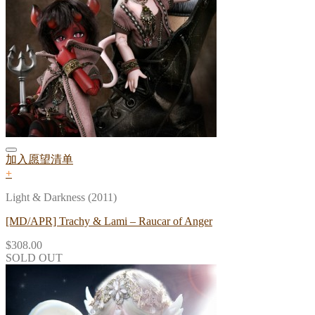
加入愿望清单
+
Light & Darkness (2011)
[MD/APR] Trachy & Lami – Raucar of Anger
$
308.00
SOLD OUT