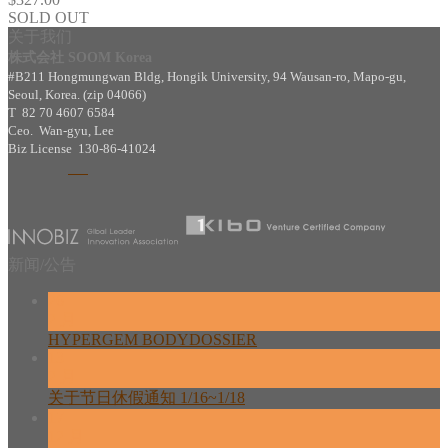
SOLD OUT
关于我们
株式会社 SOOM Korea
#B211 Hongmungwan Bldg, Hongik University, 94 Wausan-ro, Mapo-gu,
Seoul, Korea. (zip 04066)
T 82 70 4607 6584
Ceo. Wan-gyu, Lee
Biz License 130-86-41024
新闻/公告
26
2 月
HYPERGEM BODYDOSSIER
13
2 月
关于节日休假通知 1/16~1/18
17
12 月