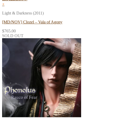
+
Light & Darkness (2011)
[MD/NOV] Clozel – Vala of Agony
$
765.00
SOLD OUT