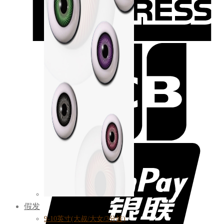
假发
9-10英寸(大叔/大女/3分娃)