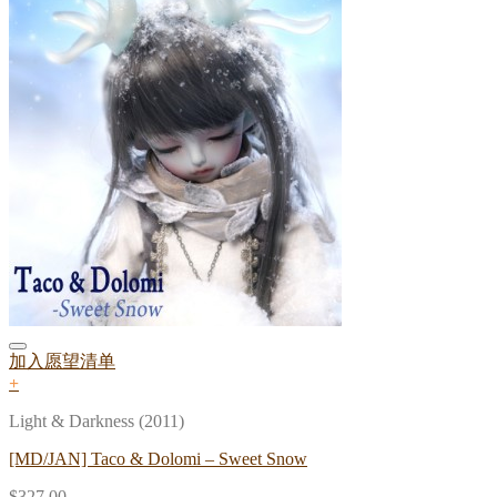
加入愿望清单
+
Light & Darkness (2011)
[MD/JAN] Taco & Dolomi – Sweet Snow
$
327.00