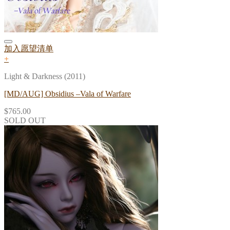
加入愿望清单
+
Light & Darkness (2011)
[MD/AUG] Obsidius –Vala of Warfare
$
765.00
SOLD OUT