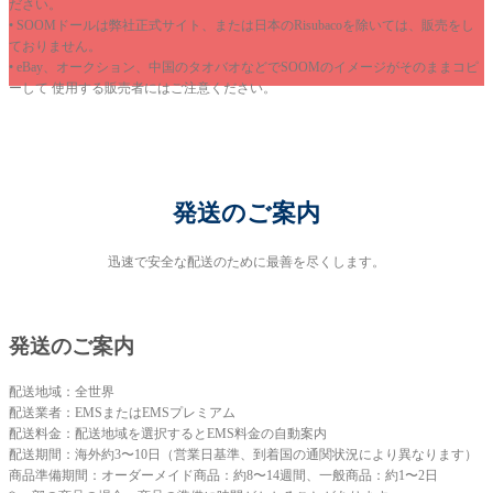
ださい。
• SOOMドールは弊社正式サイト、または日本のRisubacoを除いては、販売をし
ておりません。
• eBay、オークション、中国のタオバオなどでSOOMのイメージがそのままコピ
ーして 使用する販売者にはご注意ください。
発送のご案内
迅速で安全な配送のために最善を尽くします。
発送のご案内
配送地域：全世界
配送業者：EMSまたはEMSプレミアム
配送料金：配送地域を選択するとEMS料金の自動案内
配送期間：海外約3〜10日（営業日基準、到着国の通関状況により異なります）
商品準備期間：オーダーメイド商品：約8〜14週間、一般商品：約1〜2日