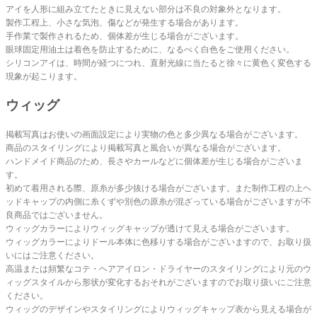
アイを人形に組み立てたときに見えない部分は不良の対象外となります。
製作工程上、小さな気泡、傷などが発生する場合があります。
手作業で製作されるため、個体差が生じる場合がございます。
眼球固定用油土は着色を防止するために、なるべく白色をご使用ください。
シリコンアイは、時間が経つにつれ、直射光線に当たると徐々に黄色く変色する
現象が起こります。
ウィッグ
掲載写真はお使いの画面設定により実物の色と多少異なる場合がございます。
商品のスタイリングにより掲載写真と風合いが異なる場合がございます。
ハンドメイド商品のため、長さやカールなどに個体差が生じる場合がございま
す。
初めて着用される際、原糸が多少抜ける場合がございます。また制作工程の上ヘ
ッドキャップの内側に糸くずや別色の原糸が混ざっている場合がございますが不
良商品ではございません。
ウィッグカラーによりウィッグキャップが透けて見える場合がございます。
ウィッグカラーによりドール本体に色移りする場合がございますので、お取り扱
いにはご注意ください。
高温または頻繁なコテ・ヘアアイロン・ドライヤーのスタイリングにより元のウ
ィッグスタイルから形状が変化するおそれがございますのでお取り扱いにご注意
ください。
ウィッグのデザインやスタイリングによりウィッグキャップ表から見える場合が