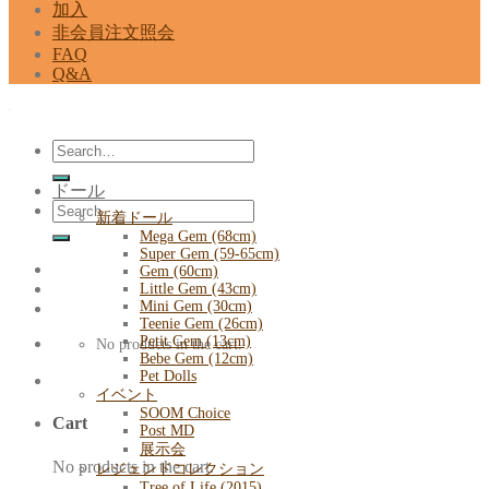
加入
非会員注文照会
FAQ
Q&A
Search
for:
ドール
Search
新着ドール
for:
Mega Gem (68cm)
Super Gem (59-65cm)
Gem (60cm)
Little Gem (43cm)
Mini Gem (30cm)
Teenie Gem (26cm)
Petit Gem (13cm)
No products in the cart.
Bebe Gem (12cm)
Pet Dolls
イベント
SOOM Choice
Cart
Post MD
展示会
No products in the cart.
レジェンドコレクション
Tree of Life (2015)