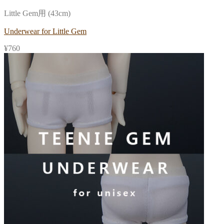
Little Gem用 (43cm)
Underwear for Little Gem
¥
760