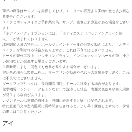
商品の画像はサンプルを撮影しており、モニターの設定より実物の色と多少異な
る場合がございます。
メイクとボディメイクは手作業の為、サンプル画像と多少差がある場合がござい
ます。
「ボディメイク」オプションには、「ボディエステ（パッティングライン除
去）」が含まれておりません。
球体関節人形の特性上、ボールジョイントドールの頻繁な動きにより、「ボディ
メイク」が剥がれる場合がありますが、これは不良ではございません。
ドールの製作工程上、パッティングライン、インジェクションホールの跡、小さ
い気泡などが発生する場合がございます。
生産時期により、同色でも色差が発生する場合がございます。
濃い色の場合は製作工程上、マーブリング効果や色むらの影響を受け易く、これ
は不良ではございません。
ダークファブリックは、長時間着用時、ドールに移染する場合があります。
化学物質（シンナー、アセトンなど）で洗浄した場合、表面の色落ちや白化現象
が発生する場合があります。
レジンドールは材質の特性上、時間が経過すると徐々に変色されます。
特に直射日光や室内照明に長時間さらされると、より早く変色しますので、保管
の際にはご注意ください。
アイ