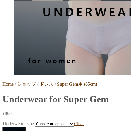
Home
/
ショップ
/
ドレス
/
Super Gem用 (65cm)
Underwear for Super Gem
¥
860
Underwear Type
Clear
Add to cart