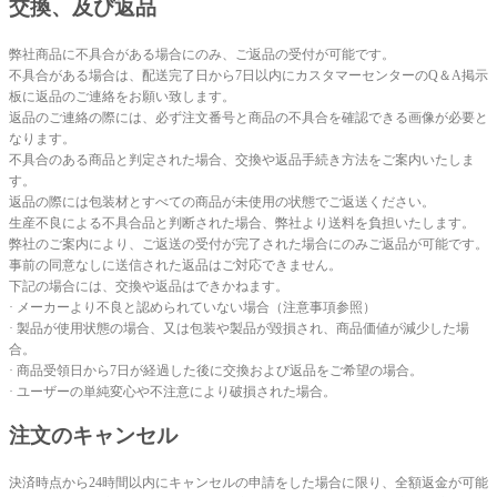
交換、及び返品
弊社商品に不具合がある場合にのみ、ご返品の受付が可能です。
不具合がある場合は、配送完了日から7日以内にカスタマーセンターのQ＆A掲示
板に返品のご連絡をお願い致します。
返品のご連絡の際には、必ず注文番号と商品の不具合を確認できる画像が必要と
なります。
不具合のある商品と判定された場合、交換や返品手続き方法をご案内いたしま
す。
返品の際には包装材とすべての商品が未使用の状態でご返送ください。
生産不良による不具合品と判断された場合、弊社より送料を負担いたします。
弊社のご案内により、ご返送の受付が完了された場合にのみご返品が可能です。
事前の同意なしに送信された返品はご対応できません。
下記の場合には、交換や返品はできかねます。
· メーカーより不良と認められていない場合（注意事項参照）
· 製品が使用状態の場合、又は包装や製品が毀損され、商品価値が減少した場
合。
· 商品受領日から7日が経過した後に交換および返品をご希望の場合。
· ユーザーの単純変心や不注意により破損された場合。
注文のキャンセル
決済時点から24時間以内にキャンセルの申請をした場合に限り、全額返金が可能