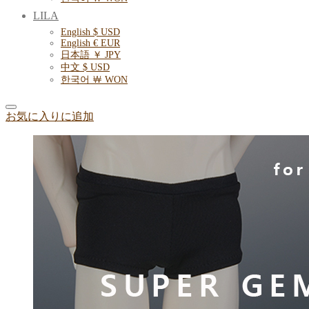
LILA
English $ USD
English € EUR
日本語 ￥ JPY
中文 $ USD
한국어 ￦ WON
お気に入りに追加