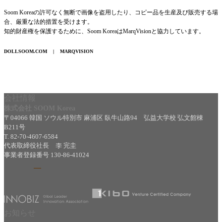
Soom Koreaの許可なく無断で画像を盗用したり、コピー品を生産及び販売する場
合、厳重な法的措置を受けます。
知的財産権を保護するために、Soom KoreaはMarqVisionと協力しています。
DOLLSOOM.COM
|
MARQVISION
会社情報
株式会社 SOOM Korea
〒04066 韓国 ソウル特別市 麻浦区 臥牛山路94 弘益大学校 弘文館棟
B211号
T. 82-70-4607-6584
代表取締役社長 李 完圭
事業者登録番号 130-86-41024
お知らせ