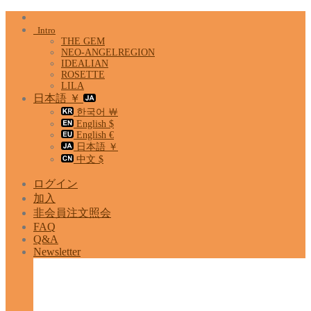
Skip
to
Intro
content
THE GEM
NEO-ANGELREGION
IDEALIAN
ROSETTE
LILA
日本語 ￥
한국어 ￦
English $
English €
日本語 ￥
中文 $
ログイン
加入
非会員注文照会
FAQ
Q&A
Newsletter