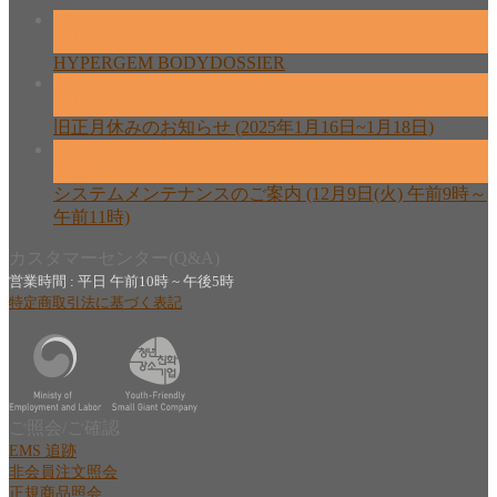
26
2月
HYPERGEM BODYDOSSIER
13
2月
旧正月休みのお知らせ (2025年1月16日~1月18日)
08
12月
システムメンテナンスのご案内 (12月9日(火) 午前9時～
午前11時)
カスタマーセンター(Q&A)
営業時間 : 平日 午前10時 ~ 午後5時
特定商取引法に基づく表記
ご照会/ご確認
EMS 追跡
非会員注文照会
正規商品照会