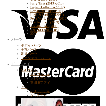
Fairy Tales (2013~2015)
Legend Collection (2012)
Remaining Story (2011)
Light & Darkness (2011)
Pella-World Beyond (2010)
The 2nd Land (2009)
The 4th Land (2009)
The 3rd Land (2008)
2007
パーツ
ボディ パーツ
手首パーツ
足首パーツ
ファンタジーパーツ
ドールアイ
SOOMアイ
シリコンアイ
レジンアイ
期間限定アイ
アイ
アクリルアイ
グラスアイ