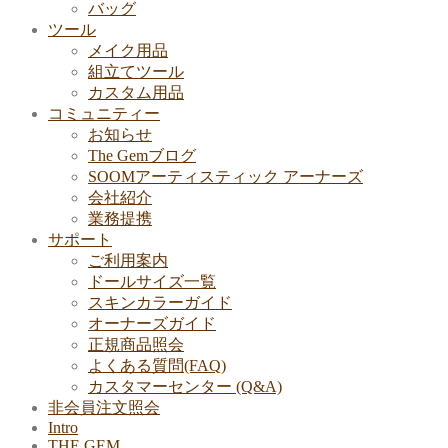
バッグ
ツール
メイク用品
組立てツール
カスタム用品
コミュニティー
お知らせ
The Gemブログ
SOOMアーティスティック アーナーズ
会社紹介
業務提携
サポート
ご利用案内
ドールサイズ一覧
スキンカラーガイド
オーナーズガイド
正規商品照会
よくある質問(FAQ)
カスタマーセンター (Q&A)
非会員注文照会
Intro
THE GEM