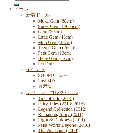
for:
ドール
新着ドール
Mega Gem (68cm)
Super Gem (59-65cm)
Gem (60cm)
Little Gem (43cm)
Mini Gem (30cm)
Teenie Gem (26cm)
Petit Gem (13cm)
Bebe Gem (12cm)
Pet Dolls
イベント
SOOM Choice
Post MD
展示会
レジェンドコレクション
Tree of Life (2015)
Fairy Tales (2013~2015)
Legend Collection (2012)
Remaining Story (2011)
Light & Darkness (2011)
Pella-World Beyond (2010)
The 2nd Land (2009)