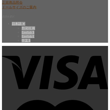
正規商品照会
ドールサイズのご案内
言語を選択
日本語 ￥
한국어 ￦
English $
English €
中文 $