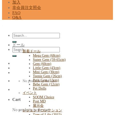
加入
非会員注文照会
FAQ
Q&A
Search
for:
ドール
Search
新着ドール
for:
Mega Gem (68cm)
Super Gem (59-65cm)
Gem (60cm)
Little Gem (43cm)
Mini Gem (30cm)
Teenie Gem (26cm)
Petit Gem (13cm)
No products in the cart.
Bebe Gem (12cm)
Pet Dolls
イベント
SOOM Choice
Cart
Post MD
展示会
No products in the cart.
レジェンドコレクション
Tree of Life (2015)