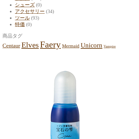
シューズ
(0)
アクセサリー
(34)
ツール
(93)
特価
(0)
商品タグ
Faery
Elves
Unicorn
Centaur
Mermaid
Vampire