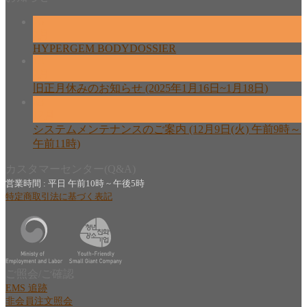
26
2月
HYPERGEM BODYDOSSIER
13
2月
旧正月休みのお知らせ (2025年1月16日~1月18日)
08
12月
システムメンテナンスのご案内 (12月9日(火) 午前9時～
午前11時)
カスタマーセンター(Q&A)
営業時間 : 平日 午前10時 ~ 午後5時
特定商取引法に基づく表記
ご照会/ご確認
EMS 追跡
非会員注文照会