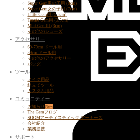
Super Gem男の子用 (8cm)
Super Gem女の子用 (7cm)
Little Gem用 (5.5cm)
Teenie Gem用 (3.5cm)
Mini Gem用 (3cm)
その他のシューズ
アクセサリー
60-70cm ドール用
39cm ドール用
その他のアクセサリー
バッグ
ツール
メイク用品
組立てツール
カスタム用品
コミュニティー
お知らせ
The Gemブログ
SOOMアーティスティック アーナーズ
会社紹介
業務提携
サポート