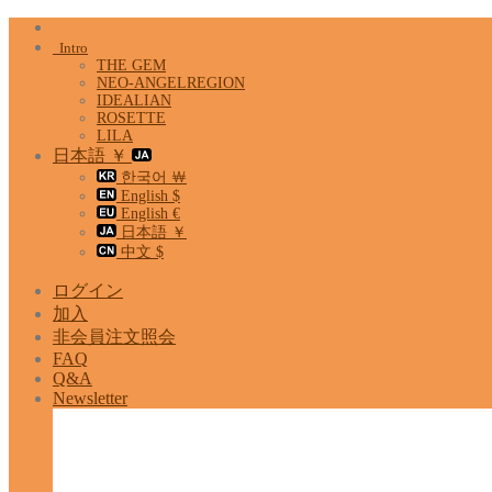
Skip
to
Intro
content
THE GEM
NEO-ANGELREGION
IDEALIAN
ROSETTE
LILA
日本語 ￥
한국어 ￦
English $
English €
日本語 ￥
中文 $
ログイン
加入
非会員注文照会
FAQ
Q&A
Newsletter