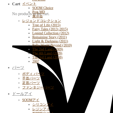
イベント
Cart
SOOM Choice
Post MD
No products in the cart.
展示会
レジェンドコレクション
Tree of Life (2015)
Fairy Tales (2013~2015)
Legend Collection (2012)
Remaining Story (2011)
Light & Darkness (2011)
Pella-World Beyond (2010)
The 2nd Land (2009)
The 4th Land (2009)
The 3rd Land (2008)
2007
パーツ
ボディ パーツ
手首パーツ
足首パーツ
ファンタジーパーツ
ドールアイ
SOOMアイ
シリコンアイ
レジンアイ