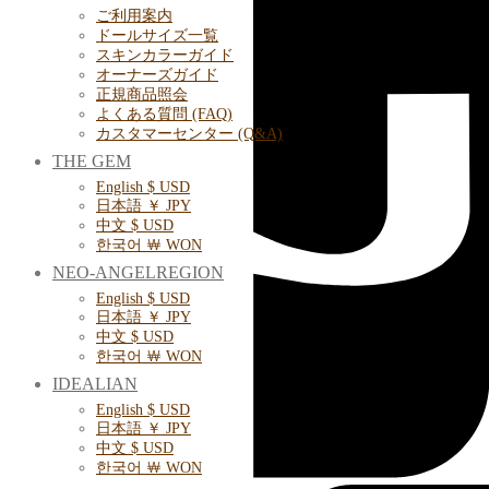
ご利用案内
ドールサイズ一覧
スキンカラーガイド
オーナーズガイド
正規商品照会
よくある質問 (FAQ)
カスタマーセンター (Q&A)
THE GEM
English $ USD
日本語 ￥ JPY
中文 $ USD
한국어 ￦ WON
NEO-ANGELREGION
English $ USD
日本語 ￥ JPY
中文 $ USD
한국어 ￦ WON
IDEALIAN
English $ USD
日本語 ￥ JPY
中文 $ USD
한국어 ￦ WON