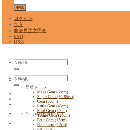
ログイン
加入
非会員注文照会
FAQ
Q&A
Search
for:
Search
ドール
for:
新着ドール
Mega Gem (68cm)
Super Gem (59-65cm)
Gem (60cm)
Little Gem (43cm)
Mini Gem (30cm)
No products in the cart.
Teenie Gem (26cm)
Petit Gem (13cm)
Bebe Gem (12cm)
Pet Dolls