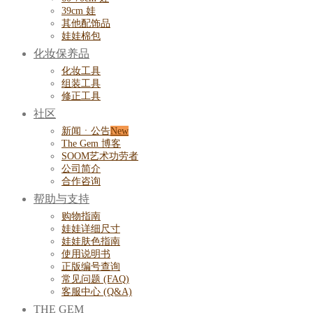
39cm 娃
其他配饰品
娃娃棉包
化妆保养品
化妆工具
组装工具
修正工具
社区
新闻ㆍ公告
The Gem 博客
SOOM艺术功劳者
公司简介
合作咨询
帮助与支持
购物指南
娃娃详细尺寸
娃娃肤色指南
使用说明书
正版编号查询
常见问题 (FAQ)
客服中心 (Q&A)
THE GEM