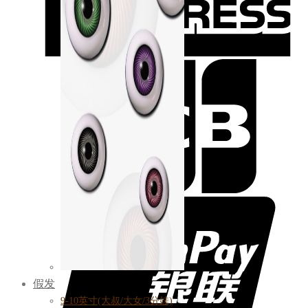
假发
9-10英寸(大叔/大女/3分娃)