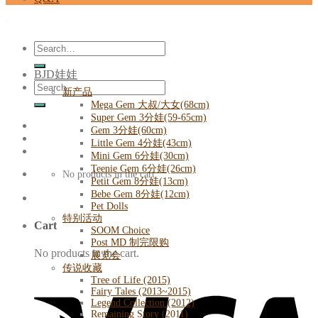
Search
for:
BJD娃娃
Search
新产品
for:
Mega Gem 大叔/大女(68cm)
Super Gem 3分娃(59-65cm)
Gem 3分娃(60cm)
Little Gem 4分娃(43cm)
Mini Gem 6分娃(30cm)
Teenie Gem 6分娃(26cm)
No products in the cart.
Petit Gem 8分娃(13cm)
Bebe Gem 8分娃(12cm)
Pet Dolls
特别活动
Cart
SOOM Choice
Post MD 制完限购
No products in the cart.
展览会
传说收藏
Tree of Life (2015)
Fairy Tales (2013~2015)
Legend Collection (2012)
Remaining Story (2011)