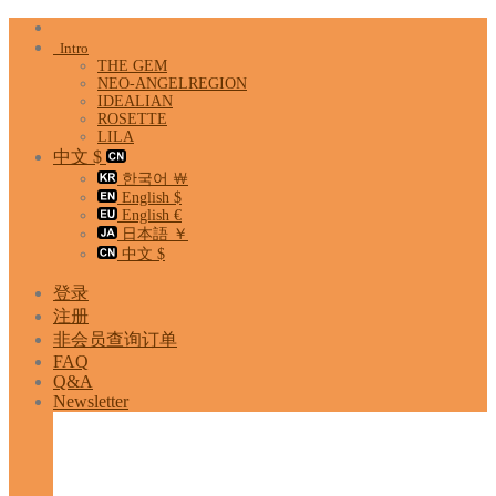
Skip
to
Intro
content
THE GEM
NEO-ANGELREGION
IDEALIAN
ROSETTE
LILA
中文 $
한국어 ￦
English $
English €
日本語 ￥
中文 $
登录
注册
非会员查询订单
FAQ
Q&A
Newsletter