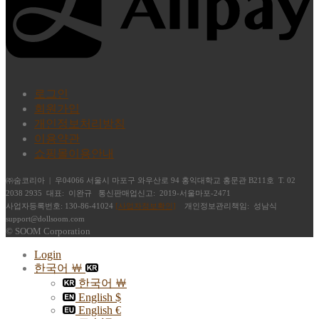
로그인
회원가입
개인정보처리방침
이용약관
쇼핑몰이용안내
㈜숨코리아 | 우04066 서울시 마포구 와우산로 94 홍익대학교 홍문관 B211호 T. 02
2038 2935 대표: 이완규 통신판매업신고: 2019-서울마포-2471
사업자등록번호: 130-86-41024
[사업자정보확인]
개인정보관리책임: 성남식
support@dollsoom.com
© SOOM Corporation
Login
한국어 ￦
한국어 ￦
English $
English €