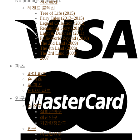
No products in the cart.
전시행사
레전드 콜렉션
Tree of Life (2015)
Fairy Tales (2013~2015)
Legend Collection (2012)
Remaining Story (2011)
Light & Darkness (2011)
Pella-World Beyond (2010)
The 2nd Land (2009)
The 4th Land (2009)
The 3rd Land (2008)
2007
파츠
바디 파츠
손 파츠
발 파츠
판타지 파츠
안구
숨 안구
실리콘안구
레진안구
기간한정안구
안구
아크릴안구
글라스안구