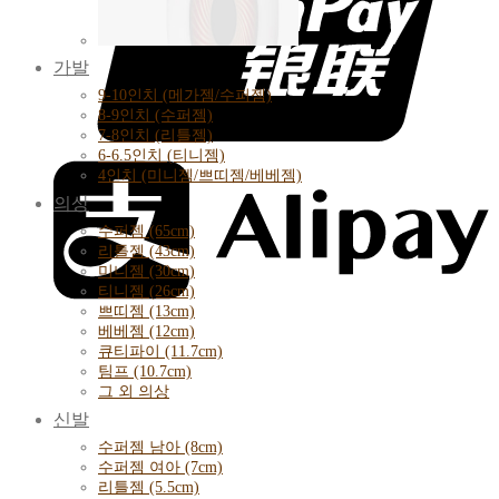
가발
9-10인치 (메가젬/수퍼젬)
8-9인치 (수퍼젬)
7-8인치 (리틀젬)
6-6.5인치 (티니젬)
4인치 (미니젬/쁘띠젬/베베젬)
의상
수퍼젬 (65cm)
리틀젬 (43cm)
미니젬 (30cm)
티니젬 (26cm)
쁘띠젬 (13cm)
베베젬 (12cm)
큐티파이 (11.7cm)
팀프 (10.7cm)
그 외 의상
신발
수퍼젬 남아 (8cm)
수퍼젬 여아 (7cm)
리틀젬 (5.5cm)