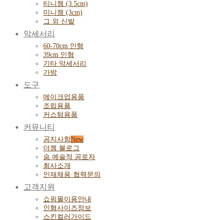
티니젬 (3.5cm)
미니젬 (3cm)
그 외 신발
악세서리
60-70cm 인형
39cm 인형
기타 악세서리
가방
도구
메이크업용품
조립용품
커스텀용품
커뮤니티
공지사항
더젬 블로그
숨 예술적 공로자
회사소개
인재채용·협력문의
고객지원
쇼핑몰이용안내
인형사이즈정보
스킨컬러가이드