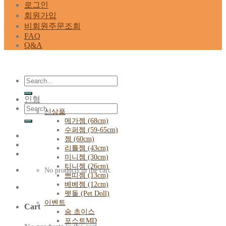
로그인
회원가입
비회원주문조회
FAQ
Q&A
Search
for:
인형
Search
신상품
for:
메가젬 (68cm)
수퍼젬 (59-65cm)
젬 (60cm)
리틀젬 (43cm)
미니젬 (30cm)
티니젬 (26cm)
No products in the cart.
쁘띠젬 (13cm)
베베젬 (12cm)
펫돌 (Pet Doll)
이벤트
Cart
숨 초이스
포스트MD