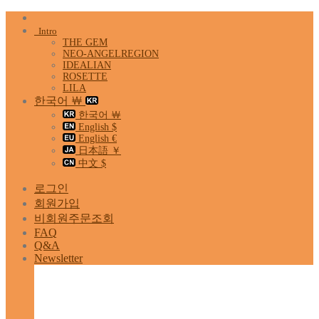
Skip
to
Intro
content
THE GEM
NEO-ANGELREGION
IDEALIAN
ROSETTE
LILA
한국어 ￦
한국어 ￦
English $
English €
日本語 ￥
中文 $
로그인
회원가입
비회원주문조회
FAQ
Q&A
Newsletter