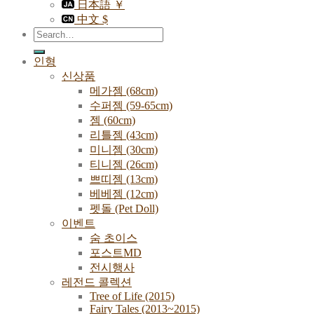
日本語 ￥
中文 $
Search
for:
인형
신상품
메가젬 (68cm)
수퍼젬 (59-65cm)
젬 (60cm)
리틀젬 (43cm)
미니젬 (30cm)
티니젬 (26cm)
쁘띠젬 (13cm)
베베젬 (12cm)
펫돌 (Pet Doll)
이벤트
숨 초이스
포스트MD
전시행사
레전드 콜렉션
Tree of Life (2015)
Fairy Tales (2013~2015)