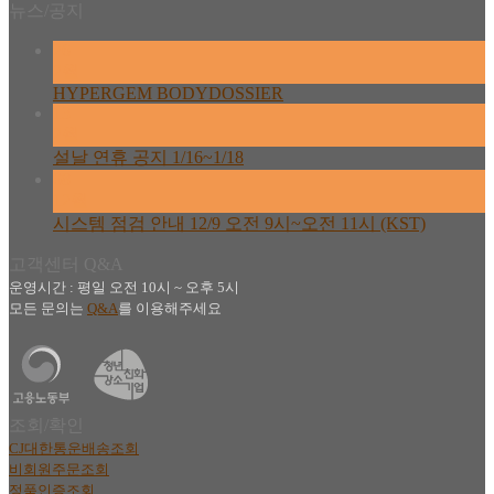
뉴스/공지
26
2월
HYPERGEM BODYDOSSIER
13
2월
설날 연휴 공지 1/16~1/18
08
12월
시스템 점검 안내 12/9 오전 9시~오전 11시 (KST)
고객센터 Q&A
운영시간 : 평일 오전 10시 ~ 오후 5시
모든 문의는
Q&A
를 이용해주세요
조회/확인
CJ대한통운배송조회
비회원주문조회
정품인증조회