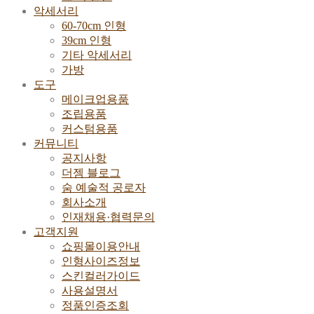
악세서리
60-70cm 인형
39cm 인형
기타 악세서리
가방
도구
메이크업용품
조립용품
커스텀용품
커뮤니티
공지사항
더젬 블로그
숨 예술적 공로자
회사소개
인재채용·협력문의
고객지원
쇼핑몰이용안내
인형사이즈정보
스킨컬러가이드
사용설명서
정품인증조회