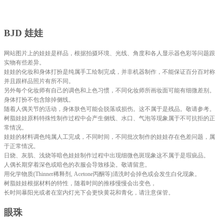
BJD
娃娃
网站图片上的娃娃是样品，根据拍摄环境、光线、角度和各人显示器色彩等问题跟
实物有些差异。
娃娃的化妆和身体打扮是纯属手工绘制完成，并非机器制作，不能保证百分百对称
并且跟样品照片有所不同。
另外每个化妆师有自己的调色和上色习惯，不同化妆师所画妆面可能有细微差别。
身体打扮不包含除掉侧线。
随着人偶关节的活动，身体肤色可能会脱落或损伤。这不属于是残品。敬请参考。
树脂娃娃原料特殊性制作过程中会产生侧线、水口、气泡等现象属于不可抗拒的正
常情况。
娃娃的材料调色纯属人工完成，不同时间，不同批次制作的娃娃存在色差问题，属
于正常情况。
日烧、灰肌、浅烧等暗色娃娃制作过程中出现细微色斑现象这不属于是瑕疵品。
人偶长期穿着深色或暗色的衣服会导致移染。敬请留意。
用化学物质(Thinner稀释剂, Acetone丙酮等)清洗时会掉色或会发生白化现象。
树脂娃娃根据材料的特性，随着时间的推移慢慢会出变色，
长时间暴阳光或者在室内灯光下会更快黄花和青化，请注意保管。
眼珠