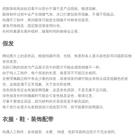
把眼珠组装娃娃后看不出部分不属于是产品瑕疵。敬请谅解。
眼珠制作过程中会产生细微气泡、水口打磨划痕等现象。不属于瑕疵品。
纯属手工制作，两对眼珠可能发生细微不对称有些差异。
避免导致移染，固定眼泥请使用白色。
长时间暴露在紫外线时，随着时间的推移会泛黄。
假发
网站图片上的是样品，根据拍摄环境、光线、角度和各人显示器色彩等问题跟实物
有些差异。
实际订购的假发与产品展示页中的图片可能会感觉稍微不一样。
由于纯人工制作，每个假发的长度、卷度等不可能完全相同。
在整理佩戴过程中有会少量的掉发，或者假发内侧可能会有线头或其他颜色的发
丝。这都是属于正常现象。关于发丝和发网。
浅色假发肯定会有漏发网现象，这是发色原因，不是毛量不足问题。
深色假发长时间佩戴时可能会引发色移及染色，敬请注意。
尽量不要接近高温，因为材料的关系假发是不耐高温的。
每个发行会显示头套根据设计或造型不同，有可能看到发网露出。
衣服・鞋・装饰配带
纯属人工制作，各体裁剪、水磨、 缉缝、色彩等跟样品照片不完全相同。