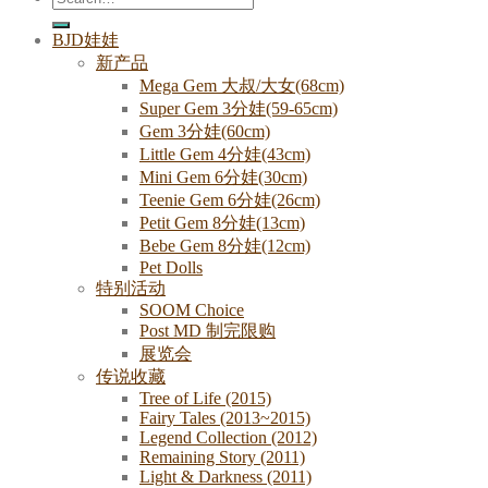
for:
BJD娃娃
新产品
Mega Gem 大叔/大女(68cm)
Super Gem 3分娃(59-65cm)
Gem 3分娃(60cm)
Little Gem 4分娃(43cm)
Mini Gem 6分娃(30cm)
Teenie Gem 6分娃(26cm)
Petit Gem 8分娃(13cm)
Bebe Gem 8分娃(12cm)
Pet Dolls
特别活动
SOOM Choice
Post MD 制完限购
展览会
传说收藏
Tree of Life (2015)
Fairy Tales (2013~2015)
Legend Collection (2012)
Remaining Story (2011)
Light & Darkness (2011)