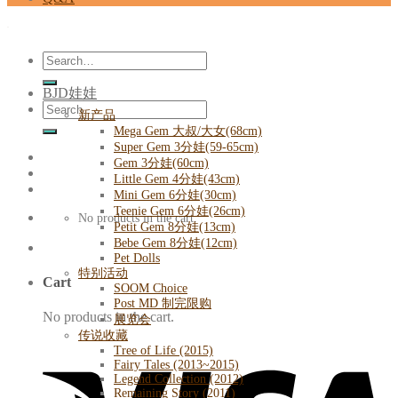
Search
for:
BJD娃娃
Search
新产品
for:
Mega Gem 大叔/大女(68cm)
Super Gem 3分娃(59-65cm)
Gem 3分娃(60cm)
Little Gem 4分娃(43cm)
Mini Gem 6分娃(30cm)
Teenie Gem 6分娃(26cm)
No products in the cart.
Petit Gem 8分娃(13cm)
Bebe Gem 8分娃(12cm)
Pet Dolls
特别活动
Cart
SOOM Choice
Post MD 制完限购
No products in the cart.
展览会
传说收藏
Tree of Life (2015)
Fairy Tales (2013~2015)
Legend Collection (2012)
Remaining Story (2011)