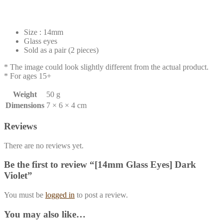
Size : 14mm
Glass eyes
Sold as a pair (2 pieces)
* The image could look slightly different from the actual product.
* For ages 15+
Weight
50 g
Dimensions
7 × 6 × 4 cm
Reviews
There are no reviews yet.
Be the first to review “[14mm Glass Eyes] Dark
Violet”
You must be
logged in
to post a review.
You may also like…