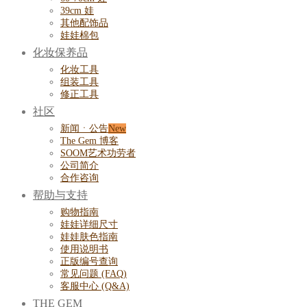
39cm 娃
其他配饰品
娃娃棉包
化妆保养品
化妆工具
组装工具
修正工具
社区
新闻ㆍ公告
The Gem 博客
SOOM艺术功劳者
公司简介
合作咨询
帮助与支持
购物指南
娃娃详细尺寸
娃娃肤色指南
使用说明书
正版编号查询
常见问题 (FAQ)
客服中心 (Q&A)
THE GEM