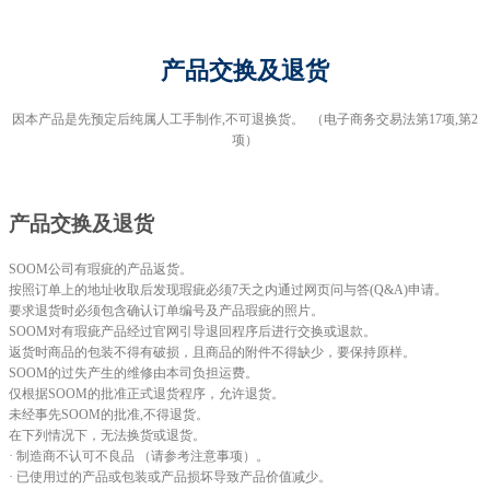
产品交换及退货
因本产品是先预定后纯属人工手制作,不可退换货。 （电子商务交易法第17项,第2
项）
产品交换及退货
SOOM公司有瑕疵的产品返货。
按照订单上的地址收取后发现瑕疵必须7天之内通过网页问与答(Q&A)申请。
要求退货时必须包含确认订单编号及产品瑕疵的照片。
SOOM对有瑕疵产品经过官网引导退回程序后进行交换或退款。
返货时商品的包装不得有破损，且商品的附件不得缺少，要保持原样。
SOOM的过失产生的维修由本司负担运费。
仅根据SOOM的批准正式退货程序，允许退货。
未经事先SOOM的批准,不得退货。
在下列情况下，无法换货或退货。
· 制造商不认可不良品 （请参考注意事项）。
· 已使用过的产品或包装或产品损坏导致产品价值减少。