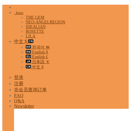
Skip
to
Intro
content
THE GEM
NEO-ANGELREGION
IDEALIAN
ROSETTE
LILA
中文 $
한국어 ￦
English $
English €
日本語 ￥
中文 $
登录
注册
非会员查询订单
FAQ
Q&A
Newsletter