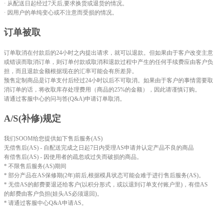
· 从配送日起经过7天后,要求换货或退货的情况。
· 因用户的单纯变心或不注意而受损的情况。
订单被取
订单取消在付款后的24小时之内提出请求，就可以退款。但如果由于客户改变主意
或错误而取消订单，则订单付款或取消和退款过程中产生的任何手续费应由客户负
担，而且退款金额根据现在的汇率可能会有所差异。
预售定制商品是订单支付后经过24小时以后不可取消。如果由于客户的事情需要取
消订单的话，将收取库存处理费用（商品的25%的金额），因此请谨慎订购。
请通过客服中心的问与答(Q&A)申请订单取消。
A/S(补修)规定
我们SOOM给您提供如下售后服务(AS)
无偿售后(AS) - 自配送完成之日起7日内受理AS申请并认定产品不良的商品
有偿售后(AS) - 因使用者的疏忽或过失而破损的商品。
* 不限售后服务(AS)期间
* 部分产品在AS保修期(2年)前后,根据模具状态可能会难于进行售后服务(AS)。
* 无偿AS的邮费要退还给客户(以积分形式，或以退到订单支付账户里)，有偿AS
的邮费由客户负担(娃头AS必须退回)。
* 请通过客服中心Q&A申请AS。