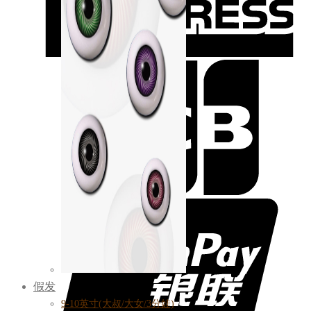
假发
9-10英寸(大叔/大女/3分娃)