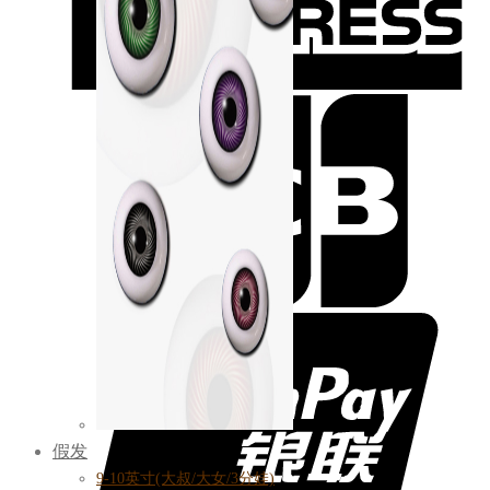
假发
9-10英寸(大叔/大女/3分娃)