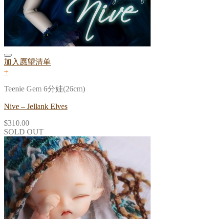
加入愿望清单
+
Teenie Gem 6分娃(26cm)
Nive – Jellank Elves
$
310.00
SOLD OUT