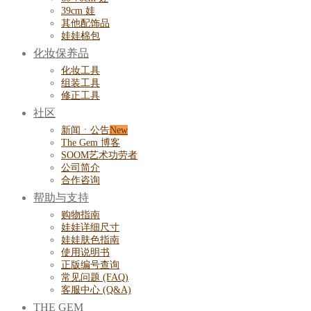
39cm 娃
其他配饰品
娃娃棉包
化妆保养品
化妆工具
组装工具
修正工具
社区
新闻ㆍ公告
The Gem 博客
SOOM艺术功劳者
公司简介
合作咨询
帮助与支持
购物指南
娃娃详细尺寸
娃娃肤色指南
使用说明书
正版编号查询
常见问题 (FAQ)
客服中心 (Q&A)
THE GEM