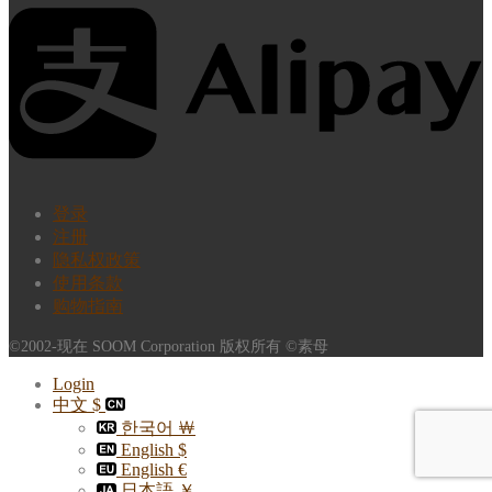
登录
注册
隐私权政策
使用条款
购物指南
©2002-现在 SOOM Corporation 版权所有 ©素母
Login
中文 $
한국어 ￦
English $
English €
日本語 ￥