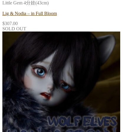
Little Gem 4分娃(43cm)
Lig & Nodia – in Full Bloom
$
307.00
SOLD OUT