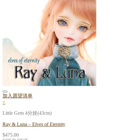
加入愿望清单
+
Little Gem 4分娃(43cm)
Ray & Luna – Elves of Eternity
$
475.00