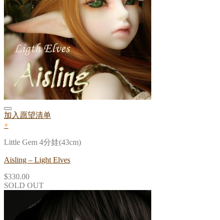
加入愿望清单
+
Little Gem 4分娃(43cm)
Aisling – Light Elves
$
330.00
SOLD OUT