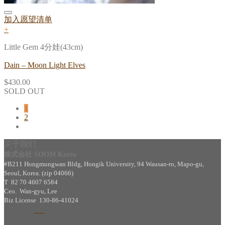
加入愿望清单
+
Little Gem 4分娃(43cm)
Dain – Moon Light Elves
$
430.00
SOLD OUT
1
2
关于我们
株式会社 SOOM Korea
#B211 Hongmungwan Bldg, Hongik University, 94 Wausan-ro, Mapo-gu,
Seoul, Korea. (zip 04066)
T 82 70 4607 6584
Ceo. Wan-gyu, Lee
Biz License 130-86-41024