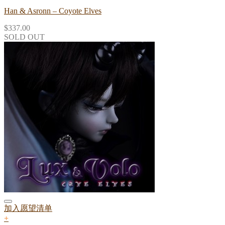
Han & Asronn – Coyote Elves
$
337.00
SOLD OUT
加入愿望清单
+