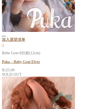
加入愿望清单
+
Bebe Gem 8分娃(12cm)
Puka – Baby Goat Elves
$
125.00
SOLD OUT