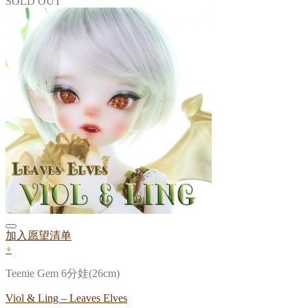
SOLD OUT
加入愿望清单
+
Teenie Gem 6分娃(26cm)
Viol & Ling – Leaves Elves