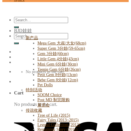
Search
for:
BJD娃娃
Search
新产品
for:
Mega Gem 大叔/大女(68cm)
Super Gem 3分娃(59-65cm)
Gem 3分娃(60cm)
Little Gem 4分娃(43cm)
Mini Gem 6分娃(30cm)
Teenie Gem 6分娃(26cm)
No products in the cart.
Petit Gem 8分娃(13cm)
Bebe Gem 8分娃(12cm)
Pet Dolls
特别活动
Cart
SOOM Choice
Post MD 制完限购
No products in the cart.
展览会
传说收藏
Tree of Life (2015)
Fairy Tales (2013~2015)
Legend Collection (2012)
Remaining Story (2011)