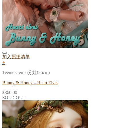
加入愿望清单
+
Teenie Gem 6分娃(26cm)
Bunny & Honey – Heart Elves
$
360.00
SOLD OUT