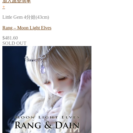
加入愿望清单
+
Little Gem 4分娃(43cm)
Rang – Moon Light Elves
$
481.60
SOLD OUT