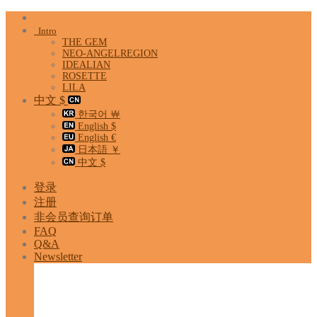
Skip
to
Intro
content
THE GEM
NEO-ANGELREGION
IDEALIAN
ROSETTE
LILA
中文 $
한국어 ￦
English $
English €
日本語 ￥
中文 $
登录
注册
非会员查询订单
FAQ
Q&A
Newsletter