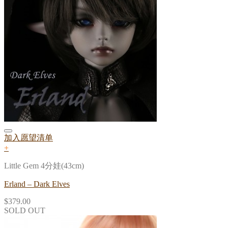
加入愿望清单
+
Little Gem 4分娃(43cm)
Erland – Dark Elves
$
379.00
SOLD OUT