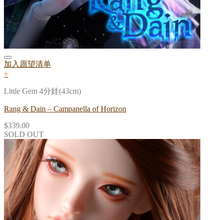
加入愿望清单
+
Little Gem 4分娃(43cm)
Rang & Dain – Campanella of Horizon
$
339.00
SOLD OUT