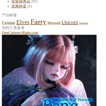
化妆保养品
(93)
优惠特卖
(0)
产品标签
Faery
Elves
Unicorn
Centaur
Mermaid
Vampire
实时汇率参考
FreeCurrencyRates.com