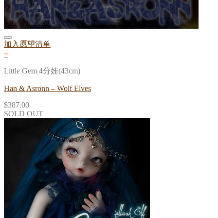
加入愿望清单
+
Little Gem 4分娃(43cm)
Han & Asronn – Wolf Elves
$
387.00
SOLD OUT