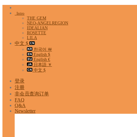
Skip
to
Intro
content
THE GEM
NEO-ANGELREGION
IDEALIAN
ROSETTE
LILA
中文 $
한국어 ￦
English $
English €
日本語 ￥
中文 $
登录
注册
非会员查询订单
FAQ
Q&A
Newsletter