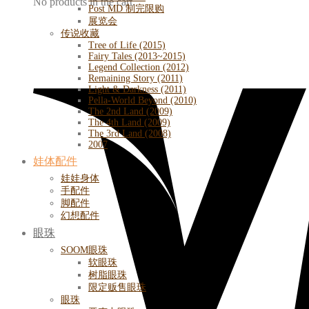
No products in the cart.
Post MD 制完限购
展览会
传说收藏
Tree of Life (2015)
Fairy Tales (2013~2015)
Legend Collection (2012)
Remaining Story (2011)
Light & Darkness (2011)
Pella-World Beyond (2010)
The 2nd Land (2009)
The 4th Land (2009)
The 3rd Land (2008)
2007
娃体配件
娃娃身体
手配件
脚配件
幻想配件
眼珠
SOOM眼珠
软眼珠
树脂眼珠
限定贩售眼珠
眼珠