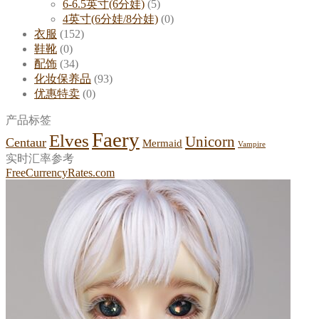
6-6.5英寸(6分娃)
(5)
4英寸(6分娃/8分娃)
(0)
衣服
(152)
鞋靴
(0)
配饰
(34)
化妆保养品
(93)
优惠特卖
(0)
产品标签
Faery
Elves
Unicorn
Centaur
Mermaid
Vampire
实时汇率参考
FreeCurrencyRates.com