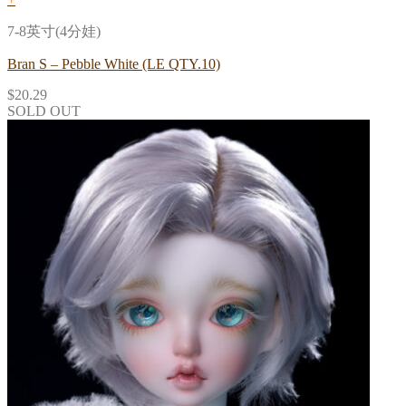
7-8英寸(4分娃)
Bran S – Pebble White (LE QTY.10)
$
20.29
SOLD OUT