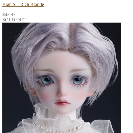
Bran S – Rich Blonde
$
43.97
SOLD OUT