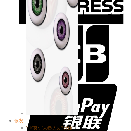
假发
9-10英寸(大叔/大女/3分娃)