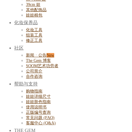
39cm 娃
其他配饰品
娃娃棉包
化妆保养品
化妆工具
组装工具
修正工具
社区
新闻ㆍ公告
The Gem 博客
SOOM艺术功劳者
公司简介
合作咨询
帮助与支持
购物指南
娃娃详细尺寸
娃娃肤色指南
使用说明书
正版编号查询
常见问题 (FAQ)
客服中心 (Q&A)
THE GEM