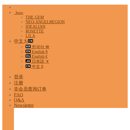
Skip
to
Intro
content
THE GEM
NEO-ANGELREGION
IDEALIAN
ROSETTE
LILA
中文 $
한국어 ￦
English $
English €
日本語 ￥
中文 $
登录
注册
非会员查询订单
FAQ
Q&A
Newsletter