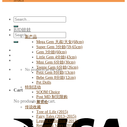
Search
for:
BJD娃娃
Search
新产品
for:
Mega Gem 大叔/大女(68cm)
Super Gem 3分娃(59-65cm)
Gem 3分娃(60cm)
Little Gem 4分娃(43cm)
Mini Gem 6分娃(30cm)
Teenie Gem 6分娃(26cm)
No products in the cart.
Petit Gem 8分娃(13cm)
Bebe Gem 8分娃(12cm)
Pet Dolls
特别活动
Cart
SOOM Choice
Post MD 制完限购
No products in the cart.
展览会
传说收藏
Tree of Life (2015)
Fairy Tales (2013~2015)
Legend Collection (2012)
Remaining Story (2011)