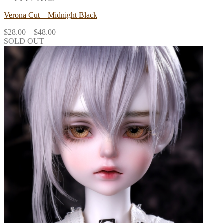
Verona Cut – Midnight Black
$
28.00
–
$
48.00
SOLD OUT