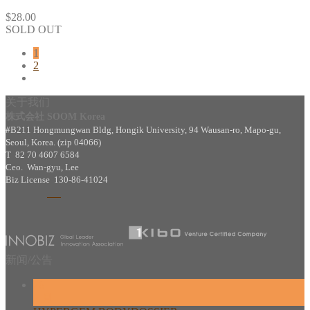
$
28.00
SOLD OUT
1
2
关于我们
株式会社 SOOM Korea
#B211 Hongmungwan Bldg, Hongik University, 94 Wausan-ro, Mapo-gu,
Seoul, Korea. (zip 04066)
T 82 70 4607 6584
Ceo. Wan-gyu, Lee
Biz License 130-86-41024
新闻/公告
26
2 月