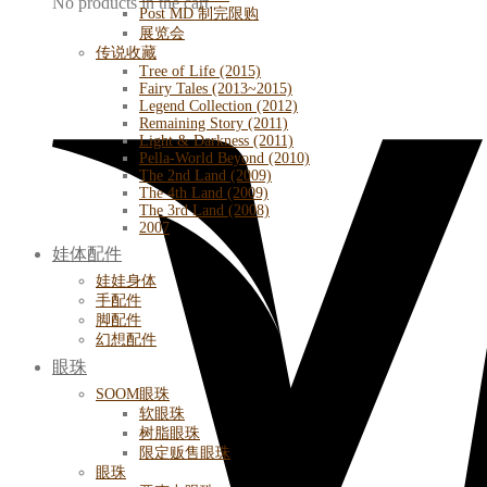
No products in the cart.
Post MD 制完限购
展览会
传说收藏
Tree of Life (2015)
Fairy Tales (2013~2015)
Legend Collection (2012)
Remaining Story (2011)
Light & Darkness (2011)
Pella-World Beyond (2010)
The 2nd Land (2009)
The 4th Land (2009)
The 3rd Land (2008)
2007
娃体配件
娃娃身体
手配件
脚配件
幻想配件
眼珠
SOOM眼珠
软眼珠
树脂眼珠
限定贩售眼珠
眼珠