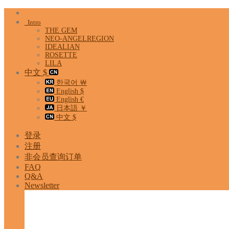
Skip
to
Intro
content
THE GEM
NEO-ANGELREGION
IDEALIAN
ROSETTE
LILA
中文 $
한국어 ￦
English $
English €
日本語 ￥
中文 $
登录
注册
非会员查询订单
FAQ
Q&A
Newsletter