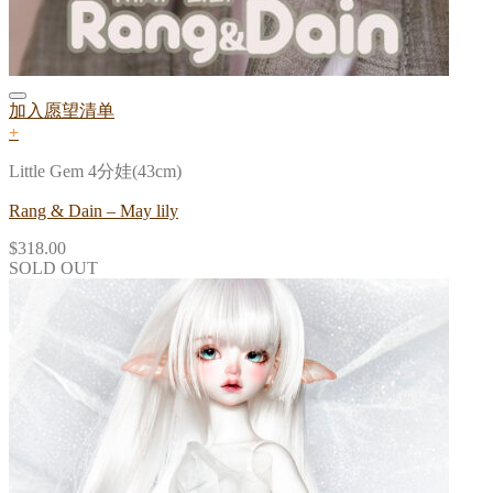
加入愿望清单
+
Little Gem 4分娃(43cm)
Rang & Dain – May lily
$
318.00
SOLD OUT