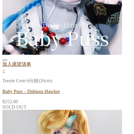
加入愿望清单
+
Teenie Gem 6分娃(26cm)
Baby Puss – Dubious Hawker
$
252.00
SOLD OUT