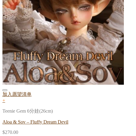
加入愿望清单
+
Teenie Gem 6分娃(26cm)
Aloa & Sov – Fluffy Dream Devil
$
270.00