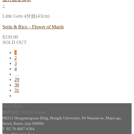
+
Little Gem 4分娃(43cm)
Serin & Rico – Flower of Marsh
$
339.00
SOLD OUT
1
2
3
4
…
29
30
31
关于我们
株式会社 SOOM Korea
#B211 Hongmungwan Bldg, Hongik University, 94 Wausan-ro, Mapo-gu,
Seoul, Korea. (zip 04066)
T 82 70 4607 6584