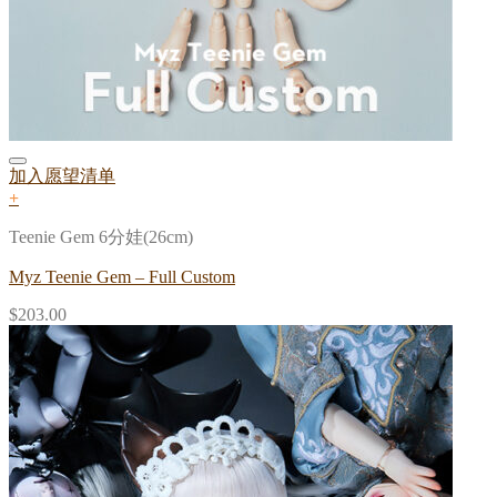
加入愿望清单
+
Teenie Gem 6分娃(26cm)
Myz Teenie Gem – Full Custom
$
203.00