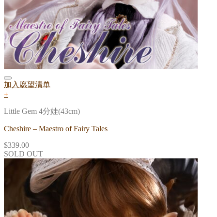
加入愿望清单
+
Little Gem 4分娃(43cm)
Cheshire – Maestro of Fairy Tales
$
339.00
SOLD OUT