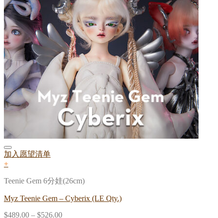
加入愿望清单
+
Teenie Gem 6分娃(26cm)
Myz Teenie Gem – Cyberix (LE Qty.)
$
489.00
–
$
526.00