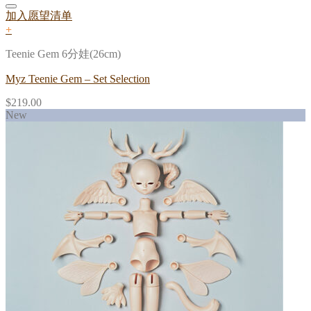
加入愿望清单
+
Teenie Gem 6分娃(26cm)
Myz Teenie Gem – Set Selection
$
219.00
New