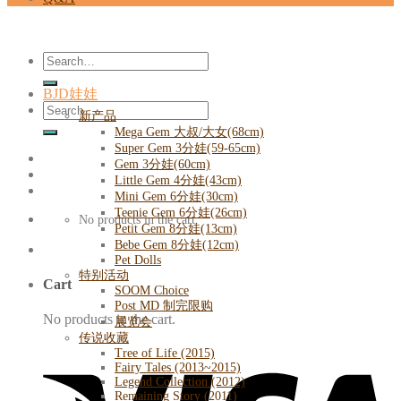
Search
for:
BJD娃娃
Search
新产品
for:
Mega Gem 大叔/大女(68cm)
Super Gem 3分娃(59-65cm)
Gem 3分娃(60cm)
Little Gem 4分娃(43cm)
Mini Gem 6分娃(30cm)
Teenie Gem 6分娃(26cm)
No products in the cart.
Petit Gem 8分娃(13cm)
Bebe Gem 8分娃(12cm)
Pet Dolls
特别活动
Cart
SOOM Choice
Post MD 制完限购
No products in the cart.
展览会
传说收藏
Tree of Life (2015)
Fairy Tales (2013~2015)
Legend Collection (2012)
Remaining Story (2011)