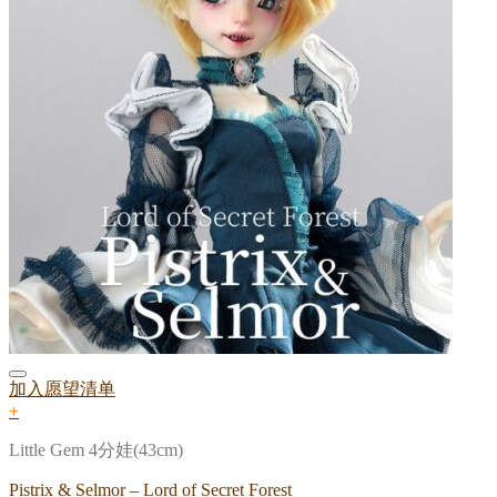
加入愿望清单
+
Little Gem 4分娃(43cm)
Pistrix & Selmor – Lord of Secret Forest