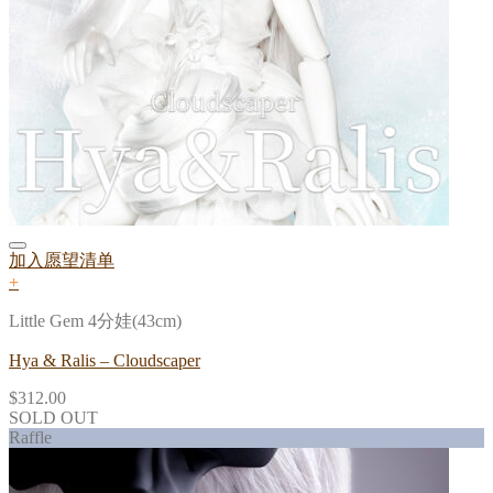
加入愿望清单
+
Little Gem 4分娃(43cm)
Hya & Ralis – Cloudscaper
$
312.00
SOLD OUT
Raffle