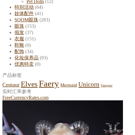
Pet Dolls
(12)
特别活动
(64)
娃体配件
(41)
SOOM眼珠
(283)
眼珠
(153)
假发
(37)
衣服
(151)
鞋靴
(0)
配饰
(34)
化妆保养品
(93)
优惠特卖
(0)
产品标签
Faery
Elves
Unicorn
Centaur
Mermaid
Vampire
实时汇率参考
FreeCurrencyRates.com