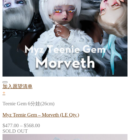
加入愿望清单
+
Teenie Gem 6分娃(26cm)
Myz Teenie Gem – Morveth (LE Qty.)
$
477.00
–
$
568.00
SOLD OUT