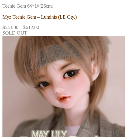
Teenie Gem 6分娃(26cm)
Myz Teenie Gem – Luminis (LE Qty.)
$
543.00
–
$
612.00
SOLD OUT