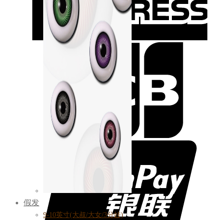
假发
9-10英寸(大叔/大女/3分娃)