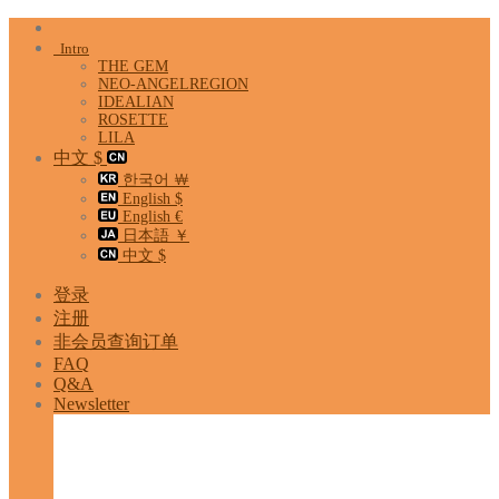
Skip
to
Intro
content
THE GEM
NEO-ANGELREGION
IDEALIAN
ROSETTE
LILA
中文 $
한국어 ￦
English $
English €
日本語 ￥
中文 $
登录
注册
非会员查询订单
FAQ
Q&A
Newsletter