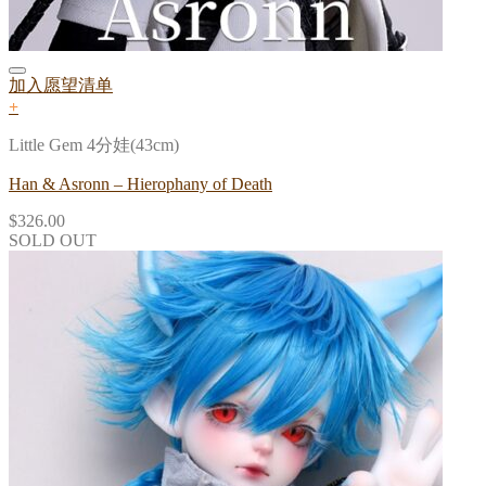
加入愿望清单
+
Little Gem 4分娃(43cm)
Han & Asronn – Hierophany of Death
$
326.00
SOLD OUT