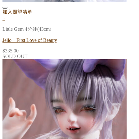
加入愿望清单
+
Little Gem 4分娃(43cm)
Jello – First Love of Beauty
$
335.00
SOLD OUT