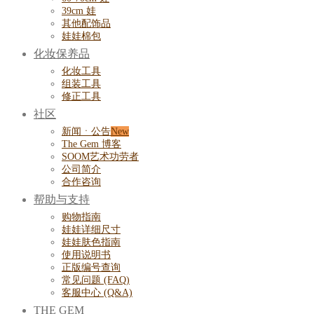
39cm 娃
其他配饰品
娃娃棉包
化妆保养品
化妆工具
组装工具
修正工具
社区
新闻ㆍ公告
The Gem 博客
SOOM艺术功劳者
公司简介
合作咨询
帮助与支持
购物指南
娃娃详细尺寸
娃娃肤色指南
使用说明书
正版编号查询
常见问题 (FAQ)
客服中心 (Q&A)
THE GEM