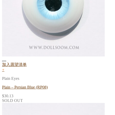
加入愿望清单
+
Plain Eyes
Plain – Persian Blue (RP08)
$
30.13
SOLD OUT