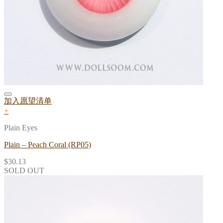
加入愿望清单
+
Plain Eyes
Plain – Peach Coral (RP05)
$
30.13
SOLD OUT