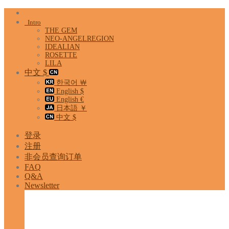
Skip
to
Intro
content
THE GEM
NEO-ANGELREGION
IDEALIAN
ROSETTE
LILA
中文 $
한국어 ￦
English $
English €
日本語 ￥
中文 $
登录
注册
非会员查询订单
FAQ
Q&A
Newsletter