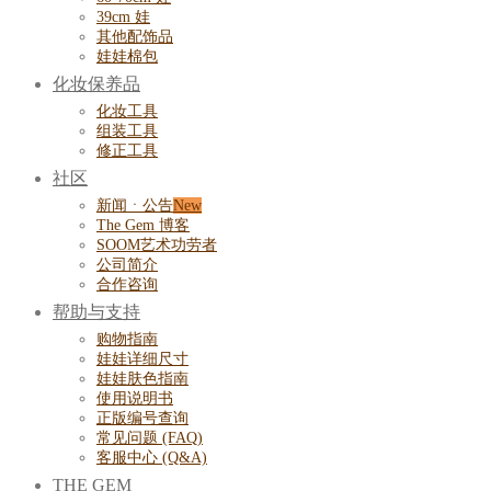
39cm 娃
其他配饰品
娃娃棉包
化妆保养品
化妆工具
组装工具
修正工具
社区
新闻ㆍ公告
The Gem 博客
SOOM艺术功劳者
公司简介
合作咨询
帮助与支持
购物指南
娃娃详细尺寸
娃娃肤色指南
使用说明书
正版编号查询
常见问题 (FAQ)
客服中心 (Q&A)
THE GEM