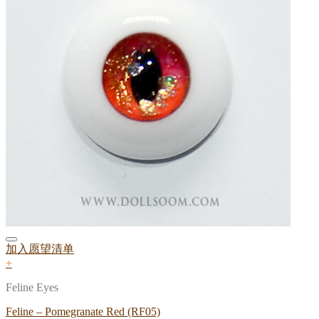
加入愿望清单
+
Feline Eyes
Feline – Pomegranate Red (RF05)