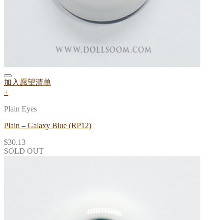
加入愿望清单
+
Plain Eyes
Plain – Galaxy Blue (RP12)
$
30.13
SOLD OUT