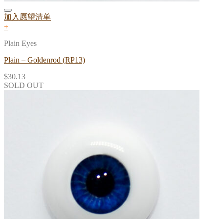
加入愿望清单
+
Plain Eyes
Plain – Goldenrod (RP13)
$
30.13
SOLD OUT