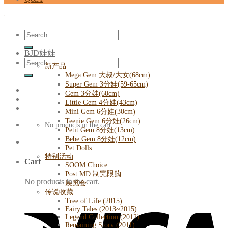
Search
for:
BJD娃娃
Search
新产品
for:
Mega Gem 大叔/大女(68cm)
Super Gem 3分娃(59-65cm)
Gem 3分娃(60cm)
Little Gem 4分娃(43cm)
Mini Gem 6分娃(30cm)
Teenie Gem 6分娃(26cm)
No products in the cart.
Petit Gem 8分娃(13cm)
Bebe Gem 8分娃(12cm)
Pet Dolls
特别活动
Cart
SOOM Choice
Post MD 制完限购
No products in the cart.
展览会
传说收藏
Tree of Life (2015)
Fairy Tales (2013~2015)
Legend Collection (2012)
Remaining Story (2011)