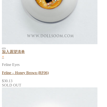
加入愿望清单
+
Feline Eyes
Feline – Honey Brown (RF06)
$
30.13
SOLD OUT