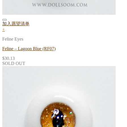
加入愿望清单
+
Feline Eyes
Feline – Lagoon Blue (RF07)
$
30.13
SOLD OUT