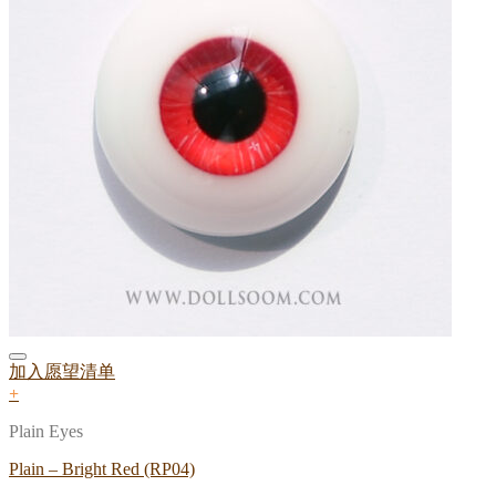
加入愿望清单
+
Plain Eyes
Plain – Bright Red (RP04)