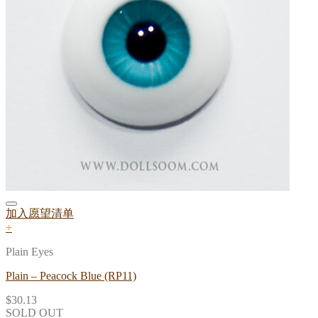
加入愿望清单
+
Plain Eyes
Plain – Peacock Blue (RP11)
$
30.13
SOLD OUT