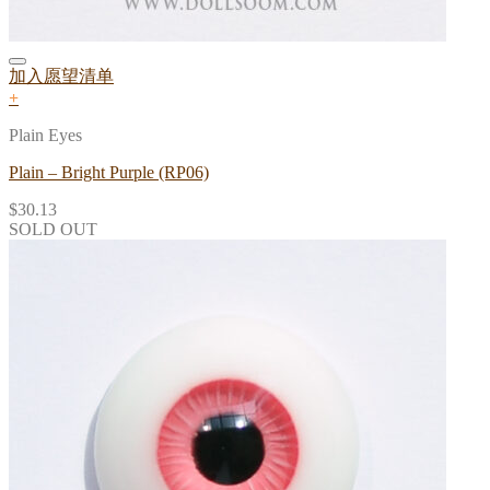
加入愿望清单
+
Plain Eyes
Plain – Bright Purple (RP06)
$
30.13
SOLD OUT