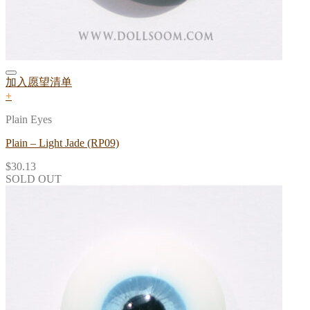
加入愿望清单
+
Plain Eyes
Plain – Light Jade (RP09)
$
30.13
SOLD OUT