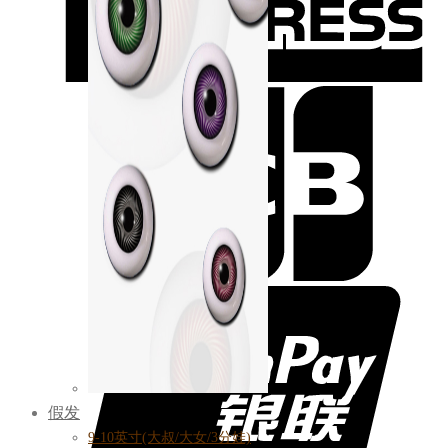
假发
9-10英寸(大叔/大女/3分娃)