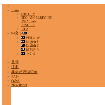
Skip
to
Intro
content
THE GEM
NEO-ANGELREGION
IDEALIAN
ROSETTE
LILA
中文 $
한국어 ￦
English $
English €
日本語 ￥
中文 $
登录
注册
非会员查询订单
FAQ
Q&A
Newsletter