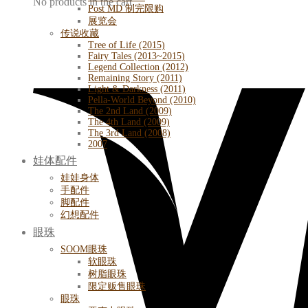
No products in the cart.
Post MD 制完限购
展览会
传说收藏
Tree of Life (2015)
Fairy Tales (2013~2015)
Legend Collection (2012)
Remaining Story (2011)
Light & Darkness (2011)
Pella-World Beyond (2010)
The 2nd Land (2009)
The 4th Land (2009)
The 3rd Land (2008)
2007
娃体配件
娃娃身体
手配件
脚配件
幻想配件
眼珠
SOOM眼珠
软眼珠
树脂眼珠
限定贩售眼珠
眼珠